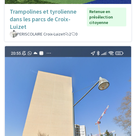
Trampolines et tyrolienne
Retenue en
présélection
dans les parcs de Croix-
citoyenne
Luizet
PERISCOLAIRE Croix-Luizet
2
0