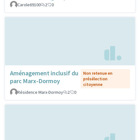
Carole69100
2
0
Aménagement inclusif du
Non retenue en
présélection
parc Marx-Dormoy
citoyenne
Résidence Marx-Dormoy
2
0