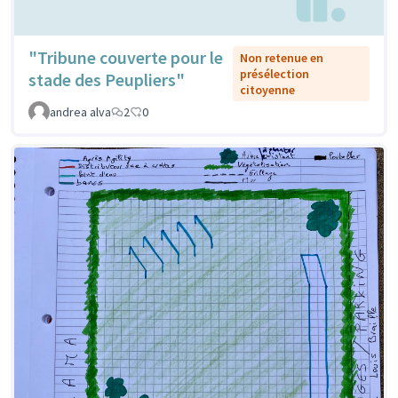
"Tribune couverte pour le
Non retenue en
présélection
stade des Peupliers"
citoyenne
andrea alva
2
0