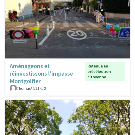
Aménageons et
Retenue en
présélection
réinvestissons l'impasse
citoyenne
Montgolfier
Thomas
11
0