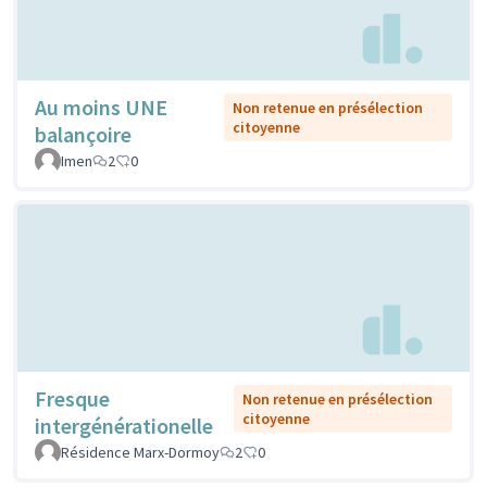
Au moins UNE
Non retenue en présélection
citoyenne
balançoire
Imen
2
0
Fresque
Non retenue en présélection
citoyenne
intergénérationelle
Résidence Marx-Dormoy
2
0