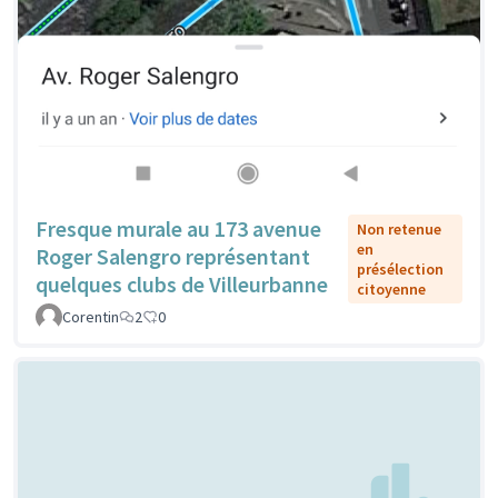
Fresque murale au 173 avenue
Non retenue
en
Roger Salengro représentant
présélection
quelques clubs de Villeurbanne
citoyenne
Corentin
2
0