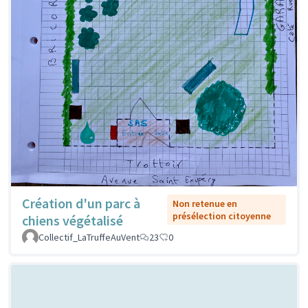
Création d'un parc à
Non retenue en
présélection citoyenne
chiens végétalisé
Collectif_LaTruffeAuVent
23
0