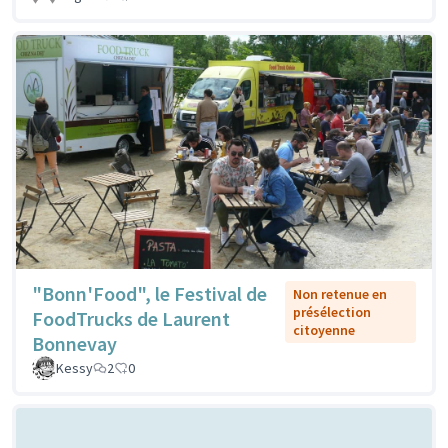
"Bonn'Food", le Festival de
Non retenue en
présélection
FoodTrucks de Laurent
citoyenne
Bonnevay
Kessy
2
0