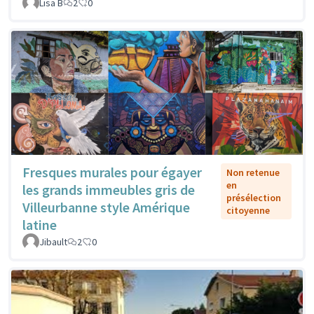
Lisa B
2
0
Fresques murales pour égayer
Non retenue
en
les grands immeubles gris de
présélection
Villeurbanne style Amérique
citoyenne
latine
Jibault
2
0