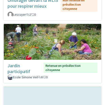
Ombrager devant la MLIS
Non retenue en
présélection
pour respirer mieux
citoyenne
Lescuyer
2
0
Jardin
Retenue en présélection
citoyenne
participatif
Ecole Simone Veil
6
0