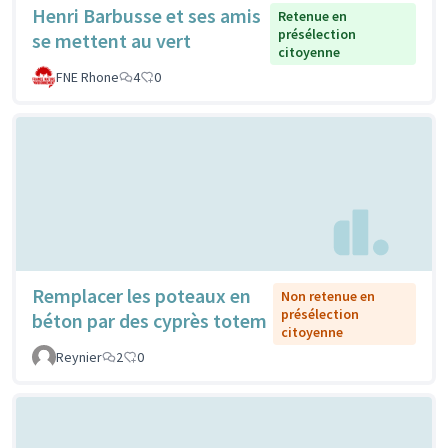
Henri Barbusse et ses amis
Retenue en
présélection
se mettent au vert
citoyenne
FNE Rhone
4
0
Remplacer les poteaux en
Non retenue en
présélection
béton par des cyprès totem
citoyenne
Reynier
2
0