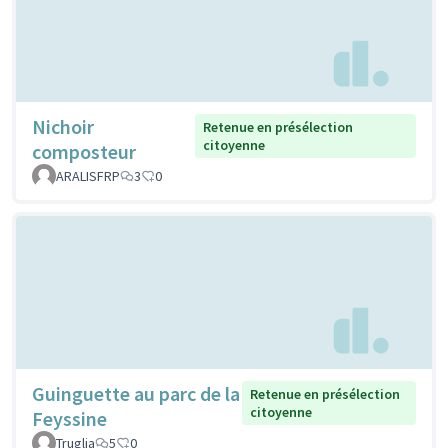
Nichoir
Retenue en présélection
citoyenne
composteur
ARALISFRP
3
0
Guinguette au parc de la
Retenue en présélection
citoyenne
Feyssine
Truglia
5
0