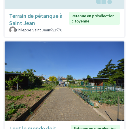
Terrain de pétanque à
Retenue en présélection
citoyenne
Saint Jean
Phileppe Saint Jean
2
0
Tout le monde doit
Retenue en présélection