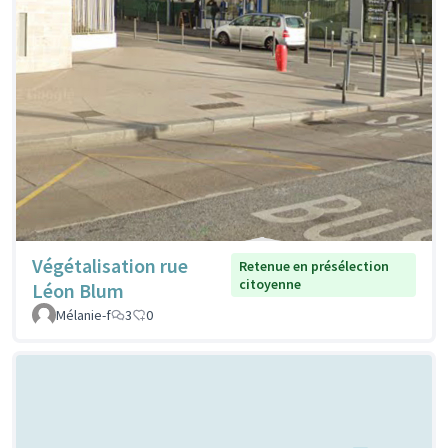
Végétalisation rue
Retenue en présélection
citoyenne
Léon Blum
Mélanie-f
3
0