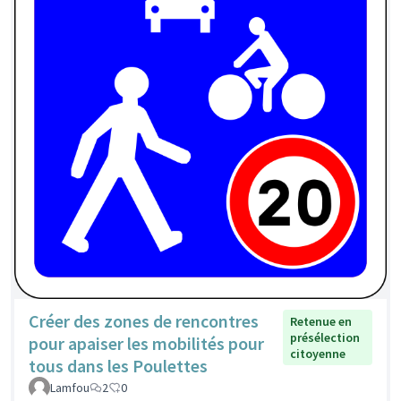
Créer des zones de rencontres
Retenue en
présélection
pour apaiser les mobilités pour
citoyenne
tous dans les Poulettes
Lamfou
2
0