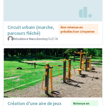
Circuit urbain (marche,
Non retenue en
présélection citoyenne
parcours fléché)
Résidence Marx-Dormoy
2
0
Création d'une aire de jeux
Retenue en