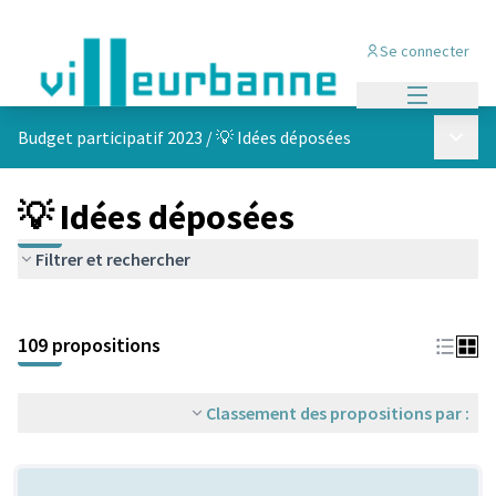
Se connecter
Menu princi
Menu p
Budget participatif 2023
/
💡 Idées déposées
💡 Idées déposées
Filtrer et rechercher
Passer la carte
Leaflet
|
©
OpenStreetMap
contributors
L'élément suivant est une carte qui présente les éléments de cet
+
109 propositions
−
Classement des propositions par :