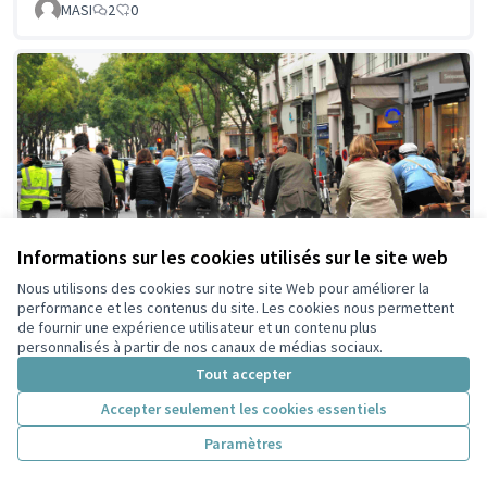
MASI
2
0
Informations sur les cookies utilisés sur le site web
Nous utilisons des cookies sur notre site Web pour améliorer la
performance et les contenus du site. Les cookies nous permettent
de fournir une expérience utilisateur et un contenu plus
personnalisés à partir de nos canaux de médias sociaux.
Tout accepter
Le Cyclub - Vélo école
Retenue en
présélection citoyenne
villeurbannaise
Accepter seulement les cookies essentiels
LE CYCLUB
2
0
Paramètres