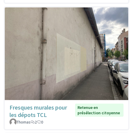
Fresques murales pour
Retenue en
présélection citoyenne
les dépots TCL
Thomas
2
0