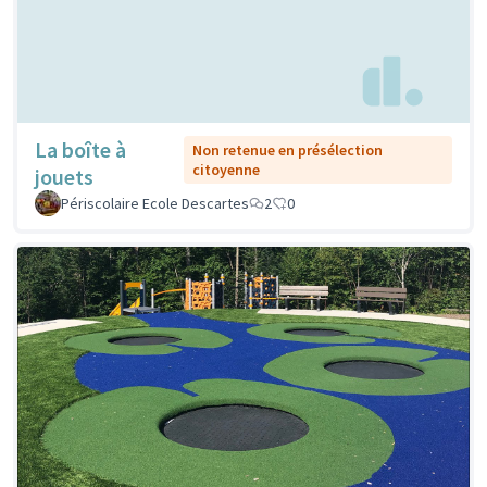
La boîte à
Non retenue en présélection
citoyenne
jouets
Périscolaire Ecole Descartes
2
0