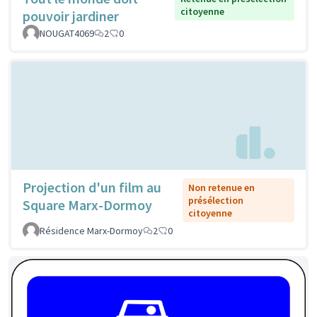
citoyenne
pouvoir jardiner
NOUGAT4069
2
0
Projection d'un film au
Non retenue en
présélection
Square Marx-Dormoy
citoyenne
Résidence Marx-Dormoy
2
0