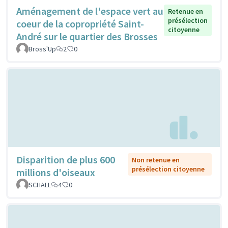
Aménagement de l'espace vert au
Retenue en
présélection
coeur de la copropriété Saint-
citoyenne
André sur le quartier des Brosses
Bross'Up
2
0
Disparition de plus 600
Non retenue en
présélection citoyenne
millions d'oiseaux
SCHALL
4
0