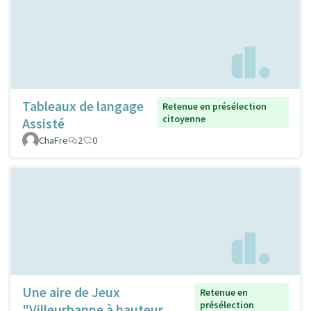
Tableaux de langage
Retenue en présélection
citoyenne
Assisté
ChaFre
2
0
Une aire de Jeux
Retenue en
présélection
"Villeurbanne à hauteur