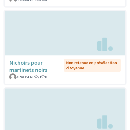
Nichoirs pour
Non retenue en présélection
citoyenne
martinets noirs
ARALISFRP
3
0