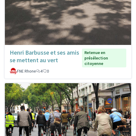
Henri Barbusse et ses amis
Retenue en
présélection
se mettent au vert
citoyenne
FNE Rhone
4
0