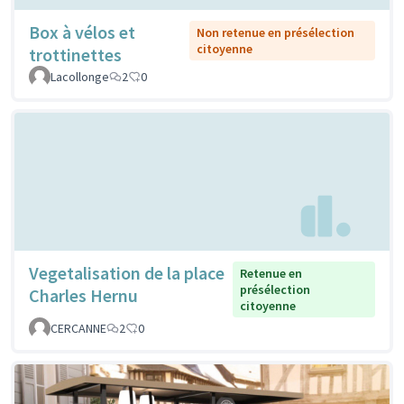
Box à vélos et
Non retenue en présélection
citoyenne
trottinettes
Lacollonge
2
0
Vegetalisation de la place
Retenue en
présélection
Charles Hernu
citoyenne
CERCANNE
2
0