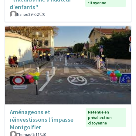
citoyenne
d'enfants"
Nanou29
2
0
Aménageons et
Retenue en
présélection
réinvestissons l'impasse
citoyenne
Montgolfier
Thomas
11
0