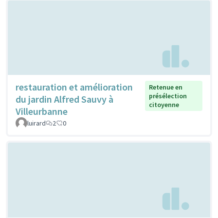
restauration et amélioration
Retenue en
présélection
du jardin Alfred Sauvy à
citoyenne
Villeurbanne
luirard
2
0