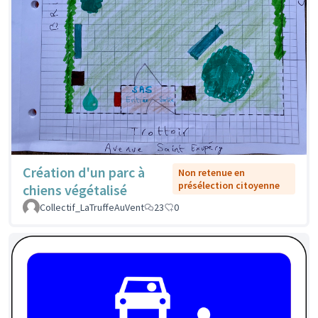
Création d'un parc à
Non retenue en
présélection citoyenne
chiens végétalisé
Collectif_LaTruffeAuVent
23
0