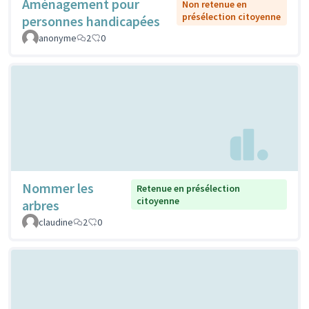
Aménagement pour
Non retenue en
présélection citoyenne
personnes handicapées
anonyme
2
0
Nommer les
Retenue en présélection
citoyenne
arbres
claudine
2
0