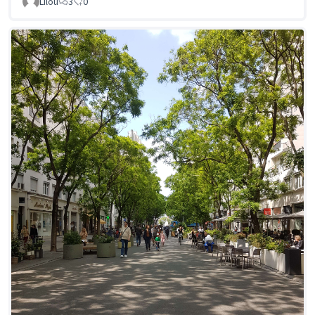
Lilou
3
0