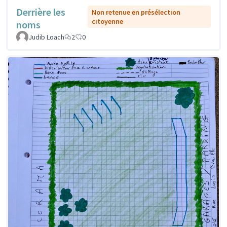
Derrière les
Non retenue en présélection
citoyenne
noms
Judib Loach
2
0