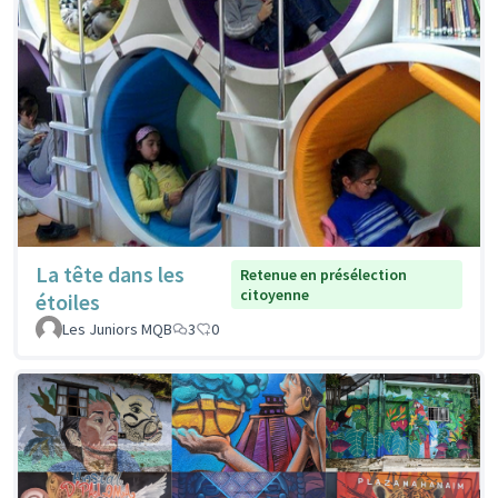
La tête dans les
Retenue en présélection
citoyenne
étoiles
Les Juniors MQB
3
0