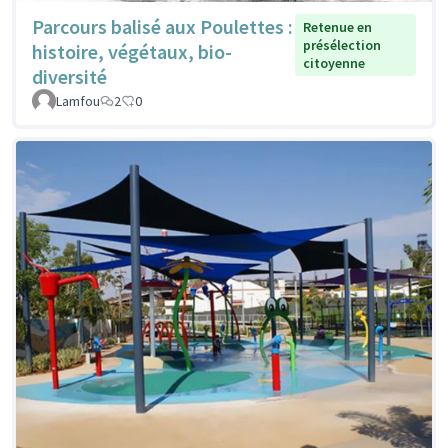
Parcours balisé aux Poulettes :
Retenue en
présélection
histoire, végétaux, bio-
citoyenne
diversité
Lamfou
2
0