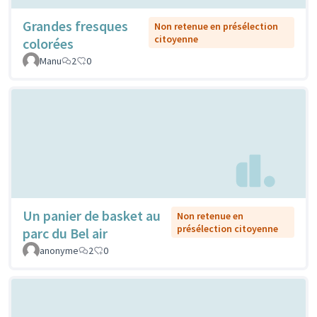
Grandes fresques
Non retenue en présélection
citoyenne
colorées
Manu
2
0
Un panier de basket au
Non retenue en
présélection citoyenne
parc du Bel air
anonyme
2
0