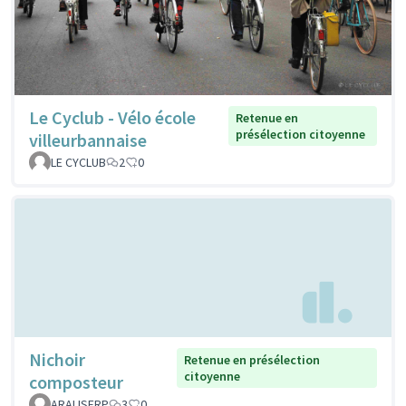
Le Cyclub - Vélo école
Retenue en
présélection citoyenne
villeurbannaise
LE CYCLUB
2
0
Nichoir
Retenue en présélection
citoyenne
composteur
ARALISFRP
3
0