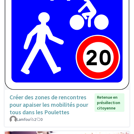
Créer des zones de rencontres
Retenue en
présélection
pour apaiser les mobilités pour
citoyenne
tous dans les Poulettes
Lamfou
2
0