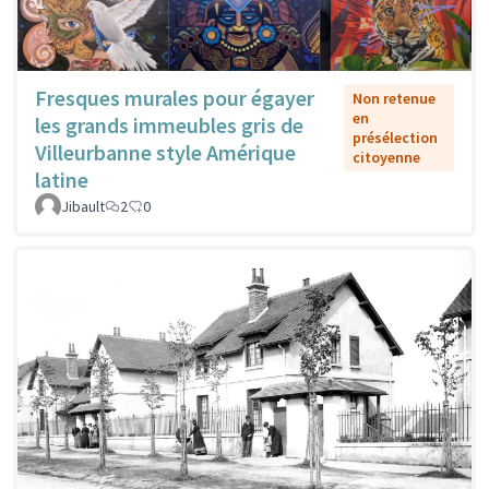
Fresques murales pour égayer
Non retenue
en
les grands immeubles gris de
présélection
Villeurbanne style Amérique
citoyenne
latine
Jibault
2
0