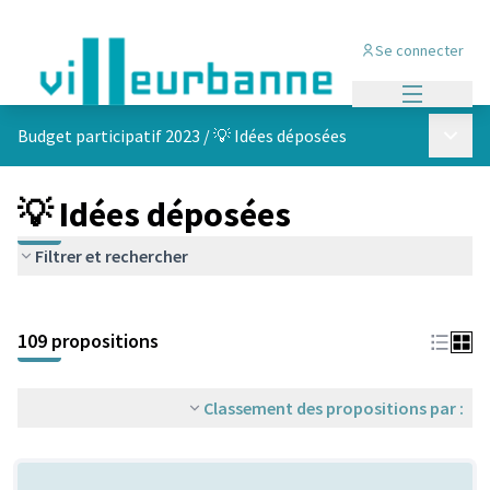
Se connecter
Menu princi
Menu p
Budget participatif 2023
/
💡 Idées déposées
💡 Idées déposées
Filtrer et rechercher
Passer la carte
Leaflet
|
©
OpenStreetMap
contributors
L'élément suivant est une carte qui présente les éléments de cet
+
109 propositions
−
Classement des propositions par :