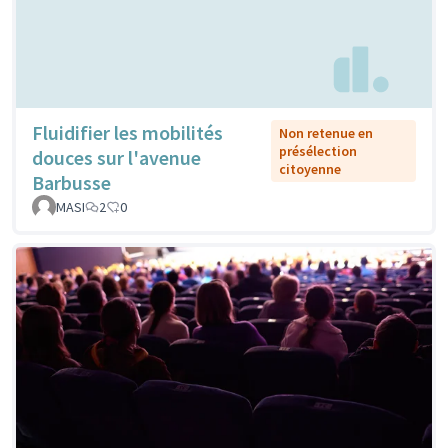
Fluidifier les mobilités
Non retenue en
présélection
douces sur l'avenue
citoyenne
Barbusse
MASI
2
0