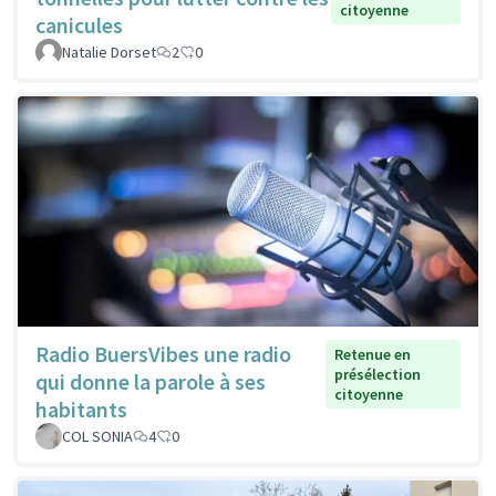
citoyenne
canicules
Natalie Dorset
2
0
Radio BuersVibes une radio
Retenue en
présélection
qui donne la parole à ses
citoyenne
habitants
COL SONIA
4
0