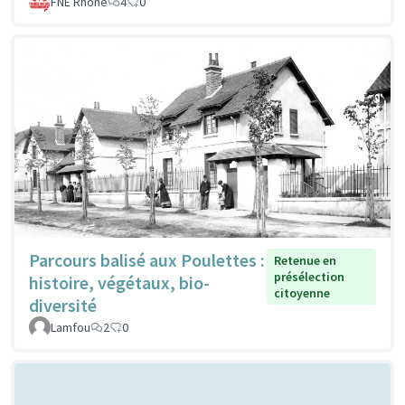
FNE Rhone
4
0
Parcours balisé aux Poulettes :
Retenue en
présélection
histoire, végétaux, bio-
citoyenne
diversité
Lamfou
2
0