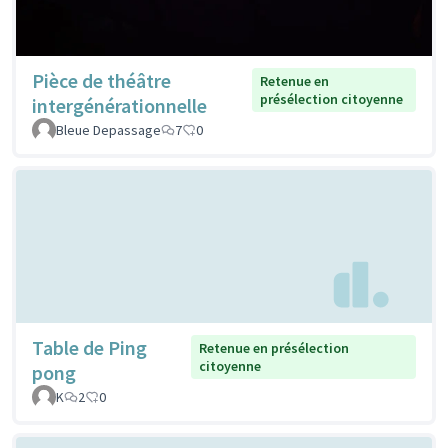
Pièce de théâtre
Retenue en
présélection citoyenne
intergénérationnelle
Bleue Depassage
7
0
Table de Ping
Retenue en présélection
citoyenne
pong
K
2
0