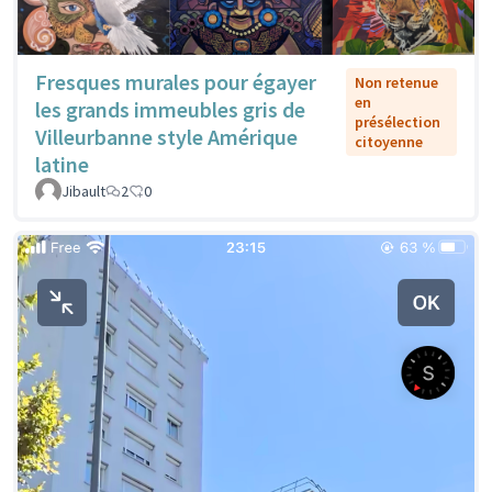
Fresques murales pour égayer
Non retenue
en
les grands immeubles gris de
présélection
Villeurbanne style Amérique
citoyenne
latine
Jibault
2
0