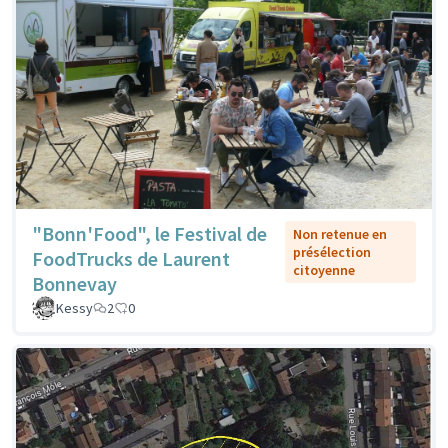
"Bonn'Food", le Festival de
Non retenue en
présélection
FoodTrucks de Laurent
citoyenne
Bonnevay
Kessy
2
0