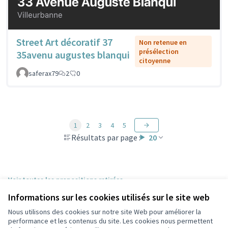
Street Art décoratif 37
Non retenue en
présélection
35avenu augustes blanqui
citoyenne
saferax79
2
0
1
2
3
4
5
Résultats par page :
20
Voir toutes les propositions retirées
Informations sur les cookies utilisés sur le site web
Nous utilisons des cookies sur notre site Web pour améliorer la
Conditions d'utilisation
performance et les contenus du site. Les cookies nous permettent
Paramètres des cookies