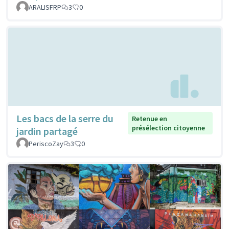
ARALISFRP
3
0
Les bacs de la serre du
Retenue en
présélection citoyenne
jardin partagé
PeriscoZay
3
0