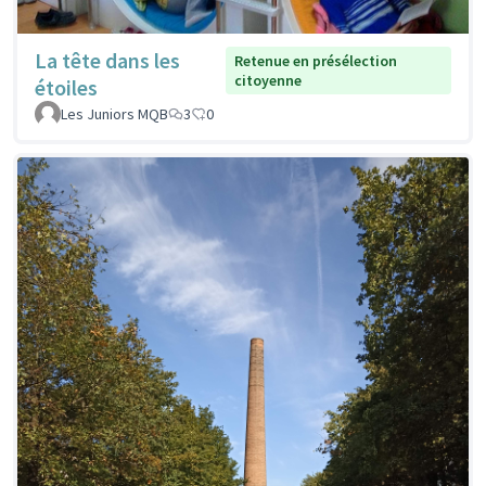
La tête dans les
Retenue en présélection
citoyenne
étoiles
Les Juniors MQB
3
0