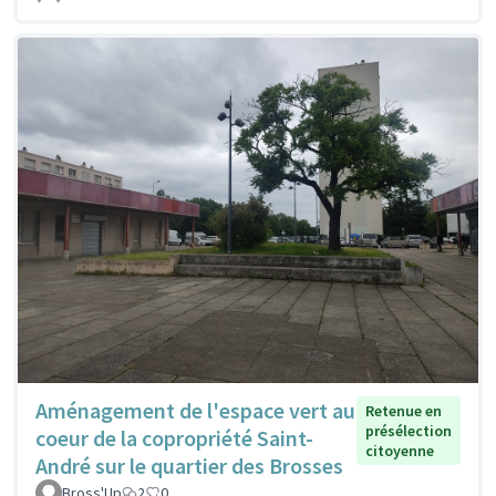
Aménagement de l'espace vert au
Retenue en
présélection
coeur de la copropriété Saint-
citoyenne
André sur le quartier des Brosses
Bross'Up
2
0