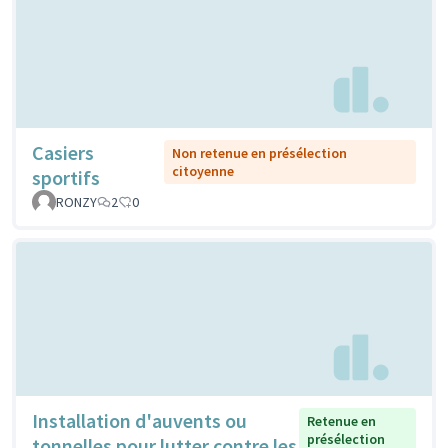
Casiers
Non retenue en présélection
citoyenne
sportifs
RONZY
2
0
Installation d'auvents ou
Retenue en
présélection
tonnelles pour lutter contre les