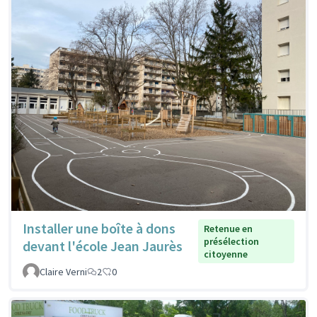
Installer une boîte à dons
Retenue en
présélection
devant l'école Jean Jaurès
citoyenne
Claire Verni
2
0