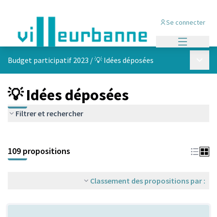
Se connecter
Menu princi
Menu p
Budget participatif 2023
/
💡 Idées déposées
💡 Idées déposées
Filtrer et rechercher
Passer la carte
Leaflet
|
©
OpenStreetMap
contributors
L'élément suivant est une carte qui présente les éléments de cet
+
109 propositions
−
Classement des propositions par :