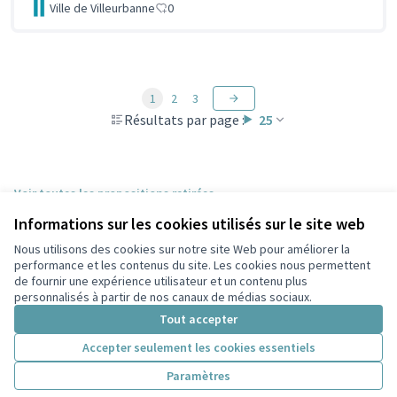
Ville de Villeurbanne
0
1
2
3
Résultats par page :
25
Voir toutes les propositions retirées
Informations sur les cookies utilisés sur le site web
Nous utilisons des cookies sur notre site Web pour améliorer la
Conditions d'utilisation
performance et les contenus du site. Les cookies nous permettent
Paramètres des cookies
de fournir une expérience utilisateur et un contenu plus
Participez Villeurbanne sur X
Participez Villeurbanne sur Facebook
Participez Villeurbanne sur Instagram
Participez Villeurbanne sur YouTube
personnalisés à partir de nos canaux de médias sociaux.
(Lien externe)
(Lien externe)
(Lien externe)
(Lien externe)
Tout accepter
Accepter seulement les cookies essentiels
Licence Cre
(Lien extern
Paramètres
(Lien externe)
Site réalisé grâce au
logiciel libre Decidim
.
(Lien externe)