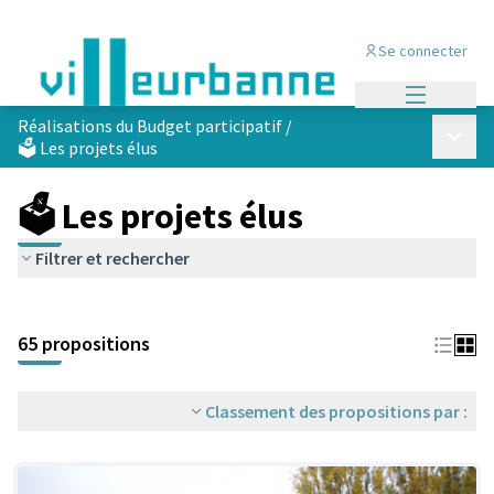
Se connecter
Menu princi
Réalisations du Budget participatif
/
Menu p
🗳️ Les projets élus
🗳️ Les projets élus
Filtrer et rechercher
Passer la carte
Leaflet
|
©
OpenStreetMap
contributors
L'élément suivant est une carte qui présente les éléments de cet
+
65 propositions
−
Classement des propositions par :