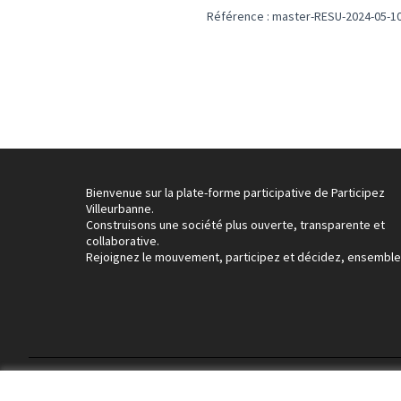
Référence : master-RESU-2024-05-1
Bienvenue sur la plate-forme participative de Participez
Villeurbanne.
Construisons une société plus ouverte, transparente et
collaborative.
Rejoignez le mouvement, participez et décidez, ensemble
Conditions d'utilisation
Paramètres des cookies