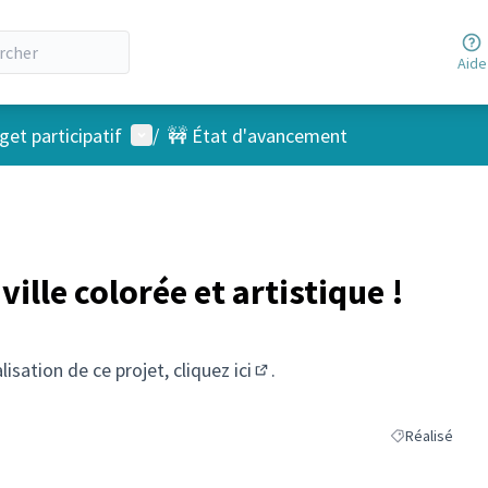
Aide
Menu utilisateur
et participatif
/
🚧 État d'avancement
ville colorée et artistique !
alisation de ce projet, cliquez
ici
.
(S'ouvre dans un nouvel ongl
Réalisé
Filtrer les résu