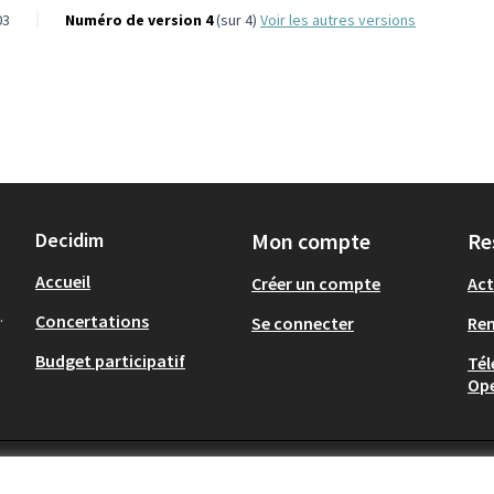
03
Numéro de version 4
(sur 4)
voir les autres versions
Decidim
Mon compte
Re
Accueil
Créer un compte
Act
.
Concertations
Se connecter
Re
Budget participatif
Tél
Op