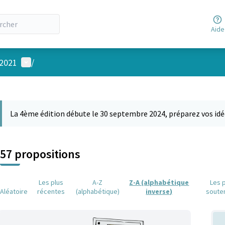
Aide
Menu utilisateur
 2021
/
 la carte
 suivant est une carte qui présente les éléments de cette page comm
La 4ème édition débute le 30 septembre 2024, préparez vos idé
57 propositions
Les plus
A-Z
Z-A (alphabétique
Les 
Aléatoire
récentes
(alphabétique)
inverse)
soute