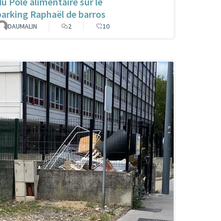
du Pôle alimentaire sur le
parking Raphaël de barros
DAUMALIN
2
10