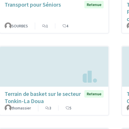
Transport pour Séniors
Retenue
SOURBES
1
4
Terrain de basket sur le secteur
Retenue
Tonkin-La Doua
thomassier
3
5