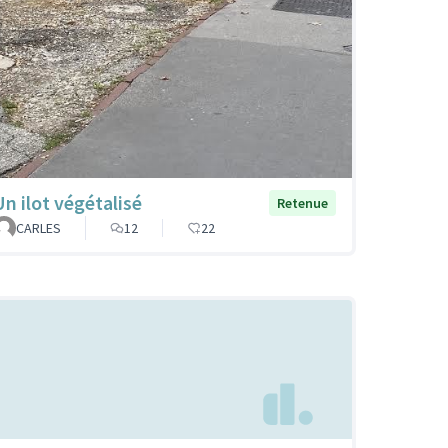
Un ilot végétalisé
Retenue
CARLES
12
22