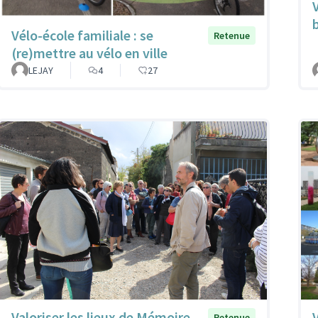
Vélo-école familiale : se
Retenue
(re)mettre au vélo en ville
LEJAY
4
27
Valoriser les lieux de Mémoire
Retenue