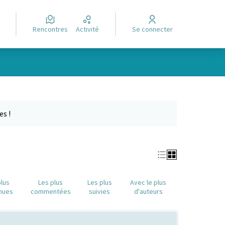
Rencontres
Activité
Se connecter
e des points de carte. L'élément peut être utilisé avec un lecteur
es !
plus
Les plus
Les plus
Avec le plus
nues
commentées
suivies
d'auteurs