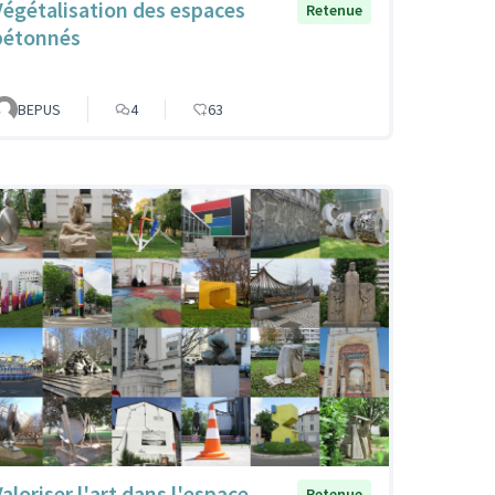
Végétalisation des espaces
Retenue
bétonnés
BEPUS
4
63
Valoriser l'art dans l'espace
Retenue