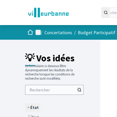
Accueil
Menu principal
/
Concertations
/
Budget Participatif
Passer
L'élément
💡 Vos idées
Le formulaire ci-dessous filtre
dynamiquement les résultats de la
recherche lorsque les conditions de
recherche sont modifiées.
État