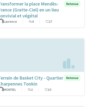
Transformer la place Mendès-
Retenue
France (Gratte-Ciel) en un lieu
convivial et végétal
Laurence
4
27
Terrain de Basket City - Quartier
Retenue
Charpennes Tonkin
MONTIEL
2
10