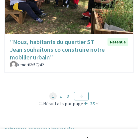
"Nous, habitants du quartier ST
Retenue
Jean souhaitons co construire notre
mobilier urbain"
kendri
5
42
1
2
3
Résultats par page :
25
Voir toutes les propositions retirées