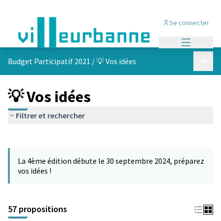
Se connecter
Menu princi
Menu p
Budget Participatif 2021
/
💡 Vos idées
💡 Vos idées
Filtrer et rechercher
Passer la carte
L'élément suivant est une carte qui présente les éléments de cet
La 4ème édition débute le 30 septembre 2024, préparez
vos idées !
57 propositions