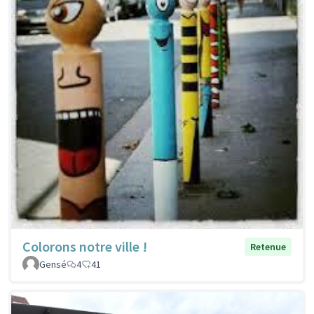
Colorons notre ville !
Retenue
Gensé
4
41