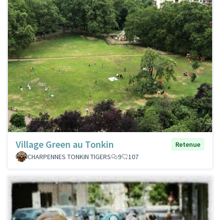
Village Green au Tonkin
Retenue
CHARPENNES TONKIN TIGERS
9
107