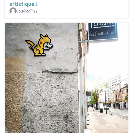
artistique !
Lou
5
22