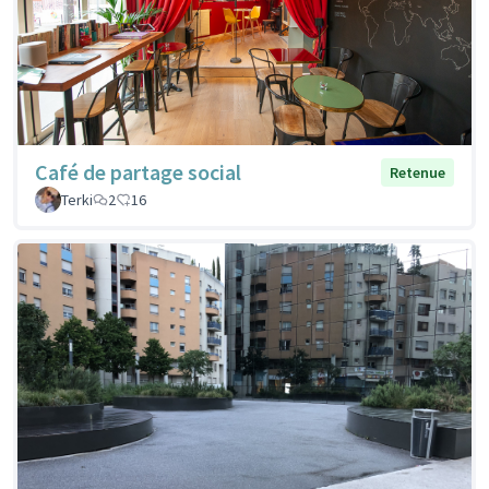
Café de partage social
Retenue
Terki
2
16