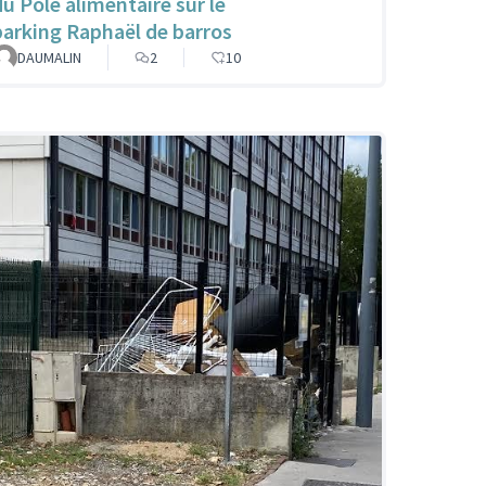
du Pôle alimentaire sur le
parking Raphaël de barros
DAUMALIN
2
10