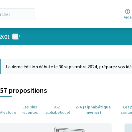
Aide
Menu utilisateur
 2021
/
 la carte
 suivant est une carte qui présente les éléments de cette page comm
La 4ème édition débute le 30 septembre 2024, préparez vos idé
57 propositions
Les plus
A-Z
Z-A (alphabétique
Les 
Aléatoire
récentes
(alphabétique)
inverse)
soute