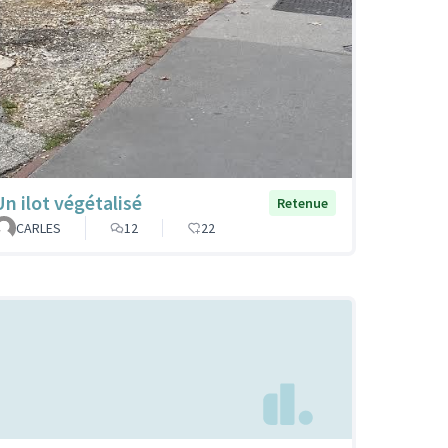
Un ilot végétalisé
Retenue
CARLES
12
22