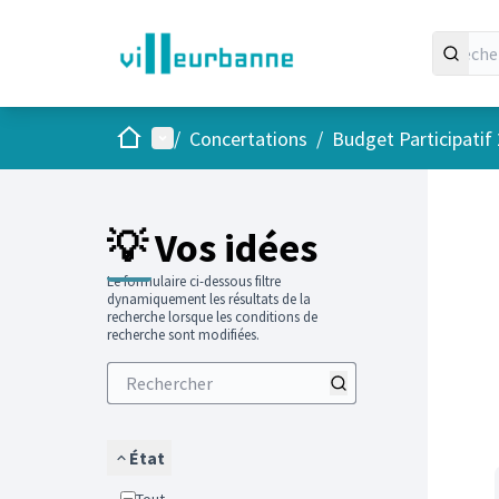
Accueil
Menu principal
/
Concertations
/
Budget Participatif
Passer
L'élément
💡 Vos idées
Le formulaire ci-dessous filtre
dynamiquement les résultats de la
recherche lorsque les conditions de
recherche sont modifiées.
État