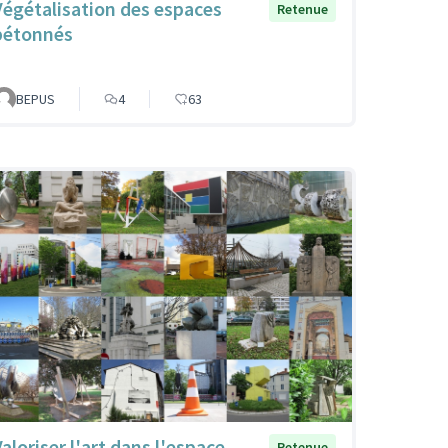
Végétalisation des espaces
Retenue
bétonnés
BEPUS
4
63
Valoriser l'art dans l'espace
Retenue