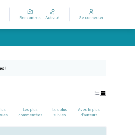
Rencontres
Activité
Se connecter
e des points de carte. L'élément peut être utilisé avec un lecteur
es !
plus
Les plus
Les plus
Avec le plus
nues
commentées
suivies
d'auteurs