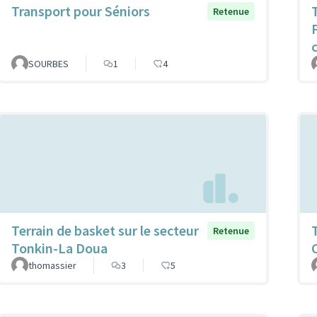
Transport pour Séniors
Retenue
SOURBES
1
4
Terrain de basket sur le secteur
Retenue
Tonkin-La Doua
thomassier
3
5