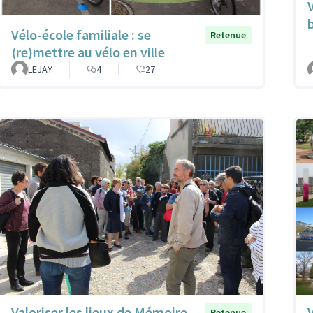
Vélo-école familiale : se
Retenue
(re)mettre au vélo en ville
LEJAY
4
27
Valoriser les lieux de Mémoire
Retenue