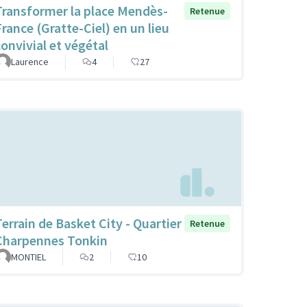
Transformer la place Mendès-
Retenue
France (Gratte-Ciel) en un lieu
convivial et végétal
Laurence
4
27
Terrain de Basket City - Quartier
Retenue
Charpennes Tonkin
MONTIEL
2
10