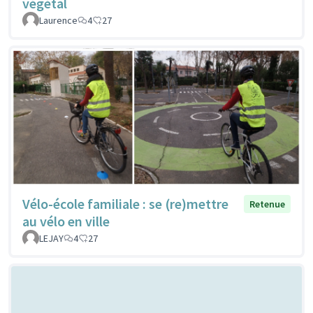
végétal
Laurence
4
27
Vélo-école familiale : se (re)mettre
Retenue
au vélo en ville
LEJAY
4
27