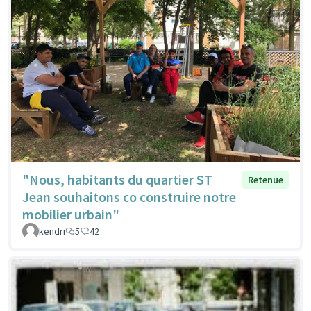
"Nous, habitants du quartier ST
Retenue
Jean souhaitons co construire notre
mobilier urbain"
kendri
5
42