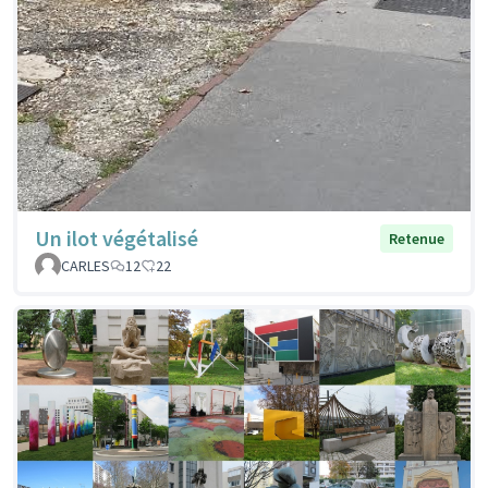
Un ilot végétalisé
Retenue
CARLES
12
22