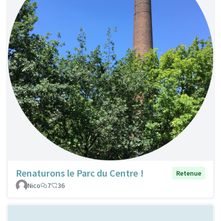
Renaturons le Parc du Centre !
Retenue
Nico
7
36