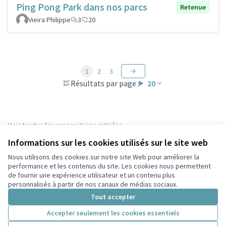
Ping Pong Park dans nos parcs
Retenue
Vieira Philippe
3
20
1
2
3
Résultats par page :
20
Voir toutes les propositions retirées
Informations sur les cookies utilisés sur le site web
Nous utilisons des cookies sur notre site Web pour améliorer la
Conditions d'utilisation
performance et les contenus du site. Les cookies nous permettent
Paramètres des cookies
de fournir une expérience utilisateur et un contenu plus
Participez Villeurbanne sur X
Participez Villeurbanne sur Facebook
Participez Villeurbanne sur Instagram
Participez Villeurbanne sur YouTube
personnalisés à partir de nos canaux de médias sociaux.
(Lien externe)
(Lien externe)
(Lien externe)
(Lien externe)
Tout accepter
Accepter seulement les cookies essentiels
Licence Cre
(Lien extern