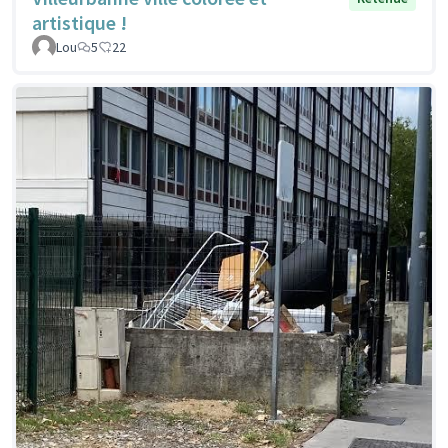
artistique !
Lou
5
22