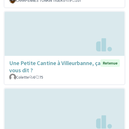
CHARPENNES TONKIN TIGERS
9
107
Une Petite Cantine à Villeurbanne, ça
Retenue
vous dit ?
Colette
6
75