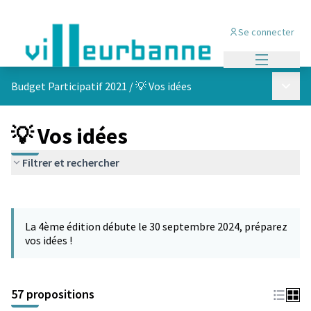
Se connecter
Menu princi
Menu p
Budget Participatif 2021
/
💡 Vos idées
💡 Vos idées
Filtrer et rechercher
Passer la carte
L'élément suivant est une carte qui présente les éléments de cet
La 4ème édition débute le 30 septembre 2024, préparez
vos idées !
57 propositions