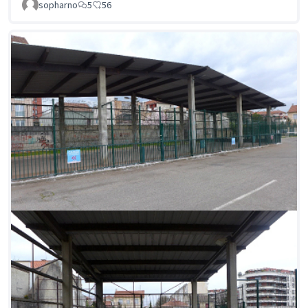
sopharno
5
56