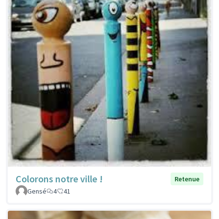
Colorons notre ville !
Retenue
Gensé
4
41