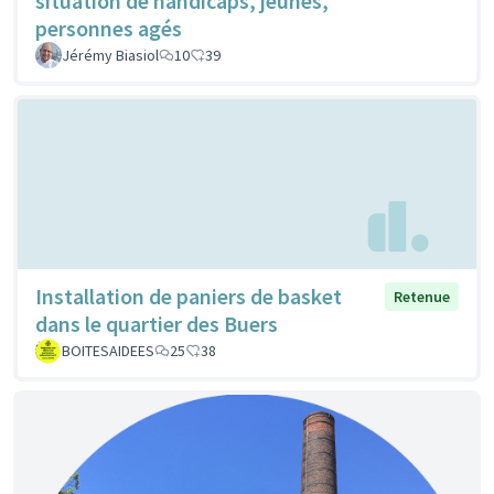
situation de handicaps, jeunes,
personnes agés
Jérémy Biasiol
10
39
Installation de paniers de basket
Retenue
dans le quartier des Buers
BOITESAIDEES
25
38