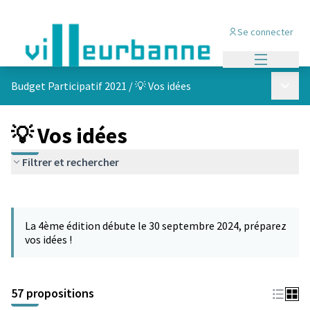
Se connecter
Menu princi
Menu p
Budget Participatif 2021
/
💡 Vos idées
💡 Vos idées
Filtrer et rechercher
Passer la carte
L'élément suivant est une carte qui présente les éléments de cet
La 4ème édition débute le 30 septembre 2024, préparez
vos idées !
57 propositions