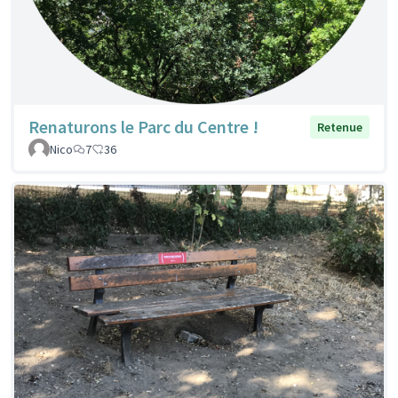
Renaturons le Parc du Centre !
Retenue
Nico
7
36