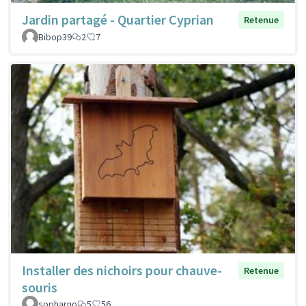
Jardin partagé - Quartier Cyprian
Retenue
Bibop39
2
7
Installer des nichoirs pour chauve-
Retenue
souris
sopharno
5
56