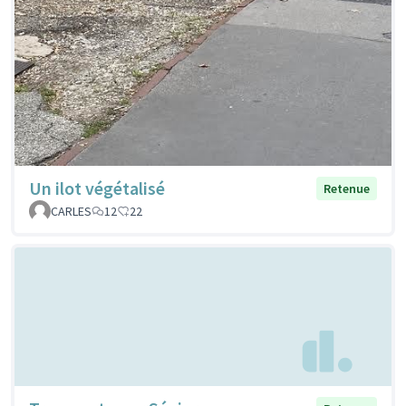
Un ilot végétalisé
Retenue
CARLES
12
22