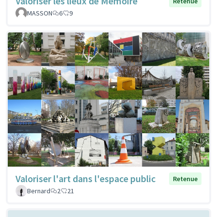
Valoriser les lieux de Mémoire
Retenue
MASSON
6
9
Valoriser l'art dans l'espace public
Retenue
Bernard
2
21