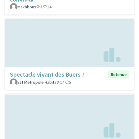
Makhbous
1
14
Spectacle vivant des Buers !
Retenue
Est Métropole Habitat
4
5