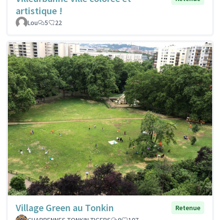
artistique !
Lou
5
22
Village Green au Tonkin
Retenue
CHARPENNES TONKIN TIGERS
9
107