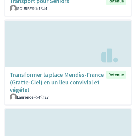
Transport pour Séniors
Retenue
SOURBES
1
4
Transformer la place Mendès-France
Retenue
(Gratte-Ciel) en un lieu convivial et
végétal
Laurence
4
27