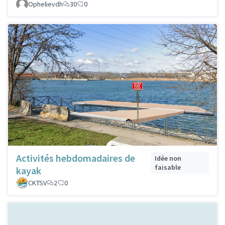
Ophelievdh
30
0
Activités hebdomadaires de
Idée non
faisable
kayak
CKTSV
2
0