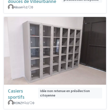
douces de Villeurbanne
Alison
1
0
Casiers
Idée non retenue en présélection
citoyenne
sportifs
RONZY
1
0