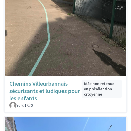
Chemins Villeurbannais
Idée non retenue
en présélection
sécurisants et ludiques pour
citoyenne
les enfants
Yu
1
0