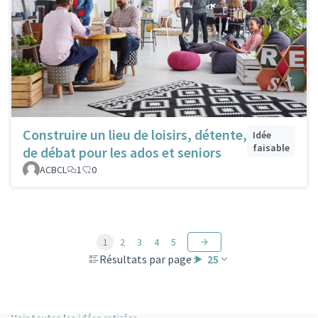
Construire un lieu de loisirs, détente,
Idée
faisable
de débat pour les ados et seniors
ACBCL
1
0
1
2
3
4
5
Résultats par page :
25