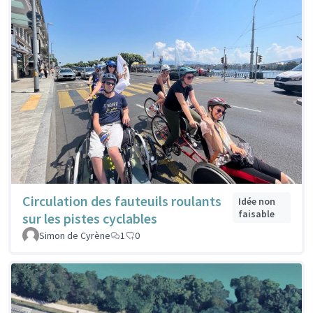
Circulation des fauteuils roulants
Idée non
faisable
sur les pistes cyclables
Simon de Cyrène
1
0