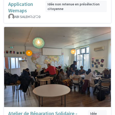
Application
Idée non retenue en présélection
citoyenne
Wemaps
ABI SALEH
2
0
Atelier de Réparation Solidaire -
Idée