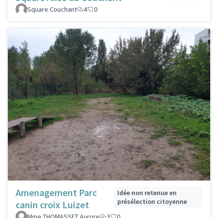
Square Couchant
4
0
Amenagement Parc
Idée non retenue en
présélection citoyenne
canin croix Luizet
Mme THOMASSET Aurore
3
0