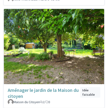
Aménager le jardin de la Maison du
Idée
faisable
citoyen
Maison du Citoyen
1
0