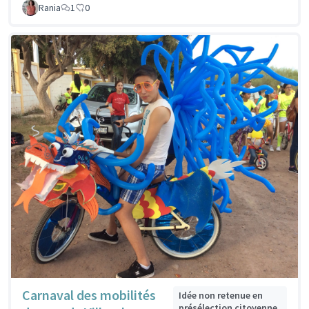
Rania
1
0
Carnaval des mobilités
Idée non retenue en
présélection citoyenne