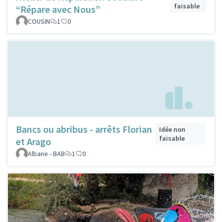
faisable
“Répare avec Nous”
COUSIN
1
0
Bancs ou abribus - arrêts Florian
Idée non
faisable
et Arago
Albane - BAB
1
0