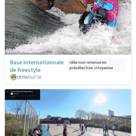
Base internationnale
Idée non retenue en
présélection citoyenne
de freestyle
CKTSV
2
0