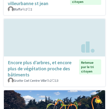
citoyen
villeurbanne st jean
Blaffa
2
2
Encore plus d’arbres, et encore
Retenue
par le tri
plus de végétation proche des
citoyen
bâtiments
Gratte Ciel Centre Ville
2
13