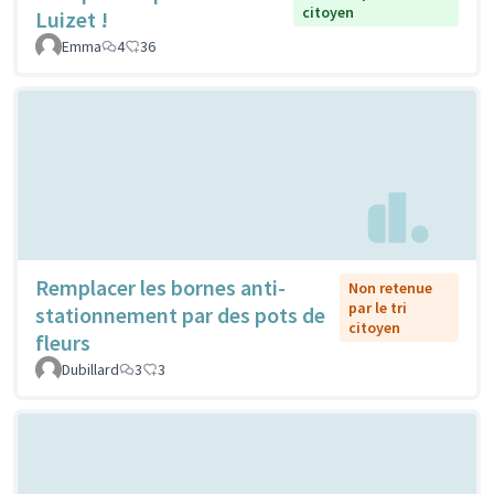
citoyen
Luizet !
Emma
4
36
Remplacer les bornes anti-
Non retenue
par le tri
stationnement par des pots de
citoyen
fleurs
Dubillard
3
3