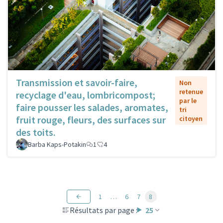
Transmission et savoir-faire,
Non
retenue
recyclage d'eau, lombricompost;
par le
faire pousser les salades, aromates,
tri
fruit rouge, fleurs, des surfaces sur
citoyen
des toits.
Barba Kaps-Potakin
1
4
1
…
6
7
8
Résultats par page :
25