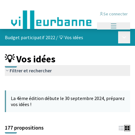
Se connecter
Menu princi
Menu p
Budget participatif 2022
/
💡 Vos idées
💡 Vos idées
Filtrer et rechercher
Passer la carte
Leaflet
|
©
OpenStreetMap
contributors
L'élément suivant est une carte qui présente les éléments de cet
+
La 4ème édition débute le 30 septembre 2024, préparez
−
vos idées !
177 propositions