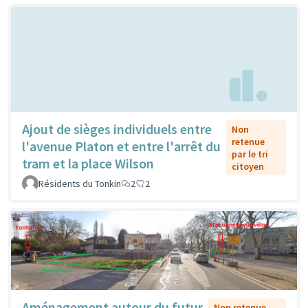
Ajout de sièges individuels entre
Non
retenue
l'avenue Platon et entre l'arrêt du
par le tri
tram et la place Wilson
citoyen
Résidents du Tonkin
2
2
Aménagement autour du futur
Non retenue