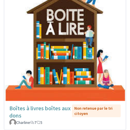
Boîtes à livres boîtes aux
Non retenue par le tri
citoyen
dons
Charline
7
5