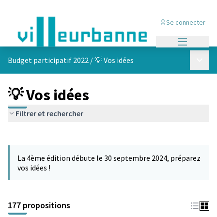
Se connecter
Menu princi
Menu p
Budget participatif 2022
/
💡 Vos idées
💡 Vos idées
Filtrer et rechercher
Passer la carte
Leaflet
|
©
OpenStreetMap
contributors
L'élément suivant est une carte qui présente les éléments de cet
+
La 4ème édition débute le 30 septembre 2024, préparez
−
vos idées !
177 propositions