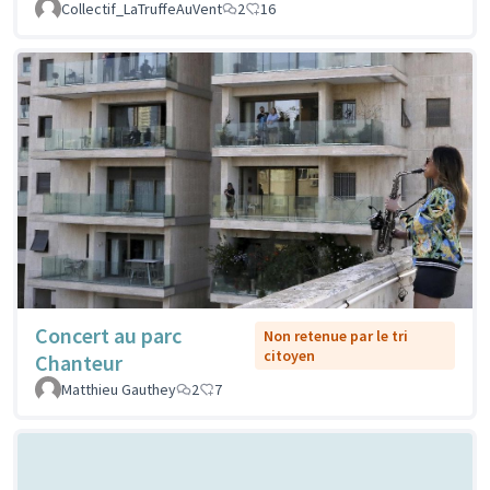
Collectif_LaTruffeAuVent
2
16
Concert au parc
Non retenue par le tri
citoyen
Chanteur
Matthieu Gauthey
2
7