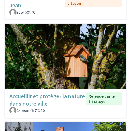
citoyen
Jean
Eve
0
0
Accueillir et protéger la nature
Retenue par le
tri citoyen
dans notre ville
Chipson
7
10