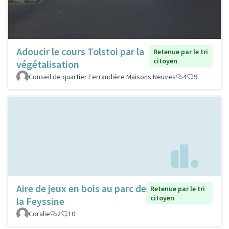
Adoucir le cours Tolstoi par la
Retenue par le tri
citoyen
végétalisation
Conseil de quartier Ferrandière Maisons Neuves
4
9
Aire de jeux en bois au parc de
Retenue par le tri
citoyen
la Feyssine
Coralie
2
10