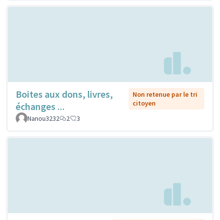
Boites aux dons, livres,
Non retenue par le tri
citoyen
échanges ...
Nanou3232
2
3