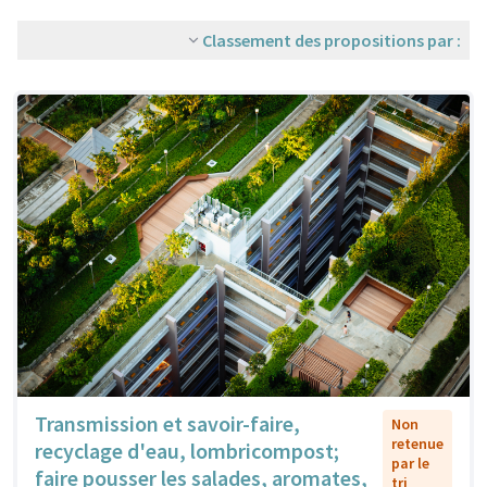
Classement des propositions par :
Transmission et savoir-faire,
Non
retenue
recyclage d'eau, lombricompost;
par le
faire pousser les salades, aromates,
tri