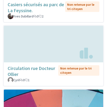
Casiers sécurisés au parc de
Non retenue par le
tri citoyen
La Feyssine.
Yves Dubillard
0
2
Circulation rue Docteur
Non retenue par le tri
citoyen
Ollier
Cyril
0
1