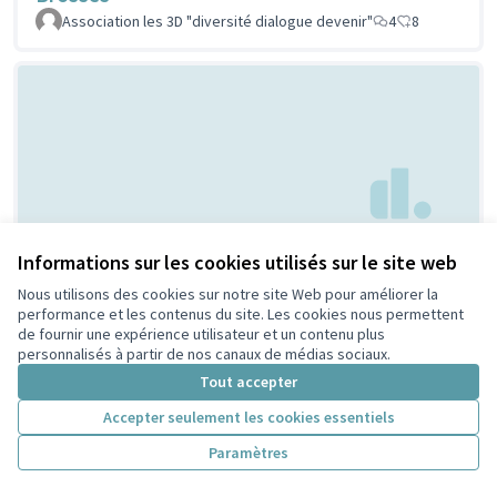
Association les 3D "diversité dialogue devenir"
4
8
Creation d'espaces
Informations sur les cookies utilisés sur le site web
Non retenue par le tri
citoyen
jeunesse
Nous utilisons des cookies sur notre site Web pour améliorer la
performance et les contenus du site. Les cookies nous permettent
Bouaziz
1
4
de fournir une expérience utilisateur et un contenu plus
personnalisés à partir de nos canaux de médias sociaux.
Tout accepter
Accepter seulement les cookies essentiels
Paramètres