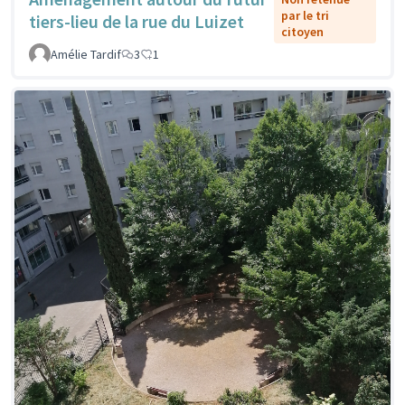
par le tri
tiers-lieu de la rue du Luizet
citoyen
Amélie Tardif
3
1