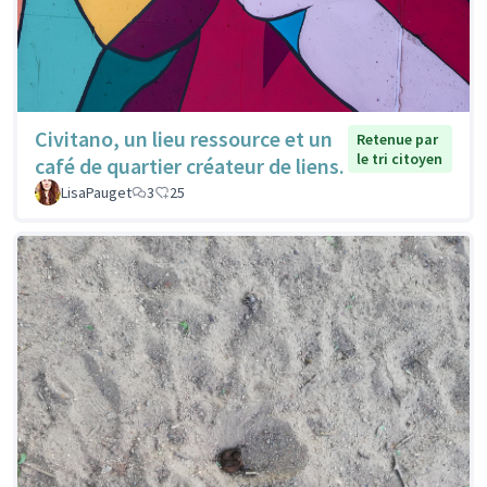
Civitano, un lieu ressource et un
Retenue par
le tri citoyen
café de quartier créateur de liens.
LisaPauget
3
25