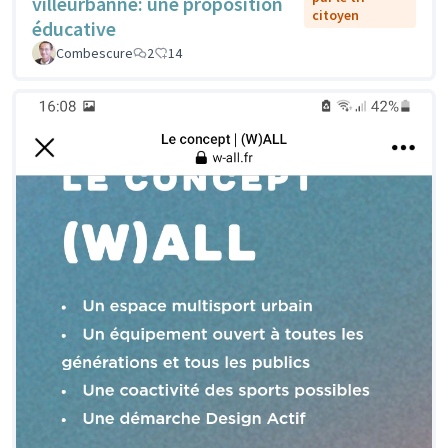
villeurbanne: une proposition
citoyen
éducative
Combescure
2
14