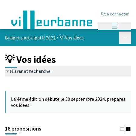
Se connecter
Menu princi
Menu p
Budget participatif 2022
/
💡 Vos idées
💡 Vos idées
Filtrer et rechercher
Passer la carte
Leaflet
|
©
OpenStreetMap
contributors
L'élément suivant est une carte qui présente les éléments de cet
+
La 4ème édition débute le 30 septembre 2024, préparez
−
vos idées !
16 propositions