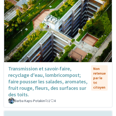
Transmission et savoir-faire,
Non
retenue
recyclage d'eau, lombricompost;
par le
faire pousser les salades, aromates,
tri
fruit rouge, fleurs, des surfaces sur
citoyen
des toits.
Barba Kaps-Potakin
1
4