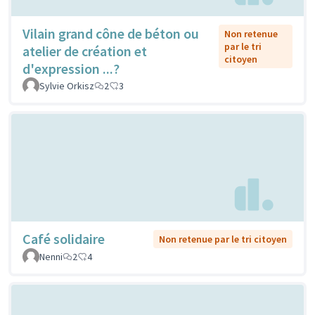
Vilain grand cône de béton ou
Non retenue
par le tri
atelier de création et
citoyen
d'expression ...?
Sylvie Orkisz
2
3
Café solidaire
Non retenue par le tri citoyen
Nenni
2
4