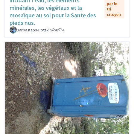
incluant l'eau, les éléments
par le
minérales, les végétaux et la
tri
mosaïque au sol pour la Sante des
citoyen
pieds nus.
Barba Kaps-Potakin
0
4