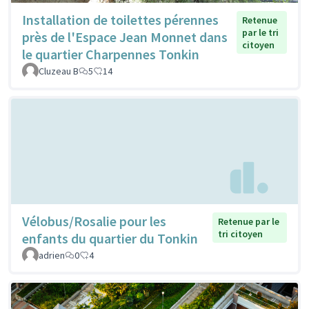
Installation de toilettes pérennes
Retenue
par le tri
près de l'Espace Jean Monnet dans
citoyen
le quartier Charpennes Tonkin
Cluzeau B
5
14
Vélobus/Rosalie pour les
Retenue par le
tri citoyen
enfants du quartier du Tonkin
adrien
0
4