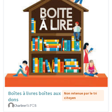
Boîtes à livres boîtes aux
Non retenue par le tri
citoyen
dons
Charline
7
5