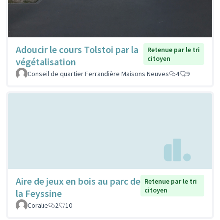
Adoucir le cours Tolstoi par la
Retenue par le tri
citoyen
végétalisation
Conseil de quartier Ferrandière Maisons Neuves
4
9
Aire de jeux en bois au parc de
Retenue par le tri
citoyen
la Feyssine
Coralie
2
10