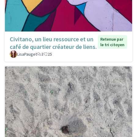
Civitano, un lieu ressource et un
Retenue par
le tri citoyen
café de quartier créateur de liens.
LisaPauget
3
25