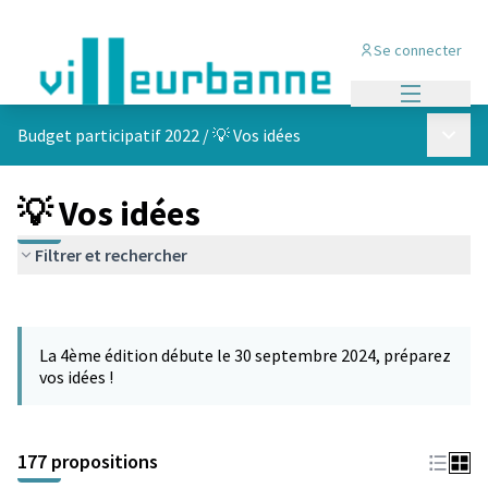
Se connecter
Menu princi
Menu p
Budget participatif 2022
/
💡 Vos idées
💡 Vos idées
Filtrer et rechercher
Passer la carte
Leaflet
|
©
OpenStreetMap
contributors
L'élément suivant est une carte qui présente les éléments de cet
+
La 4ème édition débute le 30 septembre 2024, préparez
−
vos idées !
177 propositions