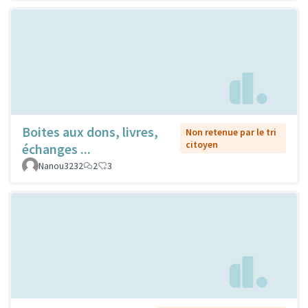
Boites aux dons, livres,
Non retenue par le tri
citoyen
échanges ...
Nanou3232
2
3