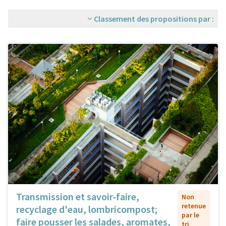
Classement des propositions par :
Transmission et savoir-faire,
Non
retenue
recyclage d'eau, lombricompost;
par le
faire pousser les salades, aromates,
tri