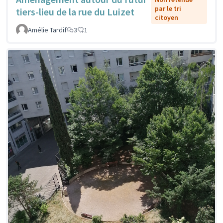
par le tri
tiers-lieu de la rue du Luizet
citoyen
Amélie Tardif
3
1