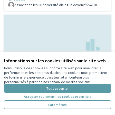
Association les 3D "diversité dialogue devenir"
4
8
Creation d'espaces
Informations sur les cookies utilisés sur le site web
Non retenue par le tri
citoyen
jeunesse
Nous utilisons des cookies sur notre site Web pour améliorer la
performance et les contenus du site. Les cookies nous permettent
Bouaziz
1
4
de fournir une expérience utilisateur et un contenu plus
personnalisés à partir de nos canaux de médias sociaux.
Tout accepter
Accepter seulement les cookies essentiels
Paramètres