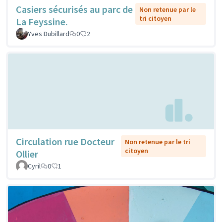
Casiers sécurisés au parc de
Non retenue par le
tri citoyen
La Feyssine.
Yves Dubillard
0
2
Circulation rue Docteur
Non retenue par le tri
citoyen
Ollier
Cyril
0
1