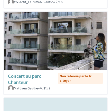
Collectif_LaTruffeAuVent
2
16
Concert au parc
Non retenue par le tri
citoyen
Chanteur
Matthieu Gauthey
2
7