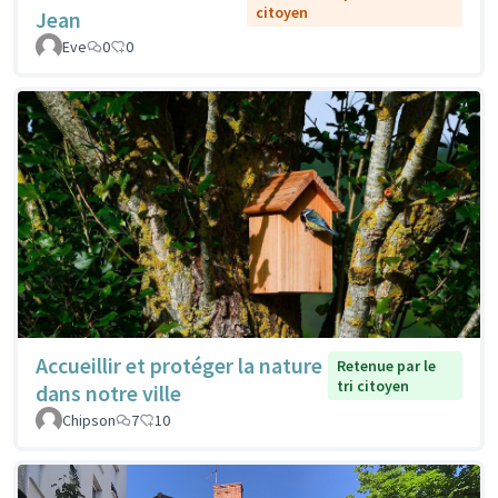
citoyen
Jean
Eve
0
0
Accueillir et protéger la nature
Retenue par le
tri citoyen
dans notre ville
Chipson
7
10