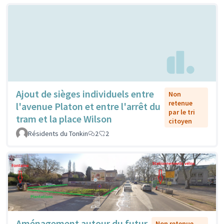
Ajout de sièges individuels entre
Non
retenue
l'avenue Platon et entre l'arrêt du
par le tri
tram et la place Wilson
citoyen
Résidents du Tonkin
2
2
Aménagement autour du futur
Non retenue