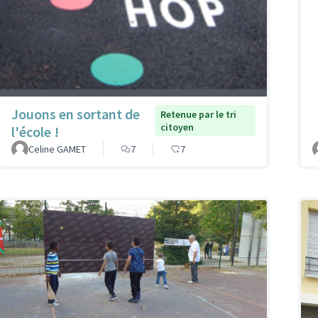
Jouons en sortant de
Retenue par le tri
citoyen
l'école !
Celine GAMET
7
7