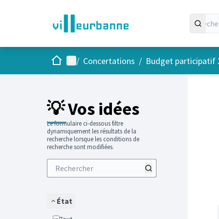
Accueil
Menu principal
/
Concertations
/
Budget participatif
Passer
L'élément
+
−
💡 Vos idées
Le formulaire ci-dessous filtre
dynamiquement les résultats de la
recherche lorsque les conditions de
recherche sont modifiées.
État