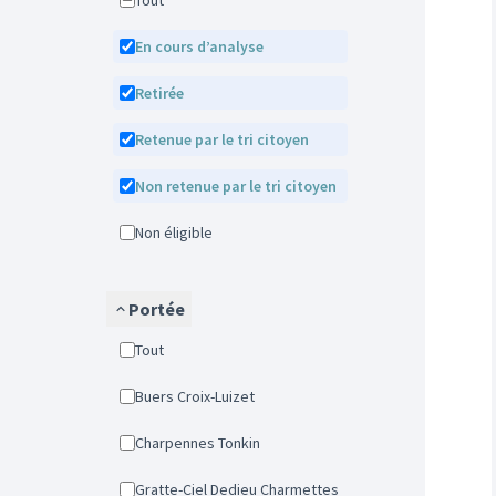
Tout
En cours d’analyse
Retirée
Retenue par le tri citoyen
Non retenue par le tri citoyen
Non éligible
Portée
Tout
Buers Croix-Luizet
Charpennes Tonkin
Gratte-Ciel Dedieu Charmettes