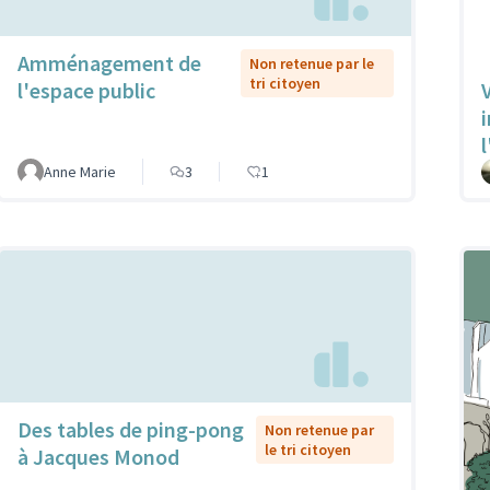
Amménagement de
Non retenue par le
tri citoyen
l'espace public
V
l
Anne Marie
3
1
Des tables de ping-pong
Non retenue par
le tri citoyen
à Jacques Monod