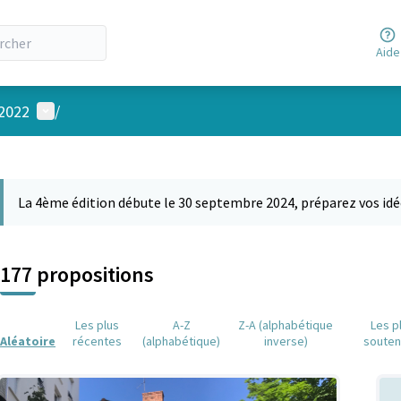
Aide
Menu utilisateur
 2022
/
 la carte
 suivant est une carte qui présente les éléments de cette page comm
La 4ème édition débute le 30 septembre 2024, préparez vos idé
177 propositions
Les plus
A-Z
Z-A (alphabétique
Les p
Aléatoire
récentes
(alphabétique)
inverse)
soute