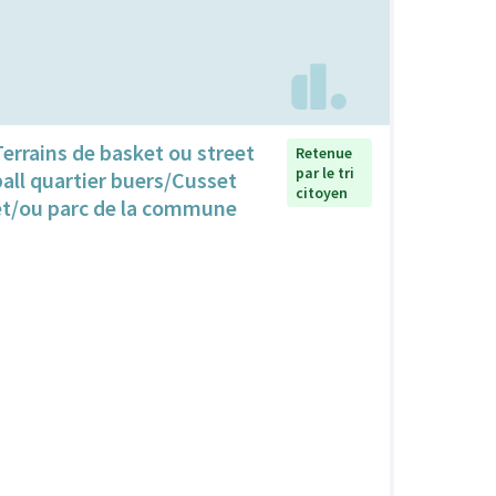
Terrains de basket ou street
Retenue
par le tri
ball quartier buers/Cusset
citoyen
et/ou parc de la commune