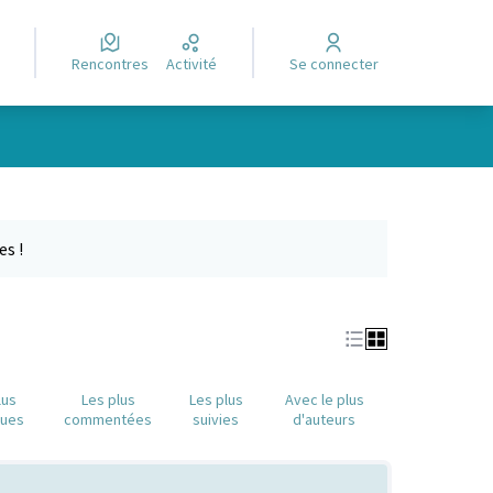
Rencontres
Activité
Se connecter
Leaflet
|
©
OpenStreetMap
contributors
e des points de carte. L'élément peut être utilisé avec un lecteur
es !
lus
Les plus
Les plus
Avec le plus
nues
commentées
suivies
d'auteurs