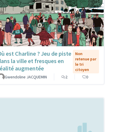
Où est Charline ? Jeu de piste
Non
retenue par
dans la ville et fresques en
le tri
réalité augmentée
citoyen
Gwendoline JACQUEMIN
2
0