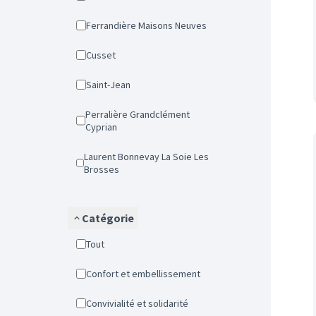
Ferrandière Maisons Neuves
Cusset
Saint-Jean
Perralière Grandclément
Cyprian
Laurent Bonnevay La Soie Les
Brosses
Catégorie
Tout
Confort et embellissement
Convivialité et solidarité