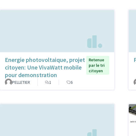
Energie photovoltaique, projet
Retenue
par le tri
citoyen: Une VivaWatt mobile
citoyen
pour demonstration
PELLETIER
1
6