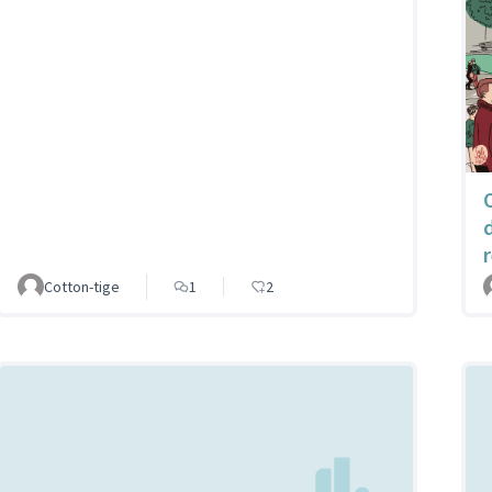
Cotton-tige
1
2