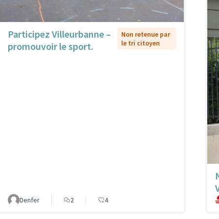
Participez Villeurbanne –
Non retenue par
le tri citoyen
promouvoir le sport.
Denfer
2
4