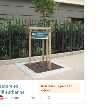
Nature en
Non retenue par le tri
citoyen
Vill’eurbanne
FNE Rhone
4
9