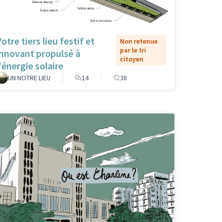
otre tiers lieu festif et
Non retenue
par le tri
innovant propulsé à
citoyen
'énergie solaire
UN NOTRE LIEU
14
38