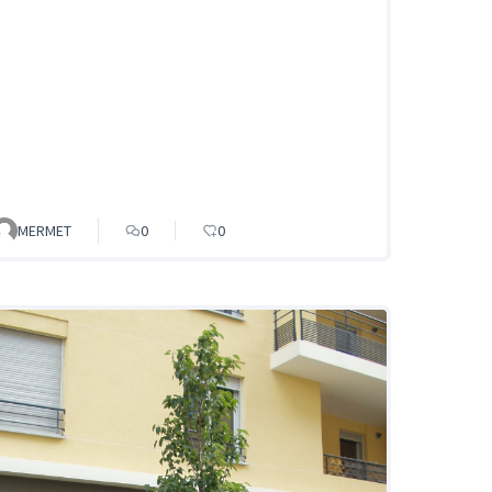
MERMET
0
0