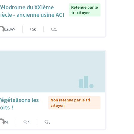
Vélodrome du XXIème
Retenue par le
tri citoyen
siècle - ancienne usine ACI
LEJAY
0
1
Végétalisons les
Non retenue par le tri
citoyen
oits !
M.
4
3