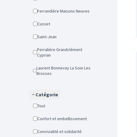
Ferrandière Maisons Neuves
Cusset
Saint-Jean
Perralière Grandclément
Cyprian
Laurent Bonnevay La Soie Les
Brosses
Catégorie
Tout
Confort et embellissement
Convivialité et solidarité