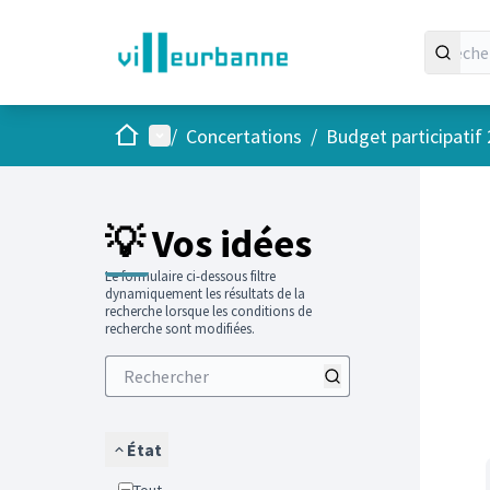
Accueil
Menu principal
/
Concertations
/
Budget participatif
Passer
L'élément
+
−
💡 Vos idées
Le formulaire ci-dessous filtre
dynamiquement les résultats de la
recherche lorsque les conditions de
recherche sont modifiées.
État