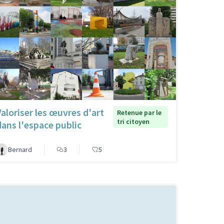
Valoriser les œuvres d'art
Retenue par le
tri citoyen
dans l'espace public
Bernard
3
5