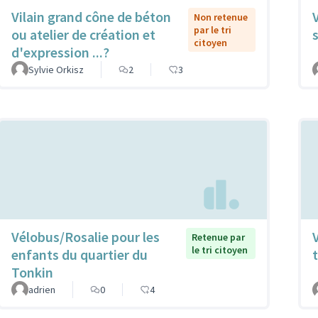
Vilain grand cône de béton
Non retenue
par le tri
ou atelier de création et
citoyen
d'expression ...?
Sylvie Orkisz
2
3
Vélobus/Rosalie pour les
Retenue par
le tri citoyen
enfants du quartier du
t
Tonkin
adrien
0
4