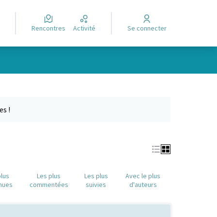
Rencontres
Activité
Se connecter
Leaflet
|
©
OpenStreetMap
contributors
e des points de carte. L'élément peut être utilisé avec un lecteur
es !
plus
Les plus
Les plus
Avec le plus
nues
commentées
suivies
d'auteurs