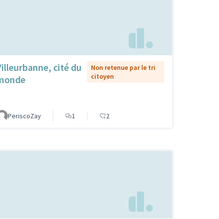
Villeurbanne, cité du
Non retenue par le tri
citoyen
monde
PeriscoZay
1
2