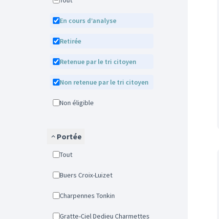
Tout
En cours d’analyse
Retirée
Retenue par le tri citoyen
Non retenue par le tri citoyen
Non éligible
Portée
Tout
Buers Croix-Luizet
Charpennes Tonkin
Gratte-Ciel Dedieu Charmettes