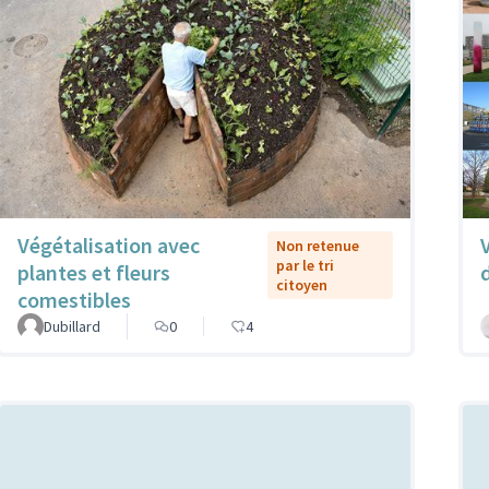
Végétalisation avec
Non retenue
par le tri
plantes et fleurs
citoyen
comestibles
Dubillard
0
4