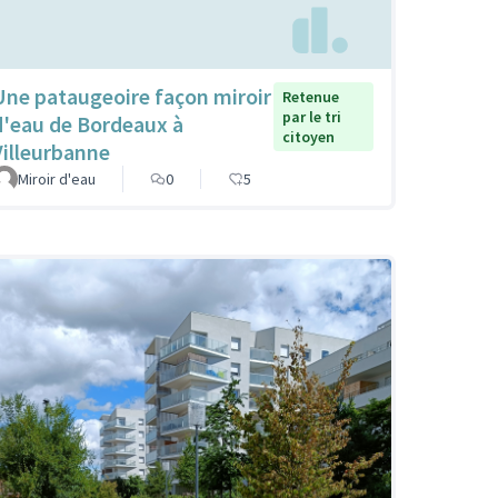
Une pataugeoire façon miroir
Retenue
par le tri
d'eau de Bordeaux à
citoyen
Villeurbanne
Miroir d'eau
0
5