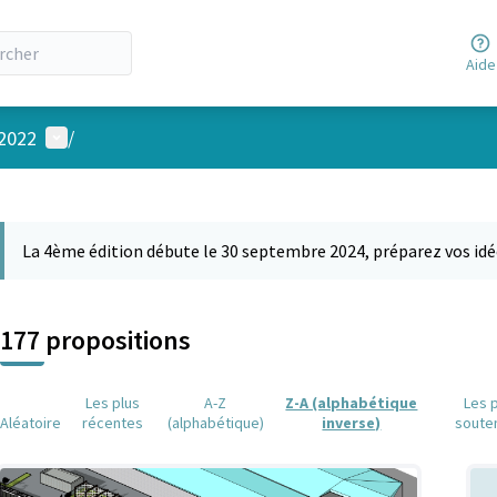
Aide
Menu utilisateur
 2022
/
 la carte
 suivant est une carte qui présente les éléments de cette page comm
La 4ème édition débute le 30 septembre 2024, préparez vos idé
177 propositions
Les plus
A-Z
Z-A (alphabétique
Les 
Aléatoire
récentes
(alphabétique)
inverse)
soute