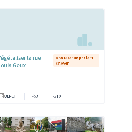
Végétaliser la rue
Non retenue par le tri
citoyen
Louis Goux
BENOIT
3
10