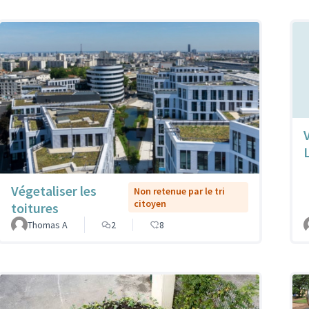
Végetaliser les
Non retenue par le tri
citoyen
toitures
Thomas A
2
8