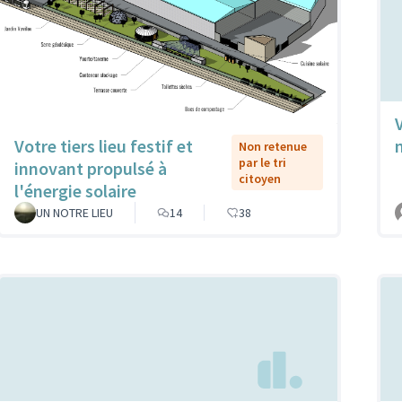
Votre tiers lieu festif et
Non retenue
par le tri
innovant propulsé à
citoyen
l'énergie solaire
UN NOTRE LIEU
14
38