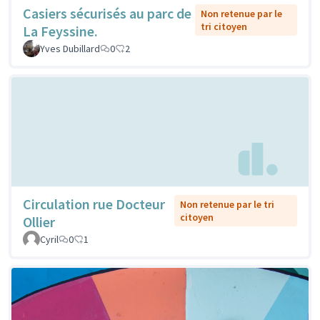
Casiers sécurisés au parc de
Non retenue par le
tri citoyen
La Feyssine.
Yves Dubillard
0
2
Circulation rue Docteur
Non retenue par le tri
citoyen
Ollier
Cyril
0
1