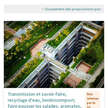
Classement des propositions par :
Transmission et savoir-faire,
Non
retenue
recyclage d'eau, lombricompost;
par le
faire pousser les salades, aromates,
tri