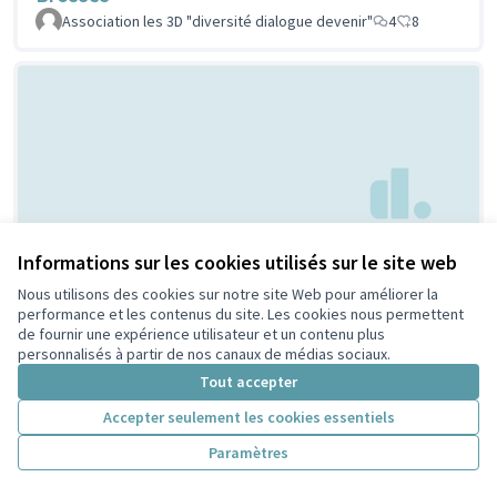
Association les 3D "diversité dialogue devenir"
4
8
Creation d'espaces
Informations sur les cookies utilisés sur le site web
Non retenue par le tri
citoyen
jeunesse
Nous utilisons des cookies sur notre site Web pour améliorer la
performance et les contenus du site. Les cookies nous permettent
Bouaziz
1
4
de fournir une expérience utilisateur et un contenu plus
personnalisés à partir de nos canaux de médias sociaux.
Tout accepter
Accepter seulement les cookies essentiels
Paramètres