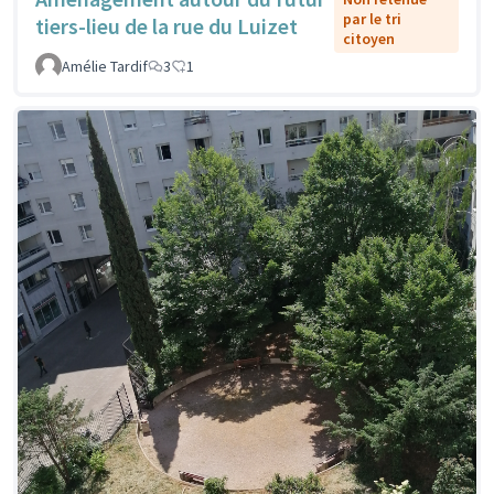
par le tri
tiers-lieu de la rue du Luizet
citoyen
Amélie Tardif
3
1