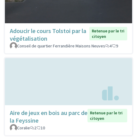
Adoucir le cours Tolstoi par la
Retenue par le tri
citoyen
végétalisation
Conseil de quartier Ferrandière Maisons Neuves
4
9
Aire de jeux en bois au parc de
Retenue par le tri
citoyen
la Feyssine
Coralie
2
10