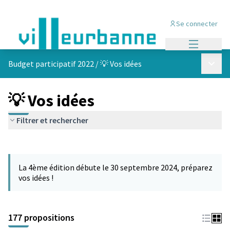
Se connecter
Menu princi
Menu p
Budget participatif 2022
/
💡 Vos idées
💡 Vos idées
Filtrer et rechercher
Passer la carte
Leaflet
|
©
OpenStreetMap
contributors
L'élément suivant est une carte qui présente les éléments de cet
+
La 4ème édition débute le 30 septembre 2024, préparez
−
vos idées !
177 propositions