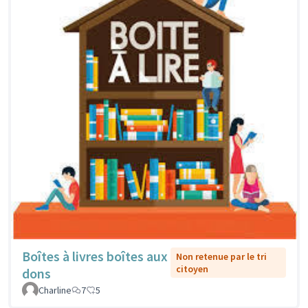
Boîtes à livres boîtes aux
Non retenue par le tri
citoyen
dons
Charline
7
5