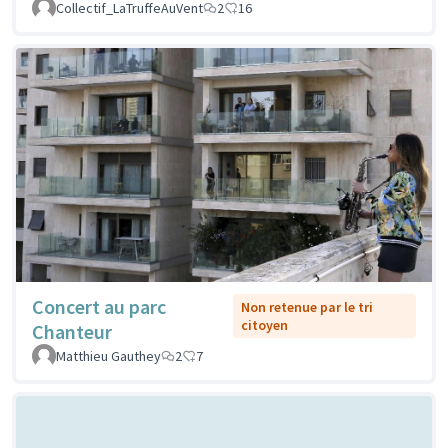
Collectif_LaTruffeAuVent
2
16
Concert au parc
Non retenue par le tri
citoyen
Chanteur
Matthieu Gauthey
2
7