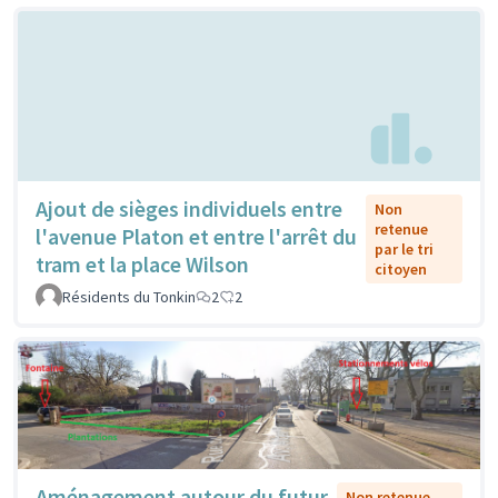
Ajout de sièges individuels entre
Non
retenue
l'avenue Platon et entre l'arrêt du
par le tri
tram et la place Wilson
citoyen
Résidents du Tonkin
2
2
Aménagement autour du futur
Non retenue