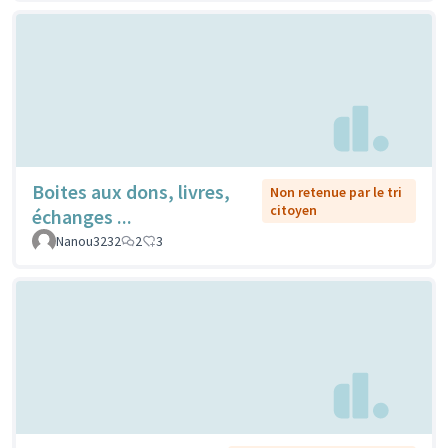
Boites aux dons, livres,
Non retenue par le tri
citoyen
échanges ...
Nanou3232
2
3