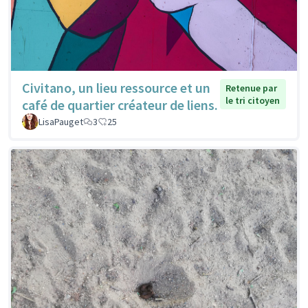
Civitano, un lieu ressource et un
Retenue par
le tri citoyen
café de quartier créateur de liens.
LisaPauget
3
25