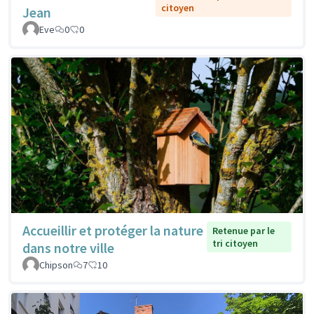
citoyen
Jean
Eve
0
0
Accueillir et protéger la nature
Retenue par le
tri citoyen
dans notre ville
Chipson
7
10