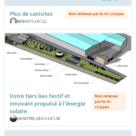
Plus de canisites
Non retenue par le tri citoyen
BENOIT
14
11
Votre tiers lieu festif et
Non retenue
par le tri
innovant propulsé à l'énergie
citoyen
solaire
UN NOTRE LIEU
14
38