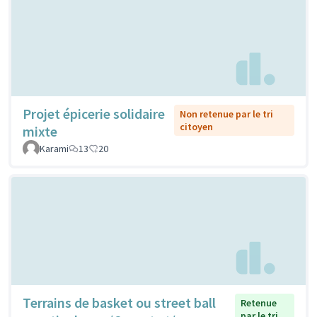
Projet épicerie solidaire
Non retenue par le tri
citoyen
mixte
Karami
13
20
Terrains de basket ou street ball
Retenue
par le tri