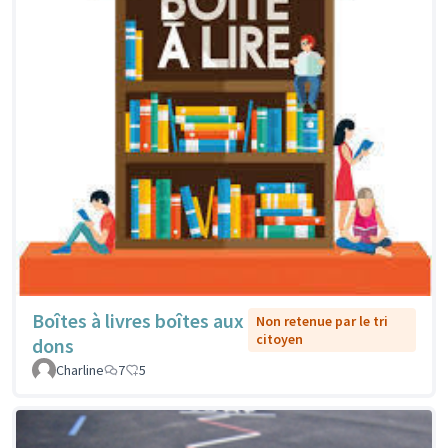
Boîtes à livres boîtes aux
Non retenue par le tri
citoyen
dons
Charline
7
5