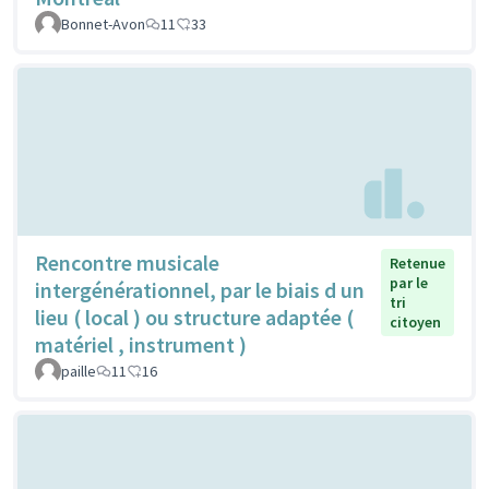
Bonnet-Avon
11
33
Rencontre musicale
Retenue
par le
intergénérationnel, par le biais d un
tri
lieu ( local ) ou structure adaptée (
citoyen
matériel , instrument )
paille
11
16