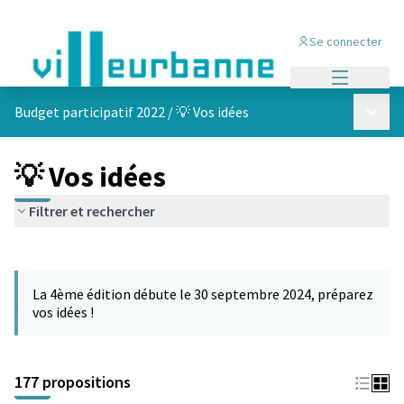
Se connecter
Menu princi
Menu p
Budget participatif 2022
/
💡 Vos idées
💡 Vos idées
Filtrer et rechercher
Passer la carte
Leaflet
|
©
OpenStreetMap
contributors
L'élément suivant est une carte qui présente les éléments de cet
+
La 4ème édition débute le 30 septembre 2024, préparez
−
vos idées !
177 propositions