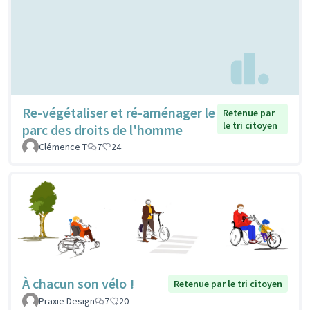
Re-végétaliser et ré-aménager le
Retenue par
le tri citoyen
parc des droits de l'homme
Clémence T
7
24
À chacun son vélo !
Retenue par le tri citoyen
Praxie Design
7
20