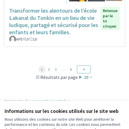
Transformer les alentours de l’école
Retenue
par le
Lakanal du Tonkin en un lieu de vie
tri
ludique, partagé et sécurisé pour les
citoyen
enfants et leurs familles.
APE
5
10
1
2
3
…
8
Résultats par page :
25
Voir toutes les propositions retirées
Informations sur les cookies utilisés sur le site web
Nous utilisons des cookies sur notre site Web pour améliorer la
Conditions d'utilisation
performance et les contenus du site. Les cookies nous permettent
Paramètres des cookies