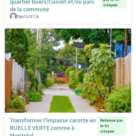
quartier buers/Cusset et/ou parc
citoyen
de la commune
Tep
13
4
Transformer l’impasse carotte en
Retenue par
le tri
RUELLE VERTE comme à
citoyen
Montréal