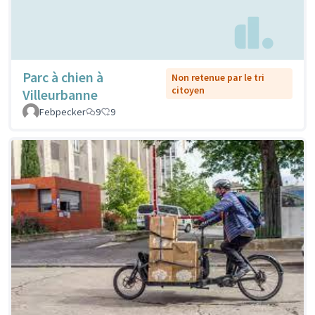
Parc à chien à
Non retenue par le tri
citoyen
Villeurbanne
Febpecker
9
9