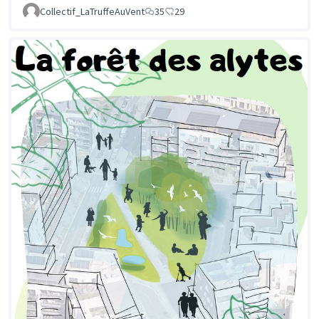
Collectif_LaTruffeAuVent
35
29