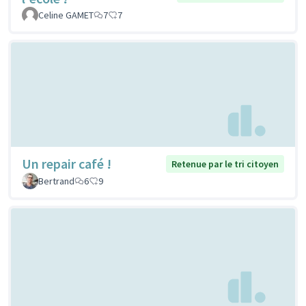
Celine GAMET
7
7
Un repair café !
Retenue par le tri citoyen
Bertrand
6
9