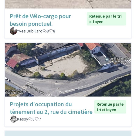
Prêt de Vélo-cargo pour
Retenue par le tri
citoyen
besoin ponctuel.
Yves Dubillard
8
8
Projets d'occupation du
Retenue par le
tri citoyen
tènement au 2, rue du cimetière
Kessy
8
7