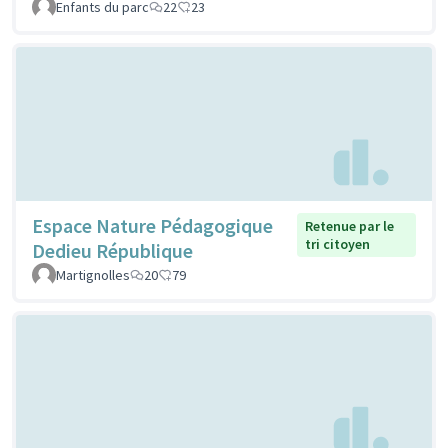
Enfants du parc
22
23
Espace Nature Pédagogique
Retenue par le
tri citoyen
Dedieu République
Martignolles
20
79