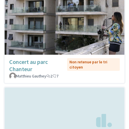
Concert au parc
Non retenue par le tri
citoyen
Chanteur
Matthieu Gauthey
2
7