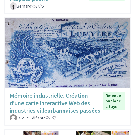
Bernard
3
5
Mémoire industrielle. Création
Retenue
par le tri
d’une carte interactive Web des
citoyen
industries villeurbannaises passées
La ville Edifiante
1
3