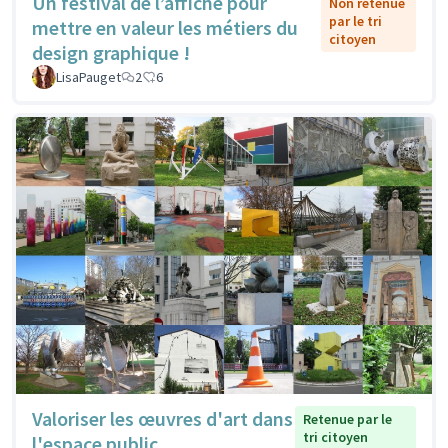
Un festival de l’affiche pour
Non retenue
par le tri
mettre en valeur les métiers du
citoyen
design graphique !
LisaPauget
2
6
Valoriser les œuvres d'art dans
Retenue par le
tri citoyen
l'espace public