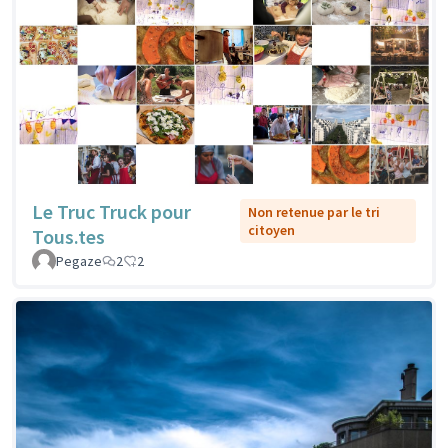
Le Truc Truck pour
Non retenue par le tri
citoyen
Tous.tes
Pegaze
2
2