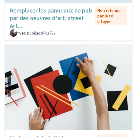
Remplacer les panneaux de pub
Non retenue
par le tri
par des oeuvres d'art, street
citoyen
Art...
Yves Dubillard
3
7