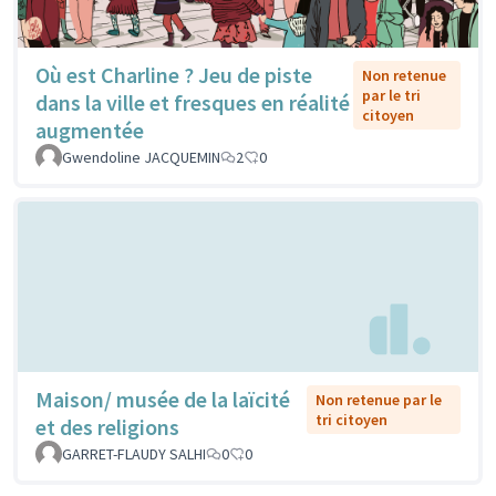
Où est Charline ? Jeu de piste
Non retenue
par le tri
dans la ville et fresques en réalité
citoyen
augmentée
Gwendoline JACQUEMIN
2
0
Maison/ musée de la laïcité
Non retenue par le
tri citoyen
et des religions
GARRET-FLAUDY SALHI
0
0