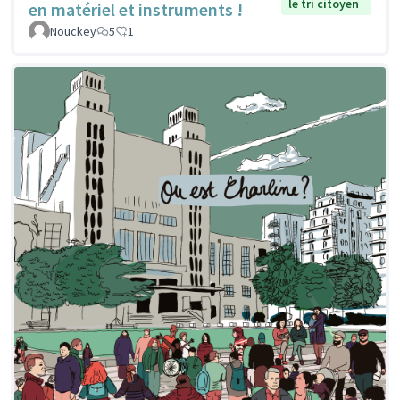
le tri citoyen
en matériel et instruments !
Nouckey
5
1