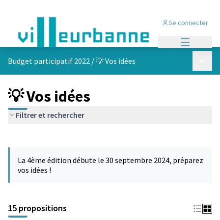
Se connecter
Menu princi
Menu p
Budget participatif 2022
/
💡 Vos idées
💡 Vos idées
Filtrer et rechercher
Passer la carte
Leaflet
|
©
OpenStreetMap
contributors
L'élément suivant est une carte qui présente les éléments de cet
+
La 4ème édition débute le 30 septembre 2024, préparez
−
vos idées !
15 propositions