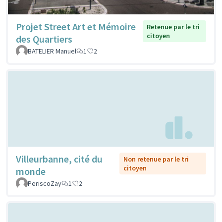
Projet Street Art et Mémoire
Retenue par le tri
citoyen
des Quartiers
BATELIER Manuel
1
2
Villeurbanne, cité du
Non retenue par le tri
citoyen
monde
PeriscoZay
1
2