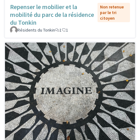
Repenser le mobilier et la
Non retenue
par le tri
mobilité du parc de la résidence
citoyen
du Tonkin
Résidents du Tonkin
1
1