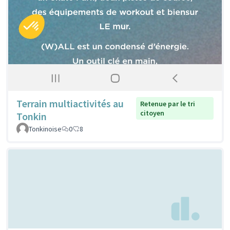
Terrain multiactivités au
Retenue par le tri
citoyen
Tonkin
Tonkinoise
0
8