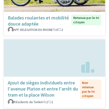
Balades roulantes et mobilité
Retenue par le tri
citoyen
douce adaptée
APF DELEGATION DU RHONE
0
2
Ajout de sièges individuels entre
Non
retenue
l'avenue Platon et entre l'arrêt du
par le tri
tram et la place Wilson
citoyen
Résidents du Tonkin
2
2