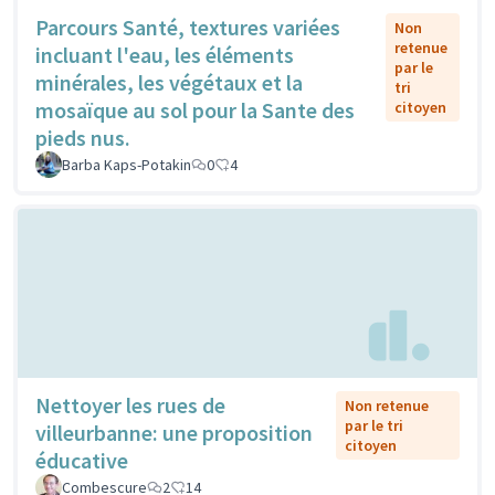
Parcours Santé, textures variées
Non
retenue
incluant l'eau, les éléments
par le
minérales, les végétaux et la
tri
mosaïque au sol pour la Sante des
citoyen
pieds nus.
Barba Kaps-Potakin
0
4
Nettoyer les rues de
Non retenue
par le tri
villeurbanne: une proposition
citoyen
éducative
Combescure
2
14