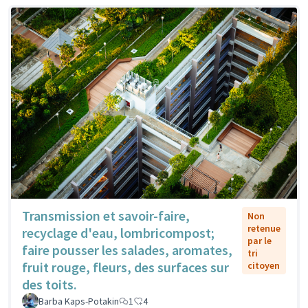
Transmission et savoir-faire,
Non
retenue
recyclage d'eau, lombricompost;
par le
faire pousser les salades, aromates,
tri
fruit rouge, fleurs, des surfaces sur
citoyen
des toits.
Barba Kaps-Potakin
1
4