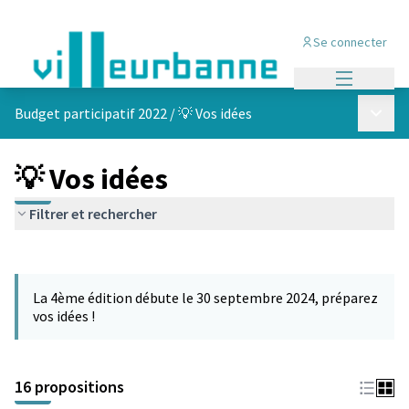
Se connecter
Menu princi
Menu p
Budget participatif 2022
/
💡 Vos idées
💡 Vos idées
Filtrer et rechercher
Passer la carte
Leaflet
|
©
OpenStreetMap
contributors
L'élément suivant est une carte qui présente les éléments de cet
+
La 4ème édition débute le 30 septembre 2024, préparez
−
vos idées !
16 propositions