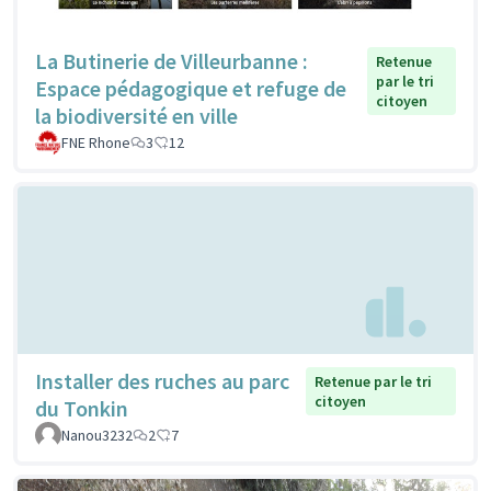
La Butinerie de Villeurbanne :
Retenue
par le tri
Espace pédagogique et refuge de
citoyen
la biodiversité en ville
FNE Rhone
3
12
Installer des ruches au parc
Retenue par le tri
citoyen
du Tonkin
Nanou3232
2
7