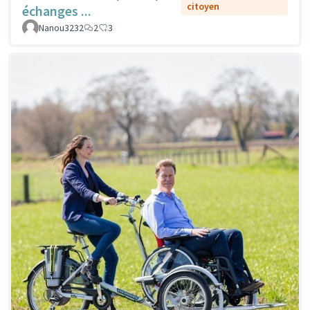
citoyen
échanges ...
Nanou3232
2
3