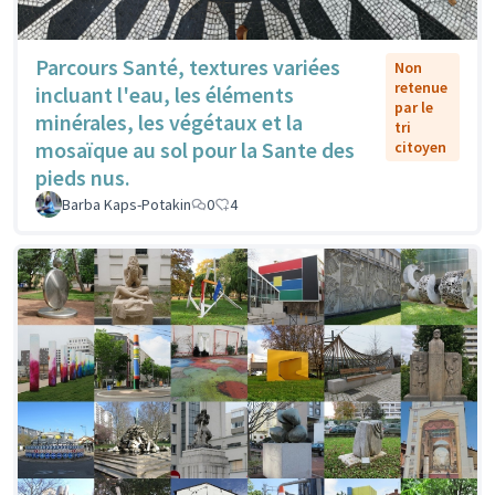
Parcours Santé, textures variées
Non
retenue
incluant l'eau, les éléments
par le
minérales, les végétaux et la
tri
mosaïque au sol pour la Sante des
citoyen
pieds nus.
Barba Kaps-Potakin
0
4