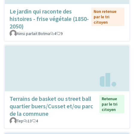
Le jardin qui raconte des
Non retenue
par le tri
histoires - frise végétale (1850-
citoyen
2050)
Ainsi parlait Botma
4
9
Terrains de basket ou street ball
Retenue
par le tri
quartier buers/Cusset et/ou parc
citoyen
de la commune
Tep
13
4