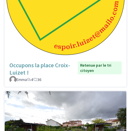
Occupons la place Croix-
Retenue par le tri
citoyen
Luizet !
Emma
4
36