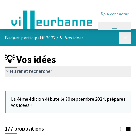
Se connecter
Menu princi
Menu p
Budget participatif 2022
/
💡 Vos idées
💡 Vos idées
Filtrer et rechercher
Passer la carte
Leaflet
|
©
OpenStreetMap
contributors
L'élément suivant est une carte qui présente les éléments de cet
+
La 4ème édition débute le 30 septembre 2024, préparez
−
vos idées !
177 propositions