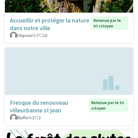
Accueillir et protéger la nature
Retenue par le
tri citoyen
dans notre ville
Chipson
7
10
Fresque du renouveau
Retenue par le tri
citoyen
villeurbanne st jean
Blaffa
2
2