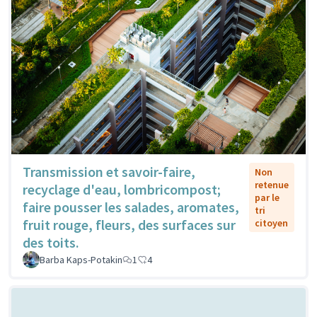
Transmission et savoir-faire,
Non
retenue
recyclage d'eau, lombricompost;
par le
faire pousser les salades, aromates,
tri
fruit rouge, fleurs, des surfaces sur
citoyen
des toits.
Barba Kaps-Potakin
1
4