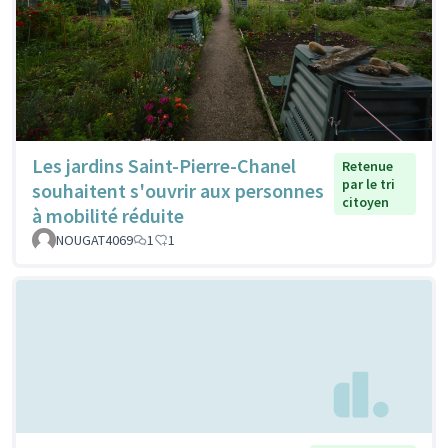
Les jardins Saint-Pierre-Chanel
Retenue
par le tri
souhaitent s'ouvrir aux personnes
citoyen
à mobilité réduite
NOUGAT4069
1
1