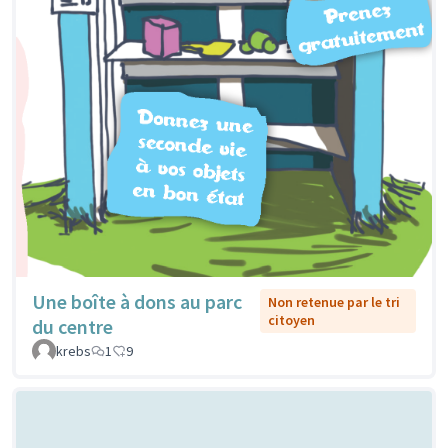
Une boîte à dons au parc
Non retenue par le tri
citoyen
du centre
krebs
1
9