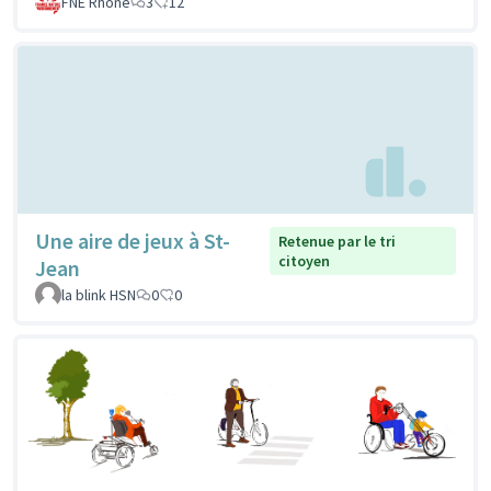
FNE Rhone
3
12
Une aire de jeux à St-
Retenue par le tri
citoyen
Jean
la blink HSN
0
0