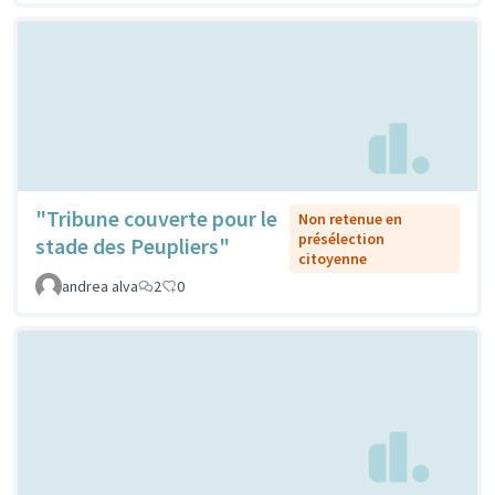
"Tribune couverte pour le
Non retenue en
présélection
stade des Peupliers"
citoyenne
andrea alva
2
0