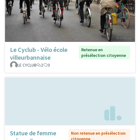
Le Cyclub - Vélo école
Retenue en
présélection citoyenne
villeurbannaise
LE CYCLUB
2
0
Statue de femme
Non retenue en présélection
citoyenne