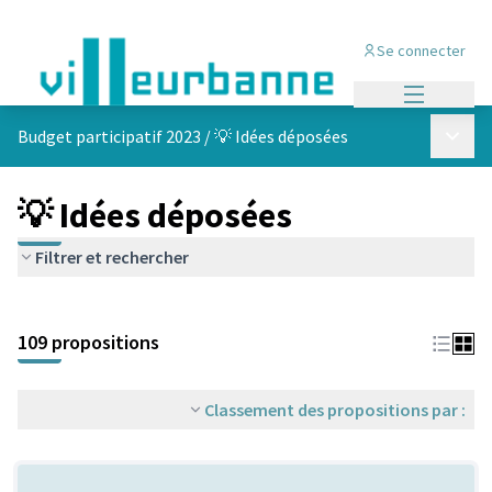
Se connecter
Menu princi
Menu p
Budget participatif 2023
/
💡 Idées déposées
💡 Idées déposées
Filtrer et rechercher
Passer la carte
Leaflet
|
©
OpenStreetMap
contributors
L'élément suivant est une carte qui présente les éléments de cet
+
109 propositions
−
Classement des propositions par :