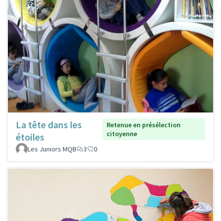
La tête dans les
Retenue en présélection
citoyenne
étoiles
Les Juniors MQB
3
0