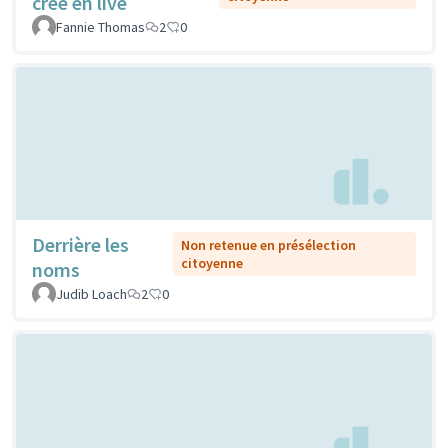
crée en live
Fannie Thomas
2
0
Derrière les
Non retenue en présélection
citoyenne
noms
Judib Loach
2
0