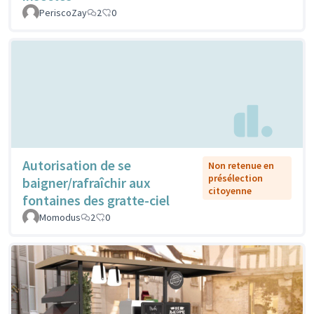
PeriscoZay
2
0
Autorisation de se
Non retenue en
présélection
baigner/rafraîchir aux
citoyenne
fontaines des gratte-ciel
Momodus
2
0