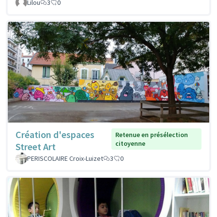
Lilou
3
0
Création d'espaces
Retenue en présélection
citoyenne
Street Art
PERISCOLAIRE Croix-Luizet
3
0