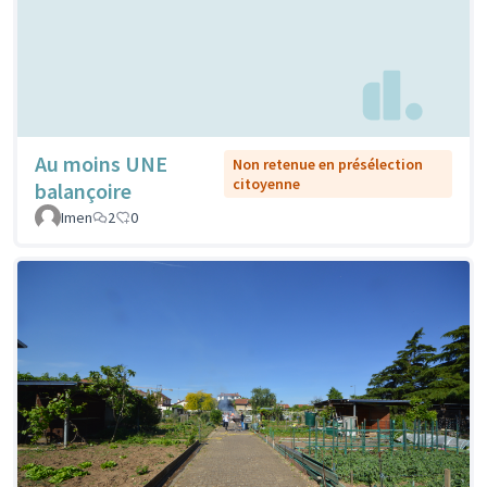
Au moins UNE
Non retenue en présélection
citoyenne
balançoire
Imen
2
0