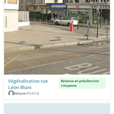
Végétalisation rue
Retenue en présélection
citoyenne
Léon Blum
Mélanie-f
3
0