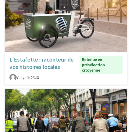
L'Estafette : raconteur de
Retenue en
présélection
vos histoires locales
citoyenne
Yuliya
2
0