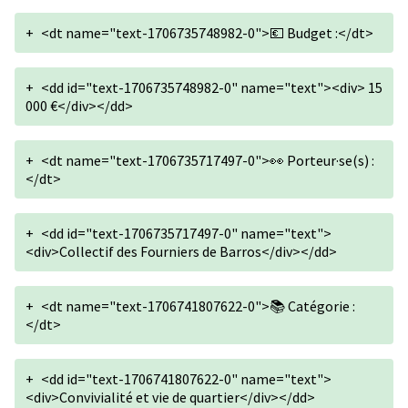
+
<dt name="text-1706735748982-0">💶 Budget :</dt>
+
<dd id="text-1706735748982-0" name="text"><div> 15
000 €</div></dd>
+
<dt name="text-1706735717497-0">👀 Porteur·se(s) :
</dt>
+
<dd id="text-1706735717497-0" name="text">
<div>Collectif des Fourniers de Barros</div></dd>
+
<dt name="text-1706741807622-0">📚 Catégorie :
</dt>
+
<dd id="text-1706741807622-0" name="text">
<div>Convivialité et vie de quartier</div></dd>