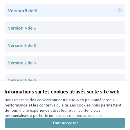
Version 5 de 6
Version 4 de 6
Version 3 de 6
Version 2 de 6
Version 1 de 6
Informations sur les cookies utilisés sur le site web
Nous utilisons des cookies sur notre site Web pour améliorer la
Conditions d'utilisation
performance et les contenus du site. Les cookies nous permettent
Paramètres des cookies
de fournir une expérience utilisateur et un contenu plus
Participez Villeurbanne sur X
Participez Villeurbanne sur Facebook
Participez Villeurbanne sur Instagram
Participez Villeurbanne sur YouTube
personnalisés à partir de nos canaux de médias sociaux.
(Lien externe)
(Lien externe)
(Lien externe)
(Lien externe)
Tout accepter