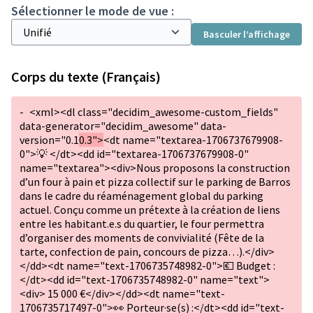
Sélectionner le mode de vue :
Basculer l’affichage
Corps du texte (Français)
-
<xml><dl class="decidim_awesome-custom_fields"
data-generator="decidim_awesome" data-
version="0.1
0.3">
<dt name="textarea-1706737679908-
0">💡 </dt><dd id="textarea-1706737679908-0"
name="textarea"><div>Nous proposons la construction
d’un four à pain et pizza collectif sur le parking de Barros
dans le cadre du réaménagement global du parking
actuel. Conçu comme un prétexte à la création de liens
entre les habitant.e.s du quartier, le four permettra
d’organiser des moments de convivialité (Fête de la
tarte, confection de pain, concours de pizza…).</div>
</dd><dt name="text-1706735748982-0">💶 Budget :
</dt><dd id="text-1706735748982-0" name="text">
<div> 15 000 €</div></dd><dt name="text-
1706735717497-0">👀 Porteur·se(s) :</dt><dd id="text-