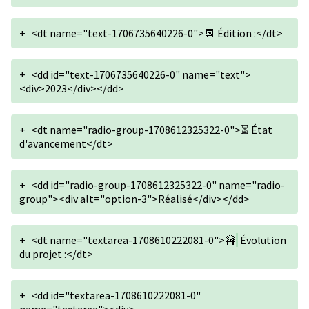
+
<dt name="text-1706735640226-0">📆 Édition :</dt>
+
<dd id="text-1706735640226-0" name="text">
<div>2023</div></dd>
+
<dt name="radio-group-1708612325322-0">⏳ État
d'avancement</dt>
+
<dd id="radio-group-1708612325322-0" name="radio-
group"><div alt="option-3">Réalisé</div></dd>
+
<dt name="textarea-1708610222081-0">🚧
Évolution
du projet :</dt>
+
<dd id="textarea-1708610222081-0"