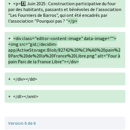
+
<p>4️⃣ Juin 2025 : Construction participative du four
par des habitants, passants et bénévoles de l'association
"Les Fourniers de Barros", qui ont été encadrés par
l’association "Pourquoi pas ? "
</p>
+
<div class="editor-content-image" data-image="">
<img src="gid://decidim-
app/ActiveStorage::Blob/82742%20%C3%A0%20pain%2
0Parc%20de%20la%20France%20Libre.png" alt="Four à
pain Parc de la France Libre"></div>
+
</div></dd>
+
</dl></xml>
Version 6 de 6