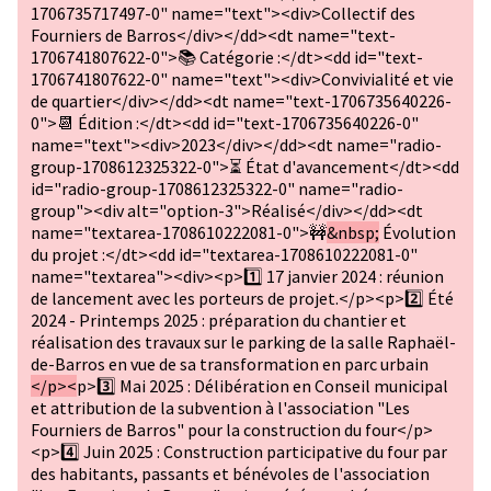
1706735717497-0" name="text"><div>Collectif des
Fourniers de Barros</div></dd><dt name="text-
1706741807622-0">📚 Catégorie :</dt><dd id="text-
1706741807622-0" name="text"><div>Convivialité et vie
de quartier</div></dd><dt name="text-1706735640226-
0">📆 Édition :</dt><dd id="text-1706735640226-0"
name="text"><div>2023</div></dd><dt name="radio-
group-1708612325322-0">⏳ État d'avancement</dt><dd
id="radio-group-1708612325322-0" name="radio-
group"><div alt="option-3">Réalisé</div></dd><dt
name="textarea-1708610222081-0">🚧
&nbsp;
Évolution
du projet :</dt><dd id="textarea-1708610222081-0"
name="textarea"><div><p>1️⃣ 17 janvier 2024 : réunion
de lancement avec les porteurs de projet.</p><p>2️⃣ Été
2024 - Printemps 2025 : préparation du chantier et
réalisation des travaux sur le parking de la salle Raphaël-
de-Barros en vue de sa transformation en parc urbain
</p><
p>3️⃣ Mai 2025 : Délibération en Conseil municipal
et attribution de la subvention à l'association "Les
Fourniers de Barros" pour la construction du four</p>
<p>4️⃣ Juin 2025 : Construction participative du four par
des habitants, passants et bénévoles de l'association