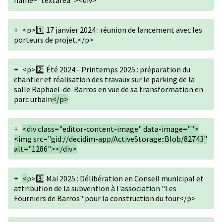
name="textarea"><div>
+
<p>1️⃣ 17 janvier 2024 : réunion de lancement avec les
porteurs de projet.</p>
+
<p>2️⃣ Été 2024 - Printemps 2025 : préparation du
chantier et réalisation des travaux sur le parking de la
salle Raphaël-de-Barros en vue de sa transformation en
parc urbain
</p>
+
<div class="editor-content-image" data-image="">
<img src="gid://decidim-app/ActiveStorage::Blob/82743"
alt="1286"></div>
+
<
p>3️⃣ Mai 2025 : Délibération en Conseil municipal et
attribution de la subvention à l'association "Les
Fourniers de Barros" pour la construction du four</p>