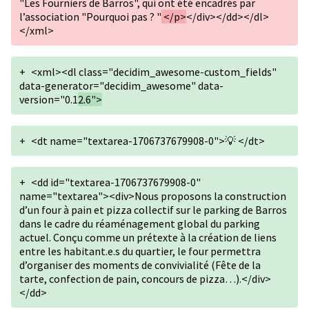
"Les Fourniers de Barros", qui ont été encadrés par
l’association "Pourquoi pas ? "
</p>
</div></dd></dl>
</xml>
+
<xml><dl class="decidim_awesome-custom_fields"
data-generator="decidim_awesome" data-
version="0.1
2.6">
+
<dt name="textarea-1706737679908-0">💡 </dt>
+
<dd id="textarea-1706737679908-0"
name="textarea"><div>Nous proposons la construction
d’un four à pain et pizza collectif sur le parking de Barros
dans le cadre du réaménagement global du parking
actuel. Conçu comme un prétexte à la création de liens
entre les habitant.e.s du quartier, le four permettra
d’organiser des moments de convivialité (Fête de la
tarte, confection de pain, concours de pizza…).</div>
</dd>