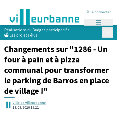
Se connecter
Menu princi
Réalisations du Budget participatif
/
Menu p
🗳️ Les projets élus
Changements sur "1286 - Un
four à pain et à pizza
communal pour transformer
le parking de Barros en place
de village !"
Ville de Villeurbanne
18/03/2026 15:22