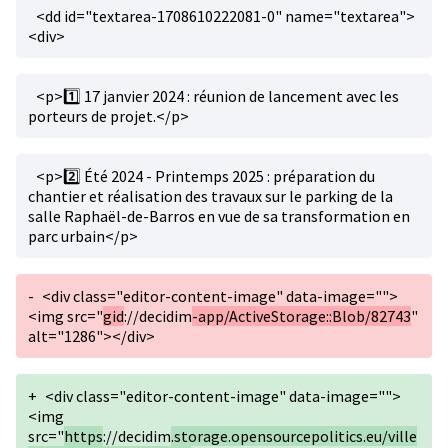
<dd id="textarea-1708610222081-0" name="textarea">
<div>
<p>1️⃣ 17 janvier 2024 : réunion de lancement avec les
porteurs de projet.</p>
<p>2️⃣ Été 2024 - Printemps 2025 : préparation du
chantier et réalisation des travaux sur le parking de la
salle Raphaël-de-Barros en vue de sa transformation en
parc urbain</p>
-
<div class="editor-content-image" data-image="">
<img src="
gid
://decidim
-app/ActiveStorage::Blob/82743
"
alt="1286"></div>
+
<div class="editor-content-image" data-image="">
<img
src="
https
://decidim
.storage.opensourcepolitics.eu/ville