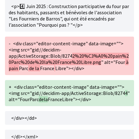
<p>4️⃣ Juin 2025 : Construction participative du four par
des habitants, passants et bénévoles de l'association
"Les Fourniers de Barros", qui ont été encadrés par
l’association "Pourquoi pas ? "</p>
-
<div class="editor-content-image" data-image="">
<img src="gid://decidim-
app/ActiveStorage::Blob/8274
2%20%C3%A0%20pain%2
0Parc%20de%20la%20France%20Libre.png
" alt="Four
à
pain
Parc
de la
France
Libre"></div>
+
<div class="editor-content-image" data-image="">
<img src="gid://decidim-app/ActiveStorage::Blob/8274
4
"
alt="FourParc
dela
FranceLibre"></div>
</div></dd>
</dl></xml>