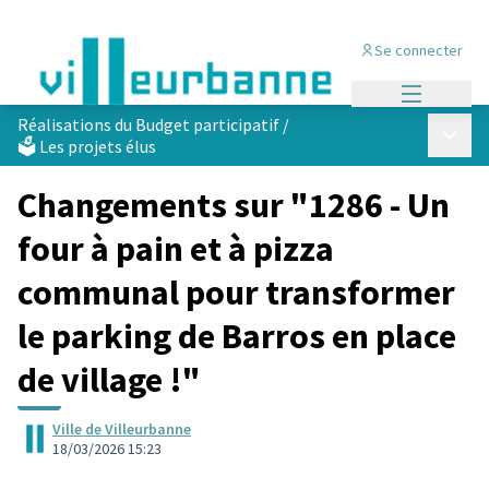
Se connecter
Menu princi
Réalisations du Budget participatif
/
Menu p
🗳️ Les projets élus
Changements sur "1286 - Un
four à pain et à pizza
communal pour transformer
le parking de Barros en place
de village !"
Ville de Villeurbanne
18/03/2026 15:23