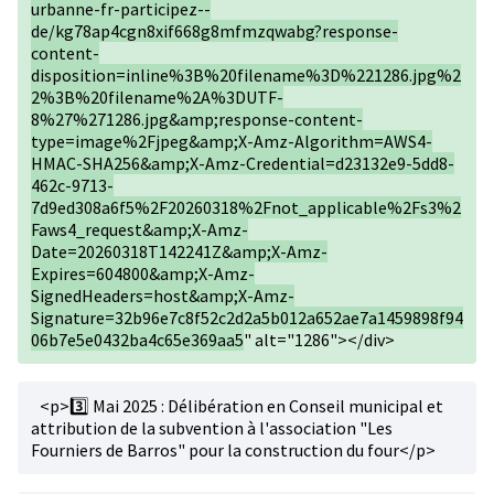
urbanne-fr-participez--
de/kg78ap4cgn8xif668g8mfmzqwabg?response-
content-
disposition=inline%3B%20filename%3D%221286.jpg%2
2%3B%20filename%2A%3DUTF-
8%27%271286.jpg&amp;response-content-
type=image%2Fjpeg&amp;X-Amz-Algorithm=AWS4-
HMAC-SHA256&amp;X-Amz-Credential=d23132e9-5dd8-
462c-9713-
7d9ed308a6f5%2F20260318%2Fnot_applicable%2Fs3%2
Faws4_request&amp;X-Amz-
Date=20260318T142241Z&amp;X-Amz-
Expires=604800&amp;X-Amz-
SignedHeaders=host&amp;X-Amz-
Signature=32b96e7c8f52c2d2a5b012a652ae7a1459898f94
06b7e5e0432ba4c65e369aa5
" alt="1286"></div>
<p>3️⃣ Mai 2025 : Délibération en Conseil municipal et
attribution de la subvention à l'association "Les
Fourniers de Barros" pour la construction du four</p>