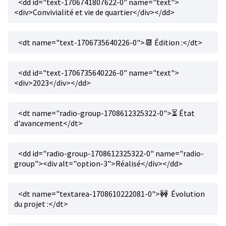
<dd id="text-1706741807622-0" name="text">
<div>Convivialité et vie de quartier</div></dd>
<dt name="text-1706735640226-0">📆 Édition :</dt>
<dd id="text-1706735640226-0" name="text">
<div>2023</div></dd>
<dt name="radio-group-1708612325322-0">⏳ État
d'avancement</dt>
<dd id="radio-group-1708612325322-0" name="radio-
group"><div alt="option-3">Réalisé</div></dd>
<dt name="textarea-1708610222081-0">🚧 Évolution
du projet :</dt>