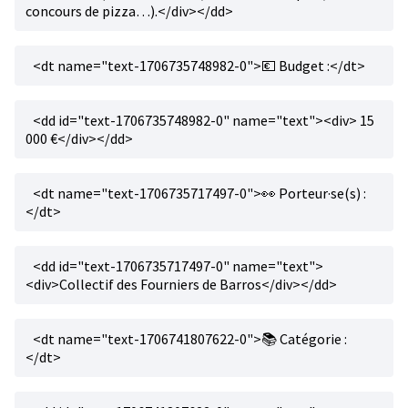
concours de pizza…).</div></dd>
<dt name="text-1706735748982-0">💶 Budget :</dt>
<dd id="text-1706735748982-0" name="text"><div> 15
000 €</div></dd>
<dt name="text-1706735717497-0">👀 Porteur·se(s) :
</dt>
<dd id="text-1706735717497-0" name="text">
<div>Collectif des Fourniers de Barros</div></dd>
<dt name="text-1706741807622-0">📚 Catégorie :
</dt>