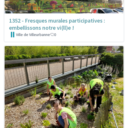
1352 - Fresques murales participatives :
embellissons notre vi(ll)e !
Ville de Villeurbanne
0