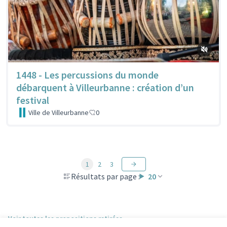
1448 - Les percussions du monde
débarquent à Villeurbanne : création d’un
festival
Ville de Villeurbanne
0
1
2
3
Résultats par page :
20
Voir toutes les propositions retirées