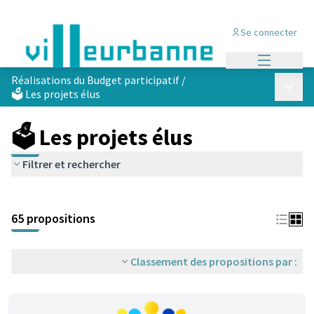
Se connecter
Menu princi
Réalisations du Budget participatif
/
Menu p
🗳️ Les projets élus
🗳️ Les projets élus
Filtrer et rechercher
Passer la carte
Leaflet
|
©
OpenStreetMap
contributors
L'élément suivant est une carte qui présente les éléments de cet
+
65 propositions
−
Classement des propositions par :