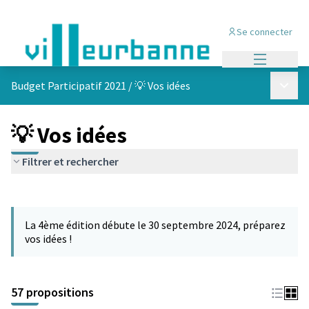
Se connecter
Menu princi
Menu p
Budget Participatif 2021
/
💡 Vos idées
💡 Vos idées
Filtrer et rechercher
Passer la carte
L'élément suivant est une carte qui présente les éléments de cet
La 4ème édition débute le 30 septembre 2024, préparez
vos idées !
57 propositions