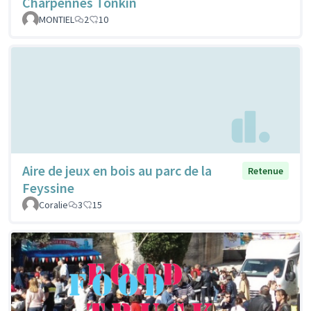
Charpennes Tonkin
MONTIEL
2
10
Aire de jeux en bois au parc de la
Retenue
Feyssine
Coralie
3
15