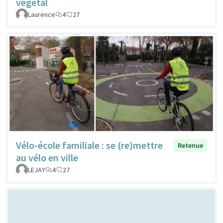
végétal
Laurence
4
27
Vélo-école familiale : se (re)mettre
Retenue
au vélo en ville
LEJAY
4
27