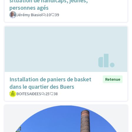
situation de handicaps, jeunes,
personnes agés
Jérémy Biasiol
10
39
Installation de paniers de basket
Retenue
dans le quartier des Buers
BOITESAIDEES
25
38