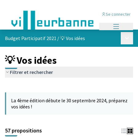
Se connecter
Menu princi
Menu p
Budget Participatif 2021
/
💡 Vos idées
💡 Vos idées
Filtrer et rechercher
Passer la carte
L'élément suivant est une carte qui présente les éléments de cet
La 4ème édition débute le 30 septembre 2024, préparez
vos idées !
57 propositions