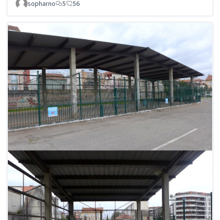
sopharno
5
56