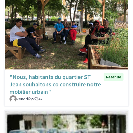
"Nous, habitants du quartier ST
Retenue
Jean souhaitons co construire notre
mobilier urbain"
kendri
5
42