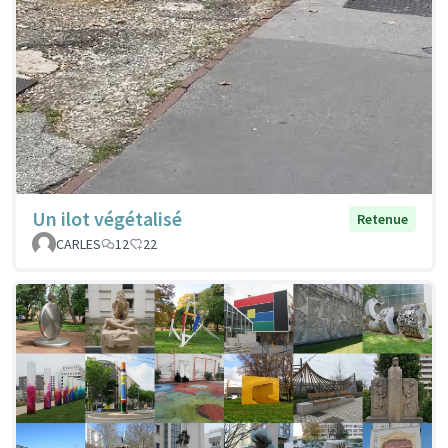
Un ilot végétalisé
Retenue
CARLES
12
22