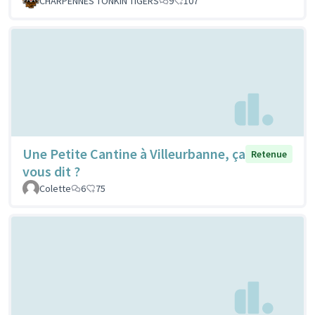
CHARPENNES TONKIN TIGERS
9
107
Une Petite Cantine à Villeurbanne, ça
Retenue
vous dit ?
Colette
6
75