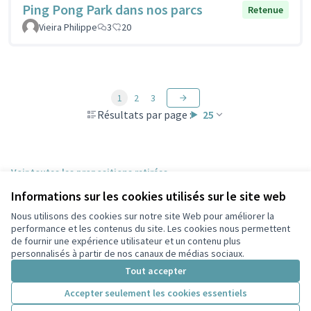
Ping Pong Park dans nos parcs
Retenue
Vieira Philippe
3
20
1
2
3
Résultats par page :
25
Voir toutes les propositions retirées
Informations sur les cookies utilisés sur le site web
Nous utilisons des cookies sur notre site Web pour améliorer la
Conditions d'utilisation
performance et les contenus du site. Les cookies nous permettent
Paramètres des cookies
de fournir une expérience utilisateur et un contenu plus
Participez Villeurbanne sur X
Participez Villeurbanne sur Facebook
Participez Villeurbanne sur Instagram
Participez Villeurbanne sur YouTube
personnalisés à partir de nos canaux de médias sociaux.
(Lien externe)
(Lien externe)
(Lien externe)
(Lien externe)
Tout accepter
Accepter seulement les cookies essentiels
Licence Cre
(Lien extern