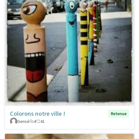
Colorons notre ville !
Retenue
Gensé
4
41