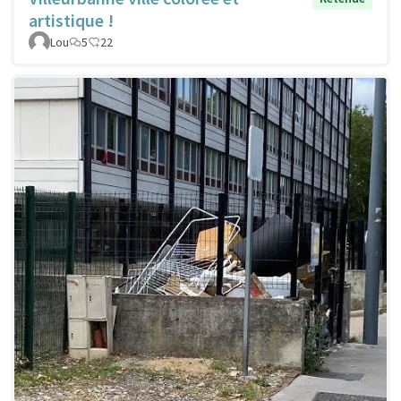
artistique !
Lou
5
22