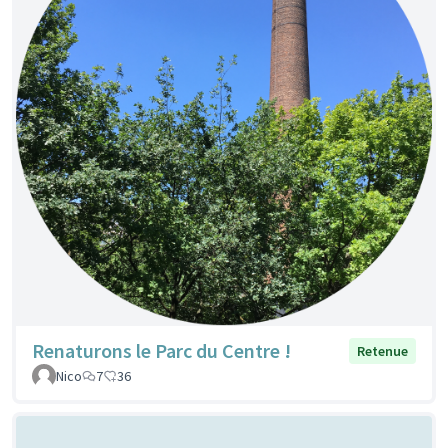
Renaturons le Parc du Centre !
Retenue
Nico
7
36