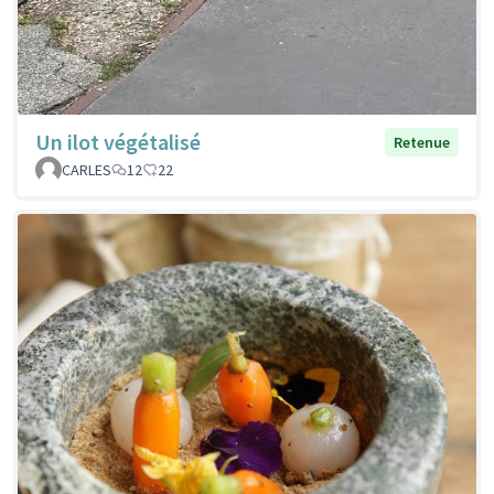
Un ilot végétalisé
Retenue
CARLES
12
22