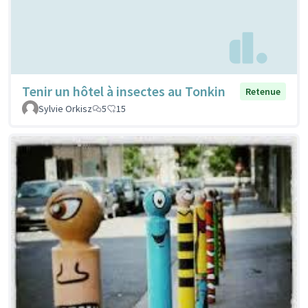
Tenir un hôtel à insectes au Tonkin
Retenue
Sylvie Orkisz
5
15