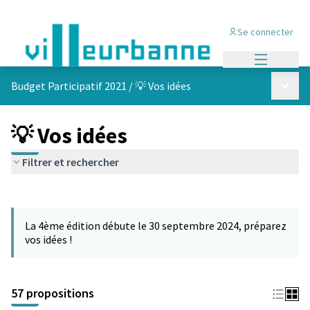
Se connecter
Menu princi
Menu p
Budget Participatif 2021
/
💡 Vos idées
💡 Vos idées
Filtrer et rechercher
Passer la carte
L'élément suivant est une carte qui présente les éléments de cet
La 4ème édition débute le 30 septembre 2024, préparez
vos idées !
57 propositions