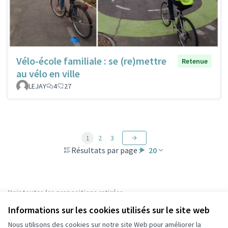
Vélo-école familiale : se (re)mettre
Retenue
au vélo en ville
LEJAY
4
27
1
2
3
Résultats par page :
20
Voir toutes les propositions retirées
Informations sur les cookies utilisés sur le site web
Nous utilisons des cookies sur notre site Web pour améliorer la
Conditions d'utilisation