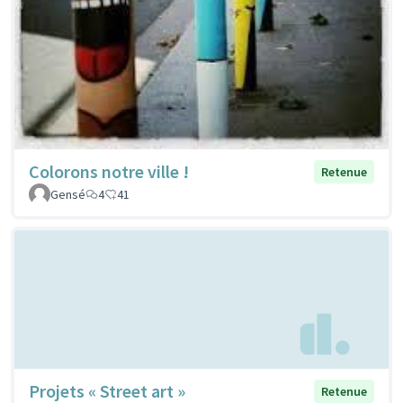
Colorons notre ville !
Retenue
Gensé
4
41
Projets « Street art »
Retenue