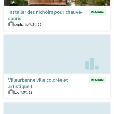
Installer des nichoirs pour chauve-
Retenue
souris
sopharno
5
56
Villeurbanne ville colorée et
Retenue
artistique !
Lou
5
22