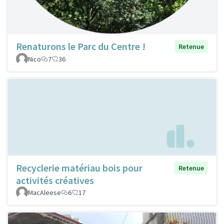
Renaturons le Parc du Centre !
Retenue
Nico
7
36
Recyclerie matériau bois pour
Retenue
activités créatives
MacAleese
6
17