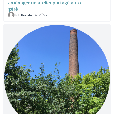
aménager un atelier partagé auto-
géré
Bob Bricoleur
7
47