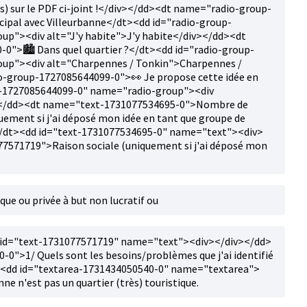
es) sur le PDF ci-joint !</div></dd><dt name="radio-group-
cipal avec Villeurbanne</dt><dd id="radio-group-
p"><div alt="J'y habite">J'y habite</div></dd><dt
">🏙️ Dans quel quartier ?</dt><dd id="radio-group-
up"><div alt="Charpennes / Tonkin">Charpennes /
-group-1727085644099-0">👀 Je propose cette idée en
up-1727085644099-0" name="radio-group"><div
iv></dd><dt name="text-1731077534695-0">Nombre de
uement si j'ai déposé mon idée en tant que groupe de
 :</dt><dd id="text-1731077534695-0" name="text"><div>
571719">Raison sociale (uniquement si j'ai déposé mon
que ou privée à but non lucratif ou
 id="text-1731077571719" name="text"><div></div></dd>
">1/ Quels sont les besoins/problèmes que j'ai identifié
t><dd id="textarea-1731434050540-0" name="textarea">
e n'est pas un quartier (très) touristique.