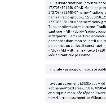
Plus d'informations (croustillant
1727084721448-0">👤 Mon lien prin
1727084721448-0" name="radio-grou
name="radio-group-1727085058120-0
1727085058120-0" name="radio-gro
Tonkin</div></dd><dt name="radio
tant que :</dt><dd id="radio-gro
alt="particulier">particulier</d
personnes dans mon collectif (uniq
personnes ou collectif constitué)
</div></dd><dt name="text-1731077
idée en tant que personne
morale - association, société publi
avec un agrément ESUS):</dt><dd
<dt name="textarea-1731434050540-0
et auxquels mon idée répond ?</d
<div>L'arrondissement de Villeurbann