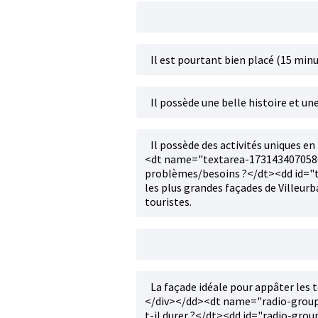
Il est pourtant bien placé (15 minut
Il possède une belle histoire et une
Il possède des activités uniques en
<dt name="textarea-1731434070580"
problèmes/besoins ?</dt><dd id="
les plus grandes façades de Villeurb
touristes.
La façade idéale pour appâter les to
</div></dd><dt name="radio-group
t-il durer ?</dt><dd id="radio-gr