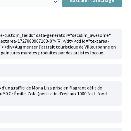
Basculer l’affichage
e-custom_fields" data-generator="decidim_awesome"
textarea-1727083967163-0">💡 </dt><dd id="textarea-
<div>Augmenter l'attrait touristique de Villeurbanne en
 peintures murales produites par des artistes locaux.
d'un graffiti de Mona Lisa prise en flagrant délit de
u 50 Cr Émile-Zola (petit clin d'œil aux 1000 fast-food