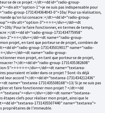
eur·se de ce projet :</dt><dd id="radio-group-
><div alt="option-1">je ne suis pas indispensable pour
="radio-group-1731434364043-0">10a/ Pour sa réalisation,
ande qu'on lui consacre :</dt><dd id="radio-group-
oup"><div alt="option-3">⭐⭐⭐</div></dd><dt
10b/ Pour le faire fonctionner, en termes de temps,
acre :</dt><dd id="radio-group-1731434775958"
tion-2">⭐⭐</div></dd><dt name="radio-group-
mon projet, en tant que porteur·se de projet, combien de
</dt><dd id="radio-group-1731435019017" name="radio-
⭐</div></dd><dt name="radio-group-
ctionner mon projet, en tant que porteur·se de projet,
consacrer ?</dt><dd id="radio-group-1731435382608"
tion-5">⭐⭐⭐⭐⭐</div></dd><dt name="textarea-
s pourraient m'aider dans ce projet ? Sont-ils déjà
onné leur accord ?</dt><dd id="textarea-1731434212436"
<dt name="textarea-1731435508168">13/ Si je ne suis pas
gérer et faire fonctionner mon projet ? </dt><dd
e="textarea"><div></div></dd><dt name="textarea-
 étapes clefs pour réaliser mon projet, ainsi que le
/dt><dd id="textarea-1731435507440" name="textarea">
les propriétaires de l'immeuble.