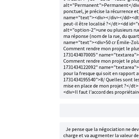
alt="Permanent">Permanent</div>
ponctuel, je précise la récurrence 
name="text"><div></div></dd><dt
peut-il être localisé ?</dt><dd i
alt="option-2">une ou plusieurs r
ma réponse (nom de la rue, du quart
name="text"><div>50 cr Émile-Zo
Comment rendre mon projet le plus 
1731434070005" name="textarea">
Comment rendre mon projet le plus
1731434122092" name="textarea"><di
pour la fresque qui soit en rapport
1731434195540">8/ Quelles sont les d
mise en place de mon projet ?</d
<div>Il faut l'accord des propriétai
Je pense que la négociation ne devra
charge et va augmenter la valeur d