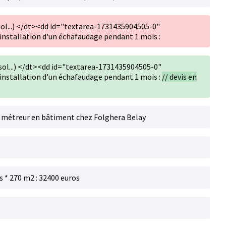
sol...) </dt><dd id="textarea-1731435904505-0"
nstallation d'un échafaudage pendant 1 mois :
sol...) </dt><dd id="textarea-1731435904505-0"
nstallation d'un échafaudage pendant 1 mois :
// devis en
st métreur en bâtiment chez Folghera Belay
os * 270 m2 : 32400 euros