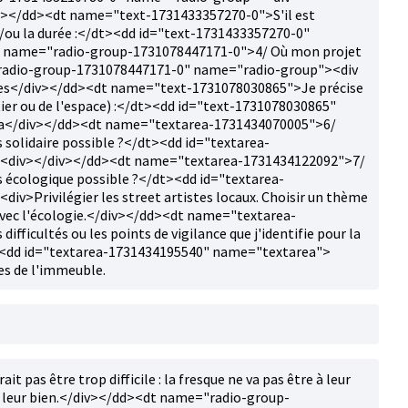
</dd><dt name="text-1731433357270-0">S'il est
et/ou la durée :</dt><dd id="text-1731433357270-0"
 name="radio-group-1731078447171-0">4/ Où mon projet
d="radio-group-1731078447171-0" name="radio-group"><div
ues</div></dd><dt name="text-1731078030865">Je précise
ier ou de l'espace) :</dt><dd id="text-1731078030865"
la</div></dd><dt name="textarea-1731434070005">6/
solidaire possible ?</dt><dd id="textarea-
<div></div></dd><dt name="textarea-1731434122092">7/
 écologique possible ?</dt><dd id="textarea-
v>Privilégier les street artistes locaux. Choisir un thème
 avec l'écologie.</div></dd><dt name="textarea-
ifficultés ou les points de vigilance que j'identifie pour la
t><dd id="textarea-1731434195540" name="textarea">
res de l'immeuble.
it pas être trop difficile : la fresque ne va pas être à leur
e leur bien.</div></dd><dt name="radio-group-