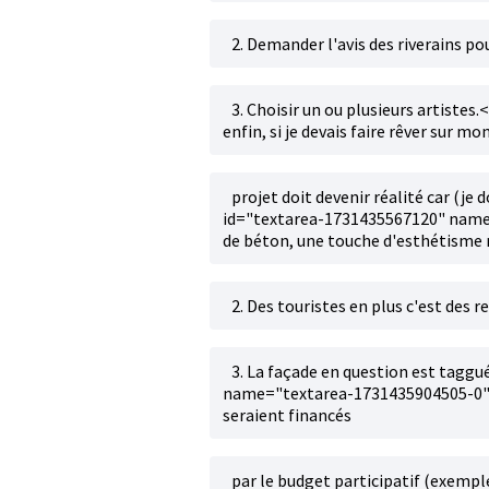
2. Demander l'avis des riverains po
3. Choisir un ou plusieurs artist
enfin, si je devais faire rêver sur mo
projet doit devenir réalité car (je
id="textarea-1731435567120" name=
de béton, une touche d'esthétisme r
2. Des touristes en plus c'est des
3. La façade en question est taggu
name="textarea-1731435904505-0">Je
seraient financés
par le budget participatif (exemple