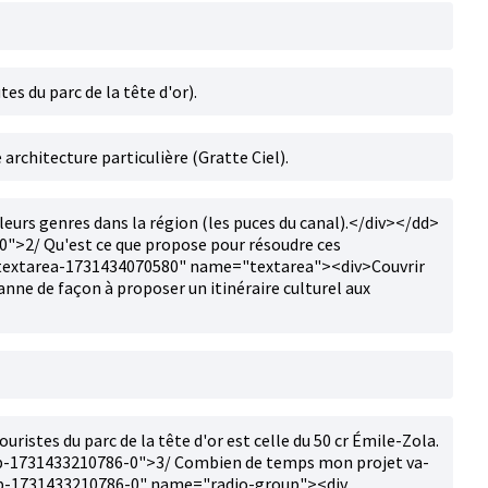
es du parc de la tête d'or).
 architecture particulière (Gratte Ciel).
 leurs genres dans la région (les puces du canal).</div></dd>
>2/ Qu'est ce que propose pour résoudre ces
textarea-1731434070580" name="textarea"><div>Couvrir
anne de façon à proposer un itinéraire culturel aux
uristes du parc de la tête d'or est celle du 50 cr Émile-Zola.
-1731433210786-0">3/ Combien de temps mon projet va-
oup-1731433210786-0" name="radio-group"><div