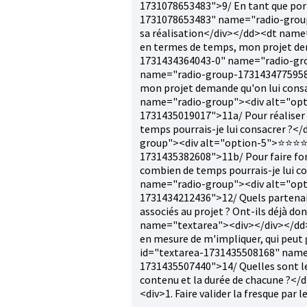
1731078653483">9/ En tant que port
1731078653483" name="radio-group"
sa réalisation</div></dd><dt name
en termes de temps, mon projet dem
1731434364043-0" name="radio-gr
name="radio-group-1731434775958">
mon projet demande qu'on lui cons
name="radio-group"><div alt="op
1731435019017">11a/ Pour réaliser 
temps pourrais-je lui consacrer ?
group"><div alt="option-5">⭐⭐⭐⭐
1731435382608">11b/ Pour faire fon
combien de temps pourrais-je lui 
name="radio-group"><div alt="op
1731434212436">12/ Quels partenaire
associés au projet ? Ont-ils déjà d
name="textarea"><div></div></dd>
en mesure de m'impliquer, qui peut 
id="textarea-1731435508168" nam
1731435507440">14/ Quelles sont les
contenu et la durée de chacune ?<
<div>1. Faire valider la fresque par 