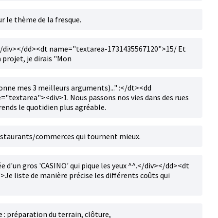
ur le thème de la fresque.
es.</div></dd><dt name="textarea-1731435567120">15/ Et
n projet, je dirais "Mon
 donne mes 3 meilleurs arguments)..." :</dt><dd
"textarea"><div>1. Nous passons nos vies dans des rues
ends le quotidien plus agréable.
 restaurants/commerces qui tournent mieux.
ée d'un gros 'CASINO' qui pique les yeux ^^.</div></dd><dt
 liste de manière précise les différents coûts qui
 : préparation du terrain, clôture,