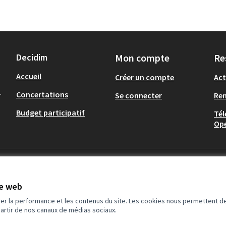
Decidim
Mon compte
Re
Accueil
Créer un compte
Act
.
Concertations
Se connecter
Re
Budget participatif
Tél
Op
te web
rer la performance et les contenus du site. Les cookies nous permettent de
partir de nos canaux de médias sociaux.