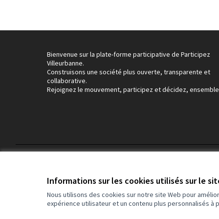
Bienvenue sur la plate-forme participative de Participez
Villeurbanne.
Construisons une société plus ouverte, transparente et
collaborative.
Rejoignez le mouvement, participez et décidez, ensemble
Conditions d'utilisation
Paramètres des cookies
Informations sur les cookies utilisés sur le si
Nous utilisons des cookies sur notre site Web pour amélio
expérience utilisateur et un contenu plus personnalisés à 
(Lien externe)
Site réalisé grâce au
logiciel libre Decidim
.