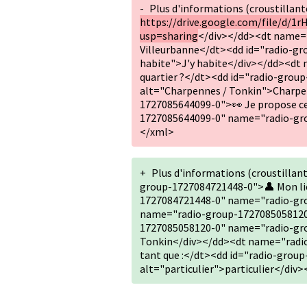
-
Plus d'informations (croustillante
https://drive.google.com/file/d
usp=sharing
</div></dd><dt name="
Villeurbanne</dt><dd id="radio-gr
habite">J'y habite</div></dd><dt
quartier ?</dt><dd id="radio-gro
alt="Charpennes / Tonkin">Charpe
1727085644099-0">👀 Je propose cet
1727085644099-0" name="radio-grou
</xml>
+
Plus d'informations (croustillant
group-1727084721448-0">👤 Mon lie
1727084721448-0" name="radio-grou
name="radio-group-1727085058120-0
1727085058120-0" name="radio-gro
Tonkin</div></dd><dt name="radio
tant que :</dt><dd id="radio-gro
alt="particulier">particulier</div