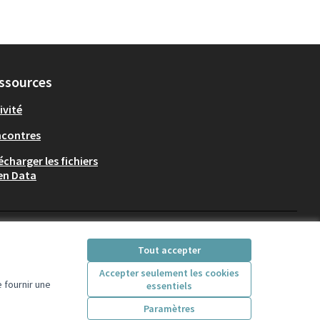
ssources
ivité
ncontres
écharger les fichiers
en Data
Participez Villeurbanne sur X
Participez Villeurbanne sur Fac
Participez Villeurbanne su
Participez Villeurban
Tout accepter
(Lien externe)
(Lien externe)
(Lien externe)
(Lien externe)
Accepter seulement les cookies
 fournir une
essentiels
Licence Creative Comm
(Lien externe)
Paramètres