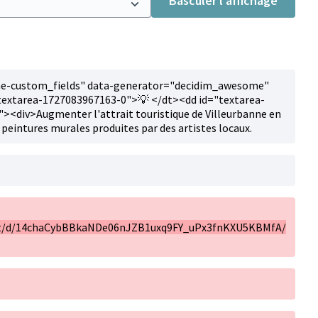
Basculer l’affichage
e-custom_fields" data-generator="decidim_awesome"
textarea-1727083967163-0">💡 </dt><dd id="textarea-
<div>Augmenter l'attrait touristique de Villeurbanne en
 peintures murales produites par des artistes locaux.
nt/d/14chaCybBBkaNDe06nJZB1uxq9FY_uPx3fnKXU5KBMfA/