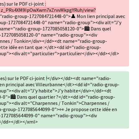
s) sur le PDF ci-joint
:
/1rHz_PRs4XM9IpOwXwm7xZrvvMkpgYRuh/view?
radio-group-1727084721448-0">👤 Mon lien principal avec
oup-1727084721448-0" name="radio-group"><div alt="J'y
 name="radio-group-1727085058120-0">🏙️ Dans quel
up-1727085058120-0" name="radio-group"><div
nnes / Tonkin</div></dd><dt name="radio-group-
te idée en tant que :</dt><dd id="radio-group-
p"><div alt="particulier">particulier</div></dd></dl>
es) sur le PDF ci-joint
!
</div></dd><dt name="radio-
n principal avec Villeurbanne</dt><dd id="radio-group-
p"><div alt="J'y habite">J'y habite</div></dd><dt
">🏙️ Dans quel quartier ?</dt><dd id="radio-group-
up"><div alt="Charpennes / Tonkin">Charpennes /
-group-1727085644099-0">👀 Je propose cette idée en
up-1727085644099-0" name="radio-group"><div
></dd></dl></xml>