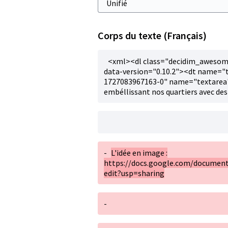
Corps du texte (Français)
<xml><dl class="decidim_awesom
data-version="0.10.2"><dt name="
1727083967163-0" name="textarea">
embéllissant nos quartiers avec des
-
L'idée en image :
https://docs.google.com/docume
edit?usp=sharing
-