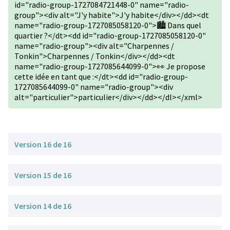
id="radio-group-1727084721448-0" name="radio-
group"><div alt="J'y habite">J'y habite</div></dd><dt
name="radio-group-1727085058120-0">🏙️ Dans quel
quartier ?</dt><dd id="radio-group-1727085058120-0"
name="radio-group"><div alt="Charpennes /
Tonkin">Charpennes / Tonkin</div></dd><dt
name="radio-group-1727085644099-0">👀 Je propose
cette idée en tant que :</dt><dd id="radio-group-
1727085644099-0" name="radio-group"><div
alt="particulier">particulier</div></dd></dl></xml>
Version 16 de 16
Version 15 de 16
Version 14 de 16