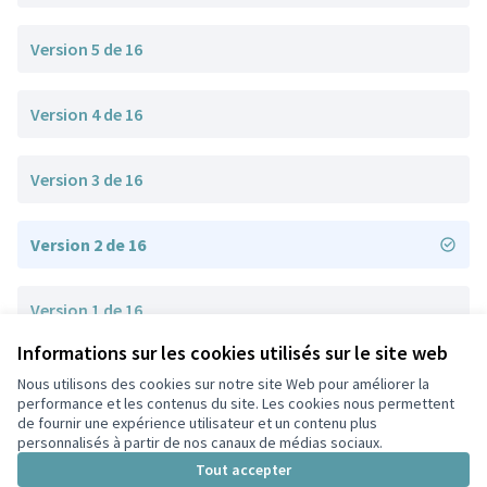
Version 5 de 16
Version 4 de 16
Version 3 de 16
Version 2 de 16
Version 1 de 16
Informations sur les cookies utilisés sur le site web
Nous utilisons des cookies sur notre site Web pour améliorer la
Conditions d'utilisation
performance et les contenus du site. Les cookies nous permettent
Paramètres des cookies
de fournir une expérience utilisateur et un contenu plus
Participez Villeurbanne sur X
Participez Villeurbanne sur Facebook
Participez Villeurbanne sur Instagram
Participez Villeurbanne sur YouTube
personnalisés à partir de nos canaux de médias sociaux.
(Lien externe)
(Lien externe)
(Lien externe)
(Lien externe)
Tout accepter