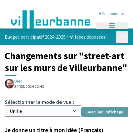
Se connecter
Menu princi
Menu p
Budget participatif 2024-2025
/
💡 Idées déposées !
Changements sur "street-art
sur les murs de Villeurbanne"
Diet
30/09/2024 12:43
Sélectionner le mode de vue :
Basculer l’affichage
Je donne un titre à mon idée (Français)