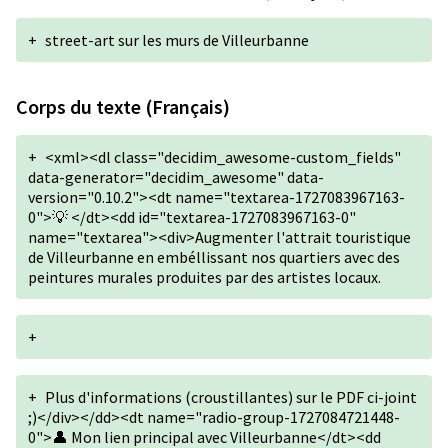
+
street-art sur les murs de Villeurbanne
Corps du texte (Français)
+
<xml><dl class="decidim_awesome-custom_fields"
data-generator="decidim_awesome" data-
version="0.10.2"><dt name="textarea-1727083967163-
0">💡 </dt><dd id="textarea-1727083967163-0"
name="textarea"><div>Augmenter l'attrait touristique
de Villeurbanne en embéllissant nos quartiers avec des
peintures murales produites par des artistes locaux.
+
+
Plus d'informations (croustillantes) sur le PDF ci-joint
;)</div></dd><dt name="radio-group-1727084721448-
0">👤 Mon lien principal avec Villeurbanne</dt><dd