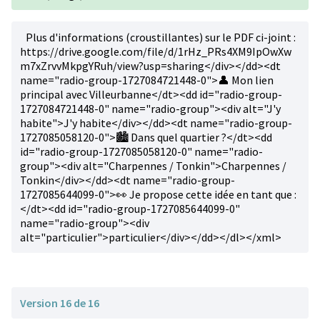
Plus d'informations (croustillantes) sur le PDF ci-joint :
https://drive.google.com/file/d/1rHz_PRs4XM9IpOwXw
m7xZrvvMkpgYRuh/view?usp=sharing</div></dd><dt
name="radio-group-1727084721448-0">👤 Mon lien
principal avec Villeurbanne</dt><dd id="radio-group-
1727084721448-0" name="radio-group"><div alt="J'y
habite">J'y habite</div></dd><dt name="radio-group-
1727085058120-0">🏙️ Dans quel quartier ?</dt><dd
id="radio-group-1727085058120-0" name="radio-
group"><div alt="Charpennes / Tonkin">Charpennes /
Tonkin</div></dd><dt name="radio-group-
1727085644099-0">👀 Je propose cette idée en tant que :
</dt><dd id="radio-group-1727085644099-0"
name="radio-group"><div
alt="particulier">particulier</div></dd></dl></xml>
Version 16 de 16