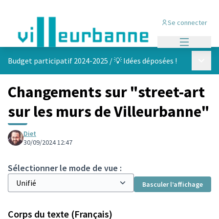
Se connecter
Menu princi
Menu p
Budget participatif 2024-2025
/
💡 Idées déposées !
Changements sur "street-art
sur les murs de Villeurbanne"
Diet
30/09/2024 12:47
Sélectionner le mode de vue :
Basculer l’affichage
Corps du texte (Français)