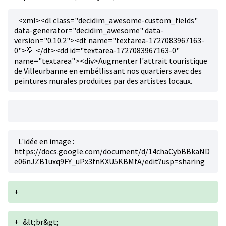
<xml><dl class="decidim_awesome-custom_fields"
data-generator="decidim_awesome" data-
version="0.10.2"><dt name="textarea-1727083967163-
0">💡 </dt><dd id="textarea-1727083967163-0"
name="textarea"><div>Augmenter l'attrait touristique
de Villeurbanne en embéllissant nos quartiers avec des
peintures murales produites par des artistes locaux.
L'idée en image :
https://docs.google.com/document/d/14chaCybBBkaND
e06nJZB1uxq9FY_uPx3fnKXU5KBMfA/edit?usp=sharing
+
+
&lt;br&gt;