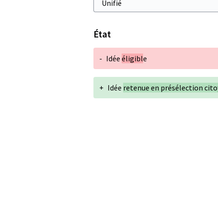
État
-
Idée
éligibl
e
+
Idée
retenue en présélection cit