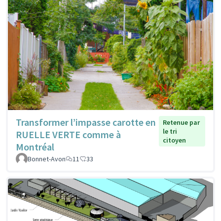
Transformer l’impasse carotte en
Retenue par
le tri
RUELLE VERTE comme à
citoyen
Montréal
Bonnet-Avon
11
33