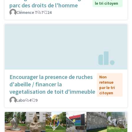
le tri citoyen
parc des droits de l'homme
Clémence T
7
24
Encourager la presence de ruches
Non
retenue
d'abeille / financer la
par le tri
vegetalisation de toit d'immeuble
citoyen
Labo
4
9