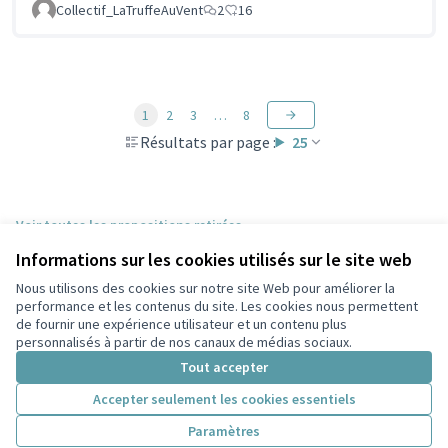
Collectif_LaTruffeAuVent
2
16
1
2
3
…
8
Résultats par page :
25
Voir toutes les propositions retirées
Informations sur les cookies utilisés sur le site web
Nous utilisons des cookies sur notre site Web pour améliorer la
Conditions d'utilisation
performance et les contenus du site. Les cookies nous permettent
Paramètres des cookies
de fournir une expérience utilisateur et un contenu plus
Participez Villeurbanne sur X
Participez Villeurbanne sur Facebook
Participez Villeurbanne sur Instagram
Participez Villeurbanne sur YouTube
personnalisés à partir de nos canaux de médias sociaux.
(Lien externe)
(Lien externe)
(Lien externe)
(Lien externe)
Tout accepter
Accepter seulement les cookies essentiels
Licence Cre
(Lien extern
Paramètres
(Lien externe)
Site réalisé grâce au
logiciel libre Decidim
.