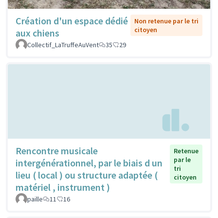
Création d'un espace dédié
Non retenue par le tri
citoyen
aux chiens
Collectif_LaTruffeAuVent
35
29
Rencontre musicale
Retenue
par le
intergénérationnel, par le biais d un
tri
lieu ( local ) ou structure adaptée (
citoyen
matériel , instrument )
paille
11
16