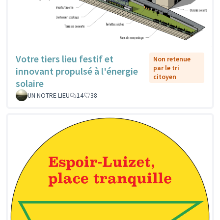
Votre tiers lieu festif et
Non retenue
par le tri
innovant propulsé à l'énergie
citoyen
solaire
UN NOTRE LIEU
14
38