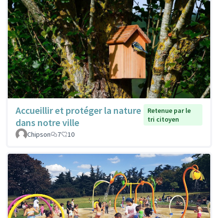
Accueillir et protéger la nature
Retenue par le
tri citoyen
dans notre ville
Chipson
7
10