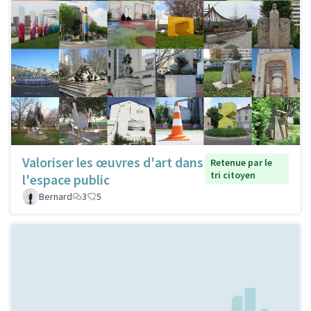
Valoriser les œuvres d'art dans
Retenue par le
tri citoyen
l'espace public
Bernard
3
5