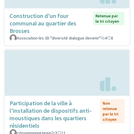
Construction d'un four
Retenue par
le tri citoyen
communal au quartier des
Brosses
Association les 3D "diversité dialogue devenir"
4
8
Participation de la ville à
Non
retenue
l'installation de dispositifs anti-
par le tri
moustiques dans les quartiers
citoyen
résidentiels
citoyenneengagee
3
11