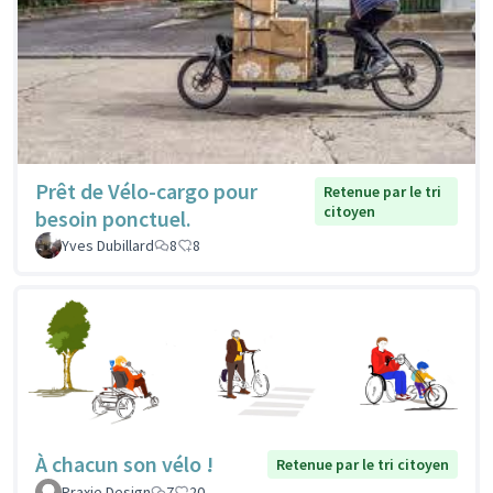
Prêt de Vélo-cargo pour
Retenue par le tri
citoyen
besoin ponctuel.
Yves Dubillard
8
8
À chacun son vélo !
Retenue par le tri citoyen
Praxie Design
7
20