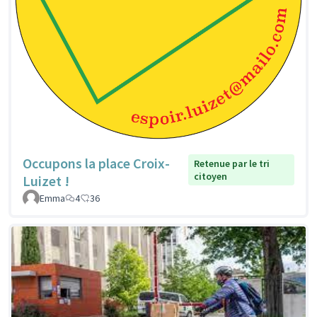
Occupons la place Croix-
Retenue par le tri
citoyen
Luizet !
Emma
4
36