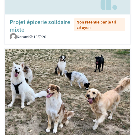
Projet épicerie solidaire
Non retenue par le tri
citoyen
mixte
Karami
13
20