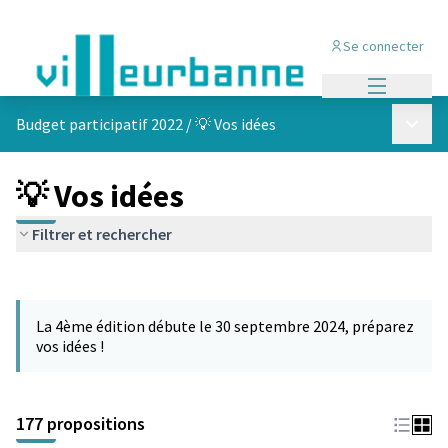
Se connecter
Menu princi
Menu p
Budget participatif 2022
/
💡 Vos idées
💡 Vos idées
Filtrer et rechercher
Passer la carte
Leaflet
|
©
OpenStreetMap
contributors
L'élément suivant est une carte qui présente les éléments de cet
+
La 4ème édition débute le 30 septembre 2024, préparez
−
vos idées !
177 propositions