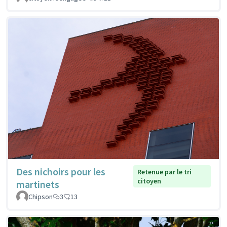
Des nichoirs pour les
Retenue par le tri
citoyen
martinets
Chipson
3
13