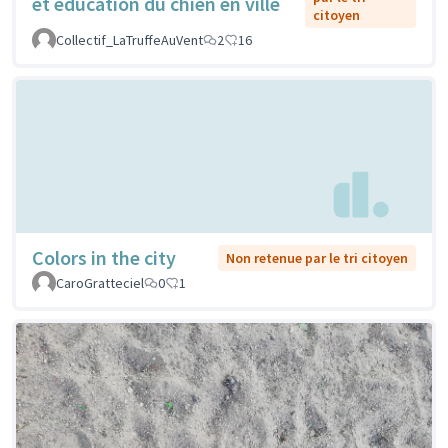
et éducation du chien en ville
citoyen
Collectif_LaTruffeAuVent
2
16
Colors in the city
Non retenue par le tri citoyen
CaroGratteciel
0
1