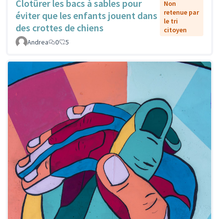
Clotûrer les bacs à sables pour
Non
retenue par
éviter que les enfants jouent dans
le tri
des crottes de chiens
citoyen
Andrea
0
5