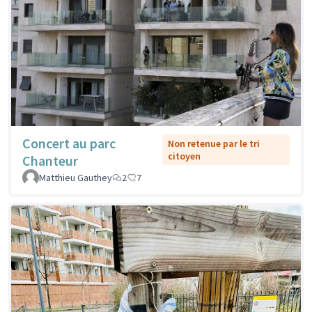
Concert au parc
Non retenue par le tri
citoyen
Chanteur
Matthieu Gauthey
2
7