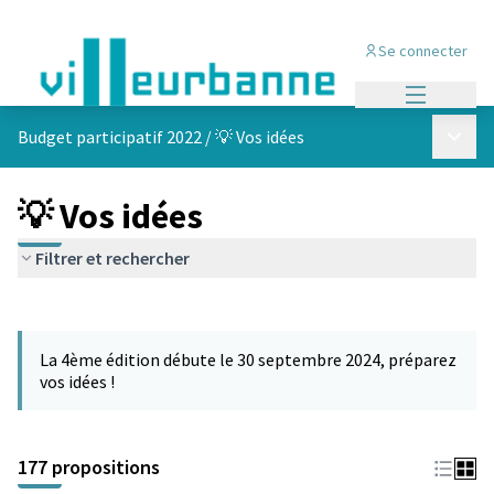
Se connecter
Menu princi
Menu p
Budget participatif 2022
/
💡 Vos idées
💡 Vos idées
Filtrer et rechercher
Passer la carte
Leaflet
|
©
OpenStreetMap
contributors
L'élément suivant est une carte qui présente les éléments de cet
+
La 4ème édition débute le 30 septembre 2024, préparez
−
vos idées !
177 propositions