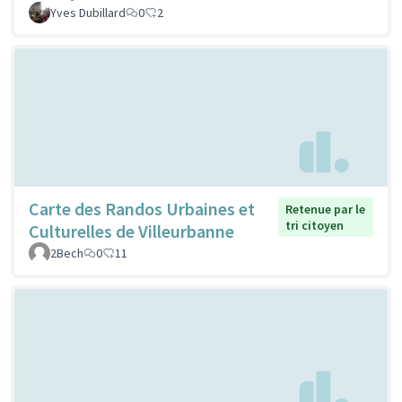
Yves Dubillard
0
2
Carte des Randos Urbaines et
Retenue par le
tri citoyen
Culturelles de Villeurbanne
2Bech
0
11