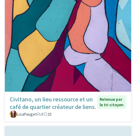
Civitano, un lieu ressource et un
Retenue par
le tri citoyen
café de quartier créateur de liens.
LisaPauget
3
25