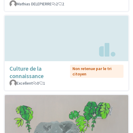
Mathias DELEPIERRE
2
2
Culture de la
Non retenue par le tri
citoyen
connaissance
Excellent
0
1