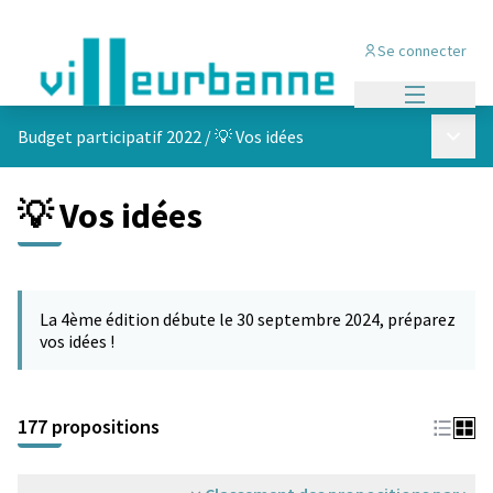
Se connecter
Menu princi
Menu p
Budget participatif 2022
/
💡 Vos idées
💡 Vos idées
Passer la carte
Leaflet
|
©
OpenStreetMap
contributors
L'élément suivant est une carte qui présente les éléments de cet
+
La 4ème édition débute le 30 septembre 2024, préparez
−
vos idées !
177 propositions