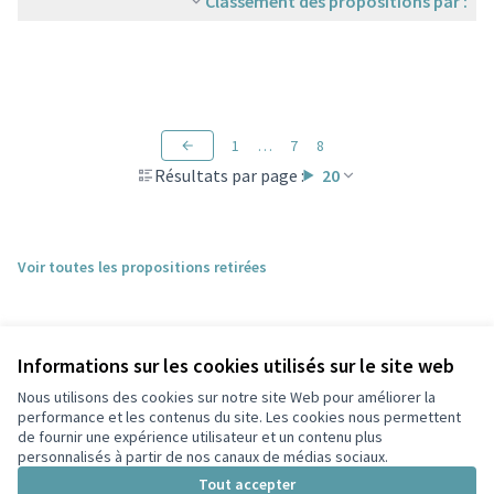
Classement des propositions par :
1
…
7
8
Résultats par page :
20
Voir toutes les propositions retirées
Informations sur les cookies utilisés sur le site web
Nous utilisons des cookies sur notre site Web pour améliorer la
performance et les contenus du site. Les cookies nous permettent
de fournir une expérience utilisateur et un contenu plus
personnalisés à partir de nos canaux de médias sociaux.
Conditions d'utilisation
Paramètres des cookies
Tout accepter