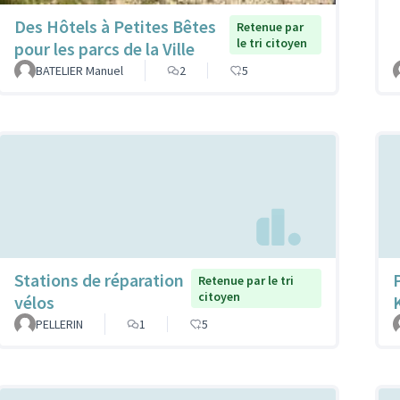
Des Hôtels à Petites Bêtes
Retenue par
le tri citoyen
pour les parcs de la Ville
BATELIER Manuel
2
5
Stations de réparation
Retenue par le tri
citoyen
vélos
PELLERIN
1
5