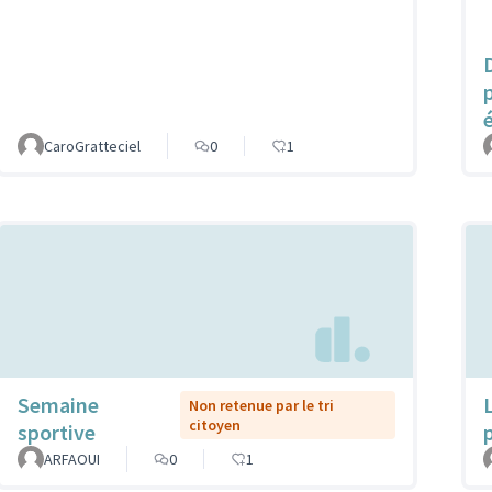
CaroGratteciel
0
1
Semaine
Non retenue par le tri
citoyen
sportive
ARFAOUI
0
1