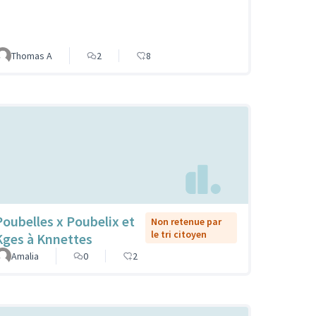
Thomas A
2
8
Poubelles x Poubelix et
Non retenue par
le tri citoyen
Kges à Knnettes
Amalia
0
2