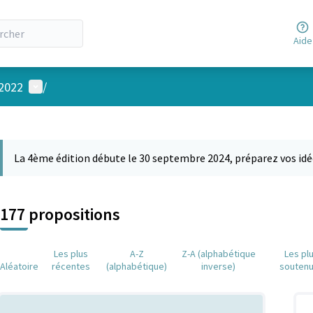
Aide
Menu utilisateur
 2022
/
 la carte
 suivant est une carte qui présente les éléments de cette page comm
La 4ème édition débute le 30 septembre 2024, préparez vos idé
177 propositions
Les plus
A-Z
Z-A (alphabétique
Les pl
Aléatoire
récentes
(alphabétique)
inverse)
souten