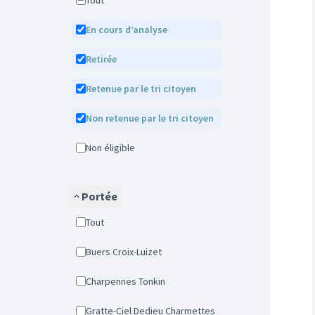
Tout
En cours d’analyse
Retirée
Retenue par le tri citoyen
Non retenue par le tri citoyen
Non éligible
Portée
Tout
Buers Croix-Luizet
Charpennes Tonkin
Gratte-Ciel Dedieu Charmettes