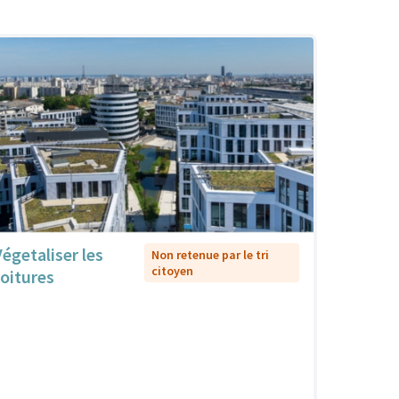
Végetaliser les
Non retenue par le tri
citoyen
toitures