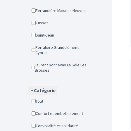
Ferrandière Maisons Neuves
Cusset
Saint-Jean
Perralière Grandclément
Cyprian
Laurent Bonnevay La Soie Les
Brosses
Catégorie
Tout
Confort et embellissement
Convivialité et solidarité