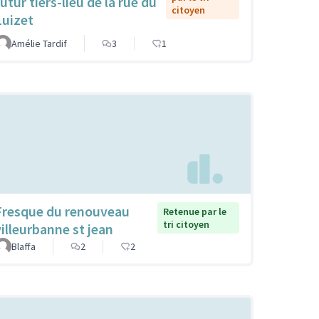
utur tiers-lieu de la rue du
citoyen
Luizet
Amélie Tardif
3
1
Fresque du renouveau
Retenue par le
tri citoyen
villeurbanne st jean
Blaffa
2
2