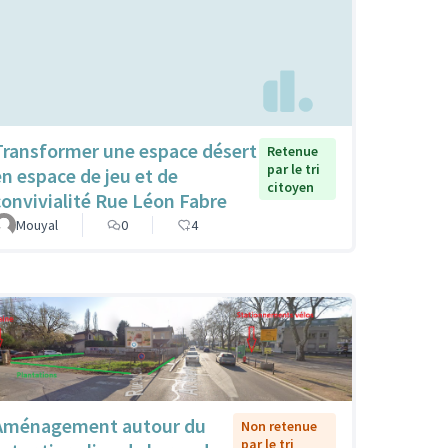
Transformer une espace désert
Retenue
par le tri
en espace de jeu et de
citoyen
convivialité Rue Léon Fabre
Mouyal
0
4
Aménagement autour du
Non retenue
par le tri