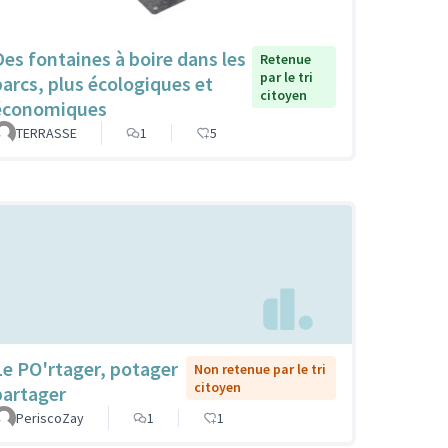
Des fontaines à boire dans les
Retenue
par le tri
parcs, plus écologiques et
citoyen
économiques
TERRASSE
1
5
Le PO'rtager, potager
Non retenue par le tri
citoyen
partager
PeriscoZay
1
1