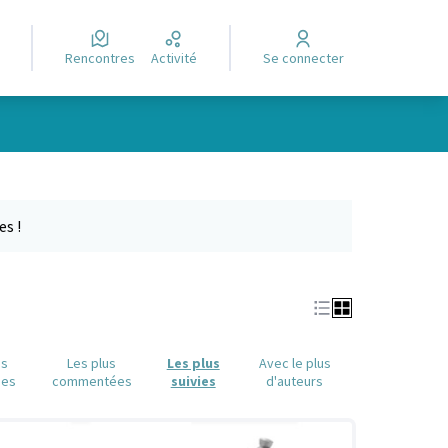
Rencontres
Activité
Se connecter
Leaflet
|
©
OpenStreetMap
contributors
e des points de carte. L'élément peut être utilisé avec un lecteur
es !
us
Les plus
Les plus
Avec le plus
ues
commentées
suivies
d'auteurs