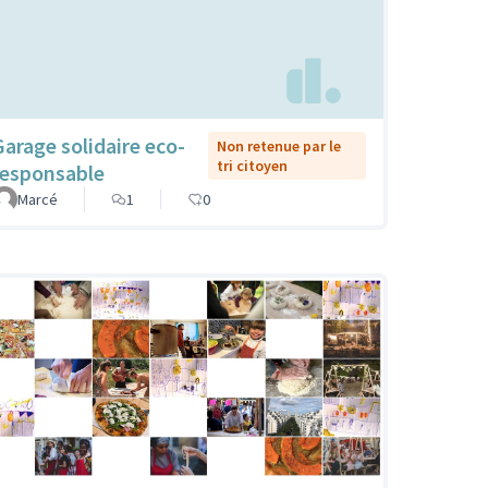
Garage solidaire eco-
Non retenue par le
tri citoyen
responsable
Marcé
1
0