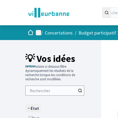
Accueil
Menu principal
/
Concertations
/
Budget participatif
Passer
L'élément
+
−
💡 Vos idées
Le formulaire ci-dessous filtre
dynamiquement les résultats de la
recherche lorsque les conditions de
recherche sont modifiées.
État