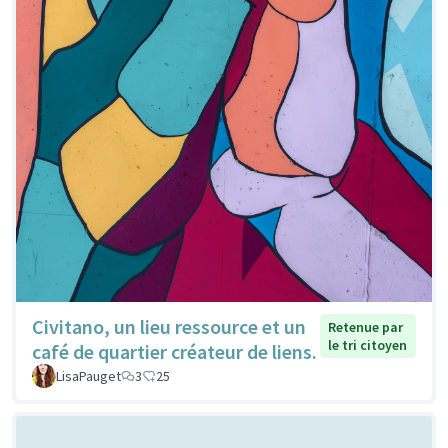
Civitano, un lieu ressource et un
Retenue par
le tri citoyen
café de quartier créateur de liens.
LisaPauget
3
25