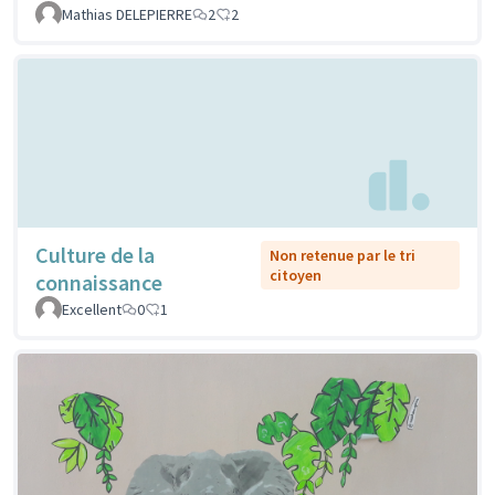
Mathias DELEPIERRE
2
2
Culture de la
Non retenue par le tri
citoyen
connaissance
Excellent
0
1