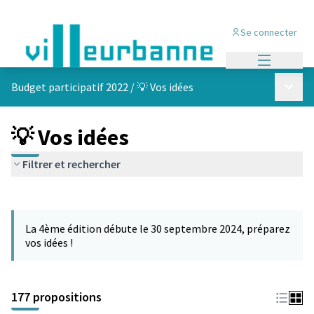
Se connecter
Menu princi
Menu p
Budget participatif 2022
/
💡 Vos idées
💡 Vos idées
Filtrer et rechercher
Passer la carte
Leaflet
|
©
OpenStreetMap
contributors
L'élément suivant est une carte qui présente les éléments de cet
+
La 4ème édition débute le 30 septembre 2024, préparez
−
vos idées !
177 propositions