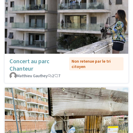
Concert au parc
Non retenue par le tri
citoyen
Chanteur
Matthieu Gauthey
2
7