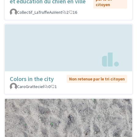
et éducation du chien en ville
citoyen
Collectif_LaTruffeAuVent
2
16
Colors in the city
Non retenue par le tri citoyen
CaroGratteciel
0
1