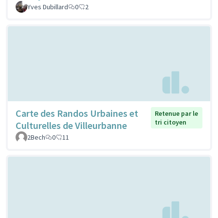
Yves Dubillard
0
2
Carte des Randos Urbaines et
Retenue par le
tri citoyen
Culturelles de Villeurbanne
2Bech
0
11