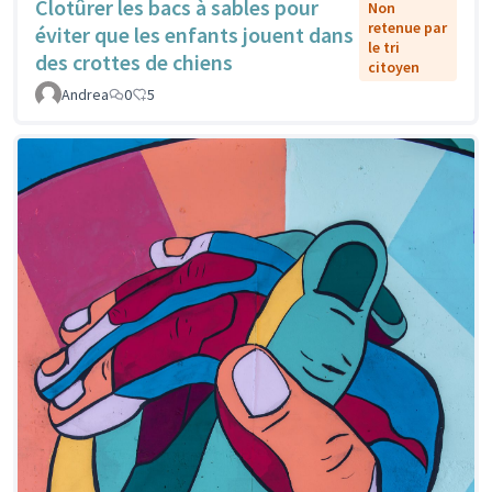
Clotûrer les bacs à sables pour
Non
retenue par
éviter que les enfants jouent dans
le tri
des crottes de chiens
citoyen
Andrea
0
5