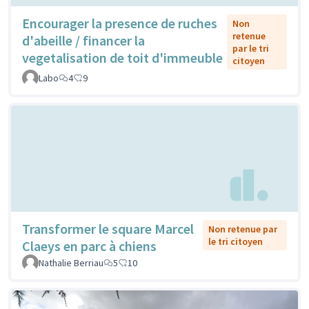
Encourager la presence de ruches
Non
retenue
d'abeille / financer la
par le tri
vegetalisation de toit d'immeuble
citoyen
Labo
4
9
Transformer le square Marcel
Non retenue par
le tri citoyen
Claeys en parc à chiens
Nathalie Berriau
5
10