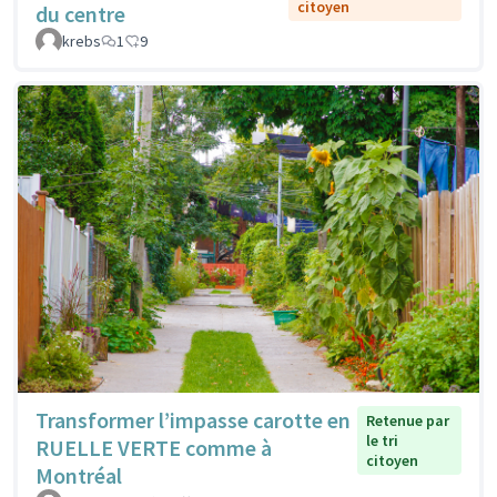
citoyen
du centre
krebs
1
9
Transformer l’impasse carotte en
Retenue par
le tri
RUELLE VERTE comme à
citoyen
Montréal