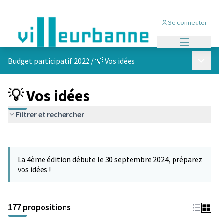
Se connecter
Menu princi
Menu p
Budget participatif 2022
/
💡 Vos idées
💡 Vos idées
Filtrer et rechercher
Passer la carte
Leaflet
|
©
OpenStreetMap
contributors
L'élément suivant est une carte qui présente les éléments de cet
+
La 4ème édition débute le 30 septembre 2024, préparez
−
vos idées !
177 propositions