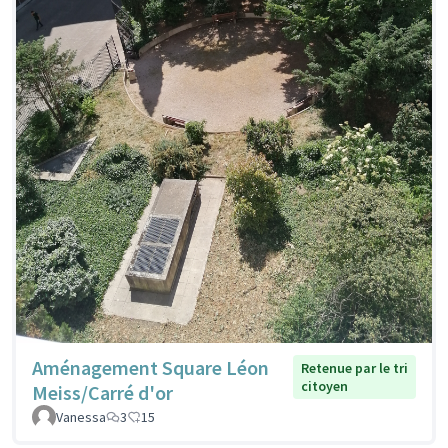
Aménagement Square Léon
Retenue par le tri
citoyen
Meiss/Carré d'or
Vanessa
3
15