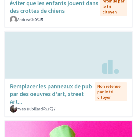
retenue par
éviter que les enfants jouent dans
le tri
des crottes de chiens
citoyen
Andrea
0
5
Remplacer les panneaux de pub
Non retenue
par le tri
par des oeuvres d'art, street
citoyen
Art...
Yves Dubillard
3
7