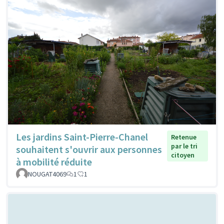
Les jardins Saint-Pierre-Chanel
Retenue
par le tri
souhaitent s'ouvrir aux personnes
citoyen
à mobilité réduite
NOUGAT4069
1
1