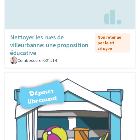
Nettoyer les rues de
Non retenue
par le tri
villeurbanne: une proposition
citoyen
éducative
Combescure
2
14