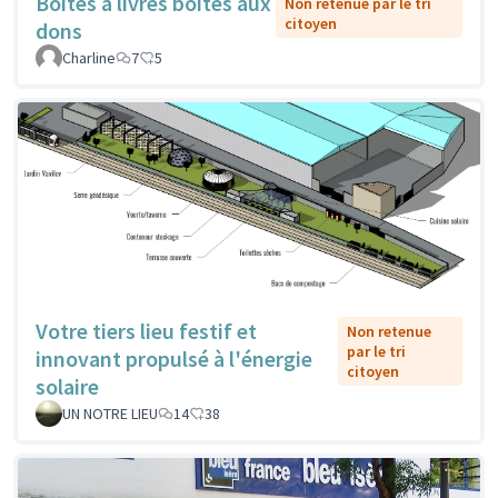
Boîtes à livres boîtes aux
Non retenue par le tri
citoyen
dons
Charline
7
5
Votre tiers lieu festif et
Non retenue
par le tri
innovant propulsé à l'énergie
citoyen
solaire
UN NOTRE LIEU
14
38