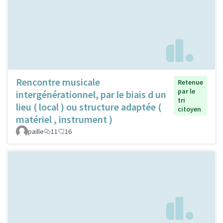
Rencontre musicale
Retenue
par le
intergénérationnel, par le biais d un
tri
lieu ( local ) ou structure adaptée (
citoyen
matériel , instrument )
paille
11
16