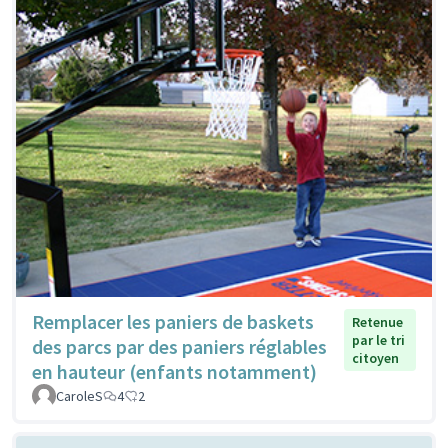
Remplacer les paniers de baskets
Retenue
par le tri
des parcs par des paniers réglables
citoyen
en hauteur (enfants notamment)
CaroleS
4
2