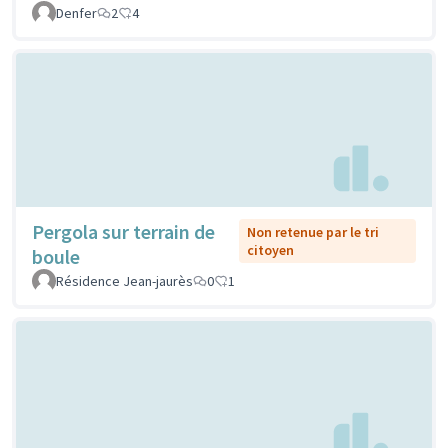
Denfer
2
4
Pergola sur terrain de
Non retenue par le tri
citoyen
boule
Résidence Jean-jaurès
0
1