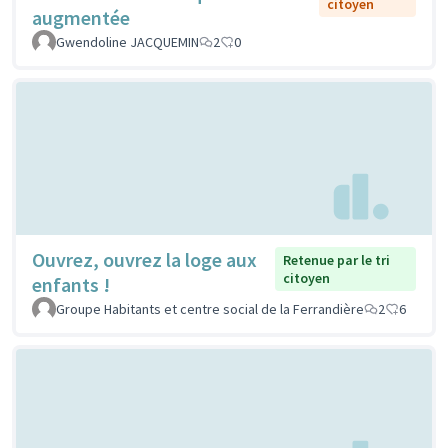
citoyen
augmentée
Gwendoline JACQUEMIN
2
0
Ouvrez, ouvrez la loge aux
Retenue par le tri
citoyen
enfants !
Groupe Habitants et centre social de la Ferrandière
2
6