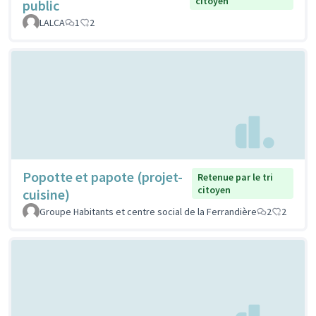
citoyen
public
LALCA
1
2
Popotte et papote (projet-
Retenue par le tri
citoyen
cuisine)
Groupe Habitants et centre social de la Ferrandière
2
2