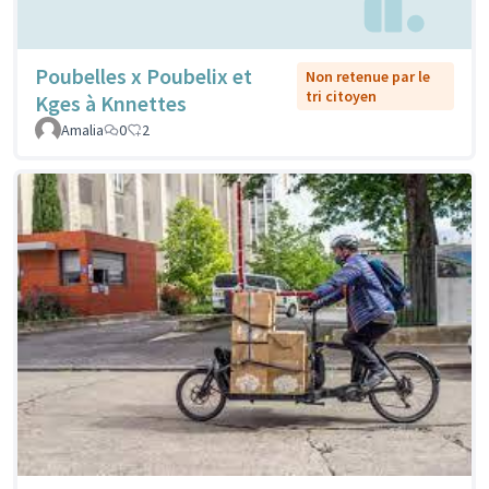
Poubelles x Poubelix et
Non retenue par le
tri citoyen
Kges à Knnettes
Amalia
0
2