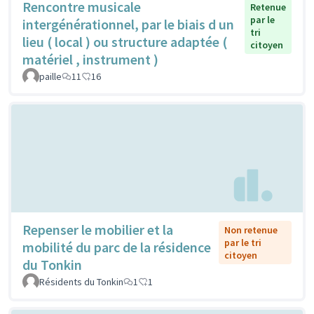
Rencontre musicale
Retenue
par le
intergénérationnel, par le biais d un
tri
lieu ( local ) ou structure adaptée (
citoyen
matériel , instrument )
paille
11
16
Repenser le mobilier et la
Non retenue
par le tri
mobilité du parc de la résidence
citoyen
du Tonkin
Résidents du Tonkin
1
1