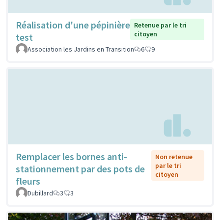
Réalisation d'une pépinière
Retenue par le tri
citoyen
test
Association les Jardins en Transition
6
9
Remplacer les bornes anti-
Non retenue
par le tri
stationnement par des pots de
citoyen
fleurs
Dubillard
3
3