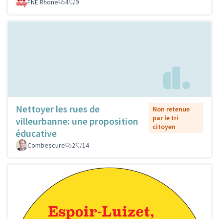
FNE Rhone
4
9
Nettoyer les rues de
Non retenue
par le tri
villeurbanne: une proposition
citoyen
éducative
Combescure
2
14