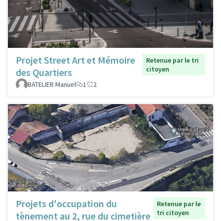
Projet Street Art et Mémoire
Retenue par le tri
citoyen
des Quartiers
BATELIER Manuel
1
2
Projets d'occupation du
Retenue par le
tri citoyen
tènement au 2, rue du cimetière