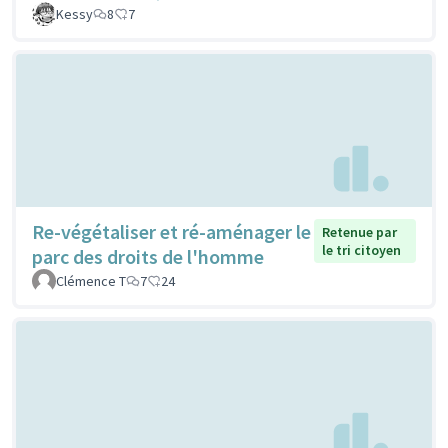
Kessy
8
7
Re-végétaliser et ré-aménager le
Retenue par
le tri citoyen
parc des droits de l'homme
Clémence T
7
24