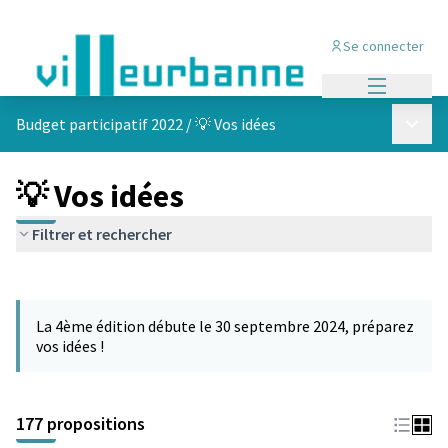
Se connecter
Menu princi
Menu p
Budget participatif 2022
/
💡 Vos idées
💡 Vos idées
Filtrer et rechercher
Passer la carte
Leaflet
|
©
OpenStreetMap
contributors
L'élément suivant est une carte qui présente les éléments de cet
+
La 4ème édition débute le 30 septembre 2024, préparez
−
vos idées !
177 propositions