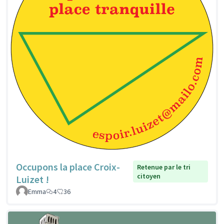
Occupons la place Croix-
Retenue par le tri
citoyen
Luizet !
Emma
4
36