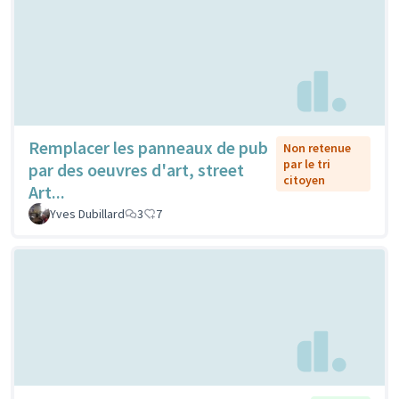
Remplacer les panneaux de pub
Non retenue
par le tri
par des oeuvres d'art, street
citoyen
Art...
Yves Dubillard
3
7