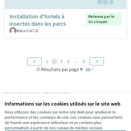
Installation d'hotels à
Retenue par le
tri citoyen
insectes dans les parcs
WaLo
6
8
1
2
3
4
…
8
Résultats par page :
20
Voir toutes les propositions retirées
Informations sur les cookies utilisés sur le site web
Nous utilisons des cookies sur notre site Web pour améliorer la
Conditions d'utilisation
performance et les contenus du site. Les cookies nous permettent
Paramètres des cookies
de fournir une expérience utilisateur et un contenu plus
Participez Villeurbanne sur X
Participez Villeurbanne sur Facebook
Participez Villeurbanne sur Instagram
Participez Villeurbanne sur YouTube
personnalisés à partir de nos canaux de médias sociaux.