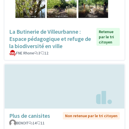
La Butinerie de Villeurbanne :
Retenue
par le tri
Espace pédagogique et refuge de
citoyen
la biodiversité en ville
FNE Rhone
3
12
Plus de canisites
Non retenue par le tri citoyen
BENOIT
14
11