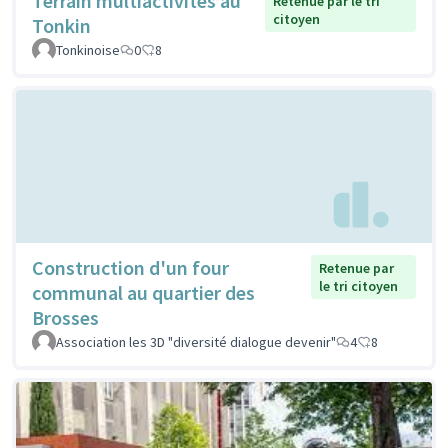
Terrain multiactivités au
Retenue par le tri
citoyen
Tonkin
Tonkinoise
0
8
Construction d'un four
Retenue par
le tri citoyen
communal au quartier des
Brosses
Association les 3D "diversité dialogue devenir"
4
8