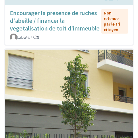
Encourager la presence de ruches
Non
retenue
d'abeille / financer la
par le tri
vegetalisation de toit d'immeuble
citoyen
Labo
4
9