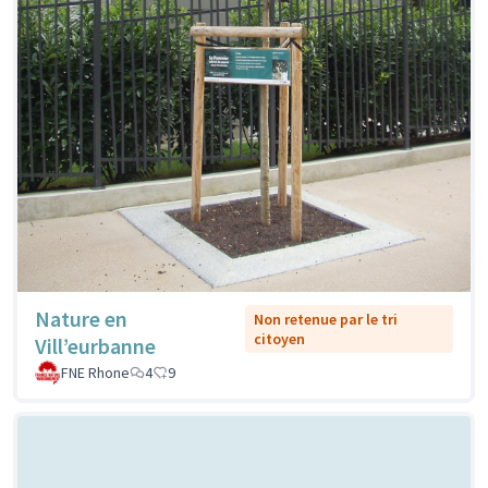
Nature en
Non retenue par le tri
citoyen
Vill’eurbanne
FNE Rhone
4
9