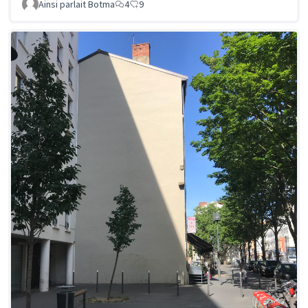
Ainsi parlait Botma
4
9