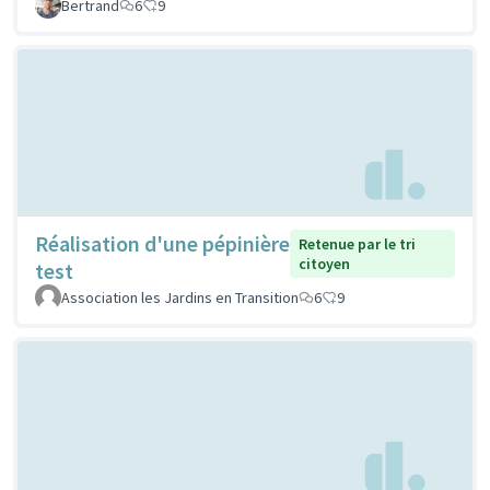
Bertrand
6
9
Réalisation d'une pépinière
Retenue par le tri
citoyen
test
Association les Jardins en Transition
6
9