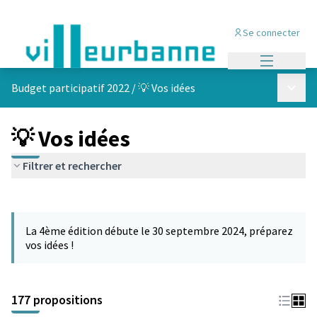
Se connecter
Menu princi
Menu p
Budget participatif 2022
/
💡 Vos idées
💡 Vos idées
Filtrer et rechercher
Passer la carte
Leaflet
|
©
OpenStreetMap
contributors
L'élément suivant est une carte qui présente les éléments de cet
+
La 4ème édition débute le 30 septembre 2024, préparez
−
vos idées !
177 propositions