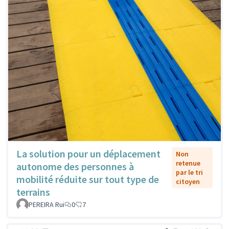
La solution pour un déplacement
Non
retenue
autonome des personnes à
par le tri
mobilité réduite sur tout type de
citoyen
terrains
PEREIRA Rui
0
7