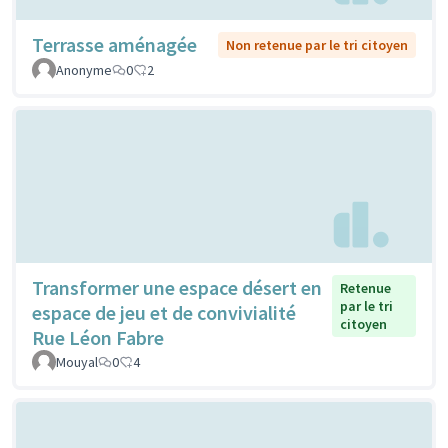
Terrasse aménagée
Non retenue par le tri citoyen
Anonyme
0
2
Transformer une espace désert en
Retenue
par le tri
espace de jeu et de convivialité
citoyen
Rue Léon Fabre
Mouyal
0
4