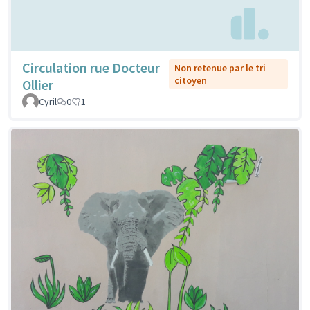
Circulation rue Docteur
Non retenue par le tri
citoyen
Ollier
Cyril
0
1