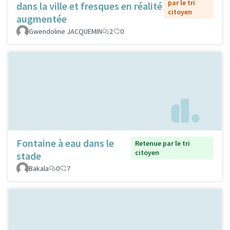
par le tri
dans la ville et fresques en réalité
citoyen
augmentée
Gwendoline JACQUEMIN
2
0
Fontaine à eau dans le
Retenue par le tri
citoyen
stade
Bakala
0
7