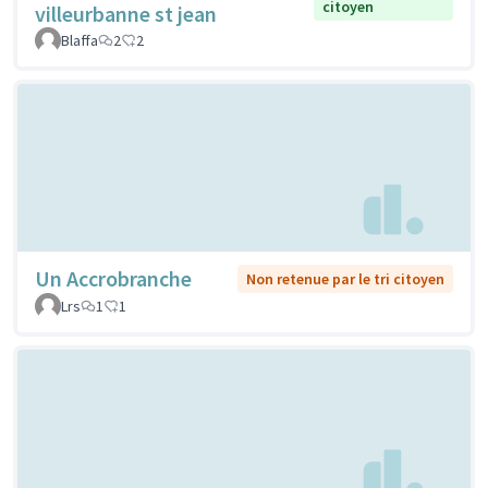
citoyen
villeurbanne st jean
Blaffa
2
2
Un Accrobranche
Non retenue par le tri citoyen
Lrs
1
1