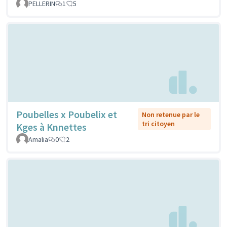
PELLERIN
1
5
Poubelles x Poubelix et
Non retenue par le
tri citoyen
Kges à Knnettes
Amalia
0
2