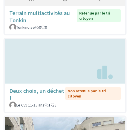
Terrain multiactivités au
Retenue par le tri
citoyen
Tonkin
Tonkinoise
0
8
Deux choix, un déchet
Non retenue par le tri
citoyen
!
Le CVJ 11-15 ans
1
3