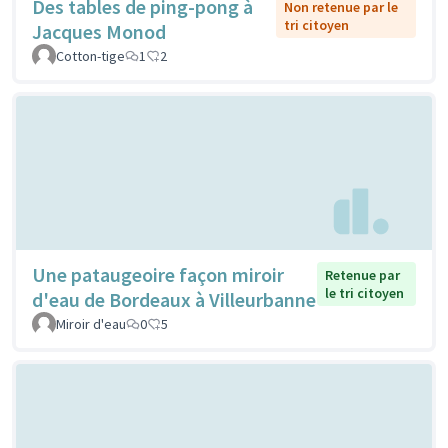
Des tables de ping-pong à
Non retenue par le
tri citoyen
Jacques Monod
Cotton-tige
1
2
Une pataugeoire façon miroir
Retenue par
le tri citoyen
d'eau de Bordeaux à Villeurbanne
Miroir d'eau
0
5