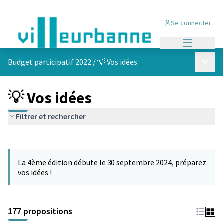
Se connecter
Menu princi
Menu p
Budget participatif 2022
/
💡 Vos idées
💡 Vos idées
Filtrer et rechercher
Passer la carte
Leaflet
|
©
OpenStreetMap
contributors
L'élément suivant est une carte qui présente les éléments de cet
+
La 4ème édition débute le 30 septembre 2024, préparez
−
vos idées !
177 propositions