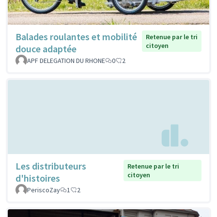
Balades roulantes et mobilité
Retenue par le tri
citoyen
douce adaptée
APF DELEGATION DU RHONE
0
2
Les distributeurs
Retenue par le tri
citoyen
d'histoires
PeriscoZay
1
2