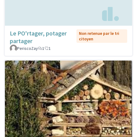
Le PO'rtager, potager
Non retenue par le tri
citoyen
partager
PeriscoZay
1
1