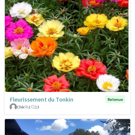
Fleurissement du Tonkin
Retenue
Chik
1
13