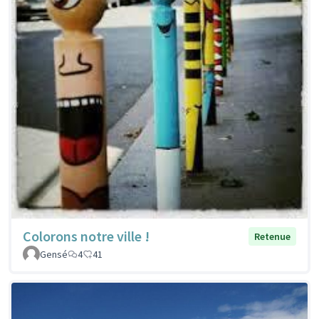
Colorons notre ville !
Retenue
Gensé
4
41