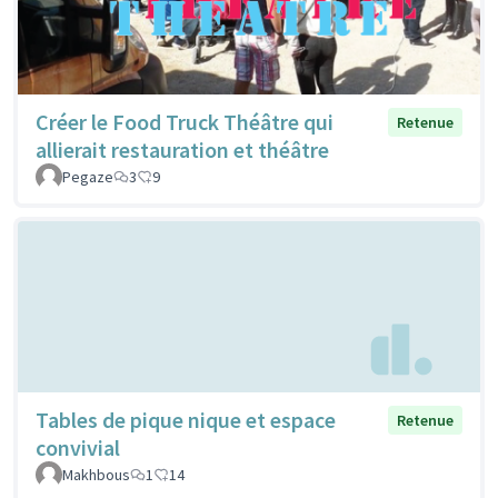
Créer le Food Truck Théâtre qui
Retenue
allierait restauration et théâtre
Pegaze
3
9
Tables de pique nique et espace
Retenue
convivial
Makhbous
1
14