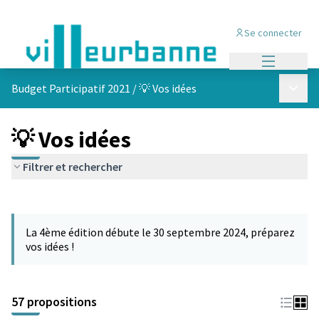
Se connecter
Menu princi
Menu p
Budget Participatif 2021
/
💡 Vos idées
💡 Vos idées
Filtrer et rechercher
Passer la carte
L'élément suivant est une carte qui présente les éléments de cet
La 4ème édition débute le 30 septembre 2024, préparez
vos idées !
57 propositions