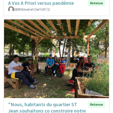
A Vos A Priori versus pandémie
Retenue
GEM Envol et Cie
0
2
"Nous, habitants du quartier ST
Retenue
Jean souhaitons co construire notre