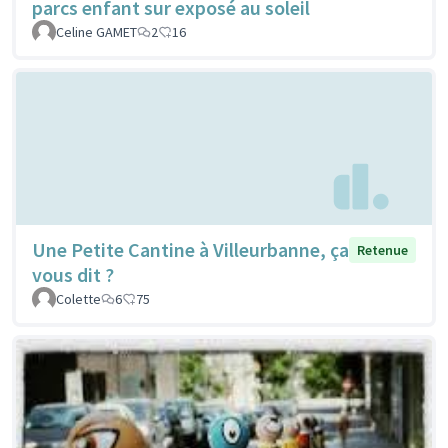
parcs enfant sur exposé au soleil
Celine GAMET
2
16
Une Petite Cantine à Villeurbanne, ça
Retenue
vous dit ?
Colette
6
75