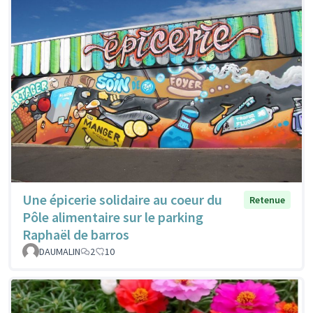
Une épicerie solidaire au coeur du
Retenue
Pôle alimentaire sur le parking
Raphaël de barros
DAUMALIN
2
10