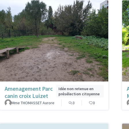
Amenagement Parc
Idée non retenue en
présélection citoyenne
canin croix Luizet
Mme THOMASSET Aurore
3
0