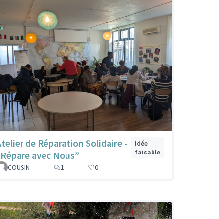
Atelier de Réparation Solidaire -
Idée
faisable
“Répare avec Nous”
COUSIN
1
0