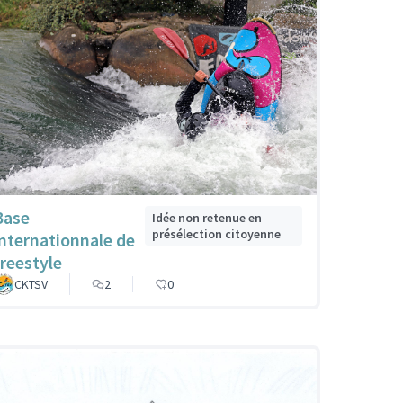
Base
Idée non retenue en
présélection citoyenne
internationnale de
freestyle
CKTSV
2
0