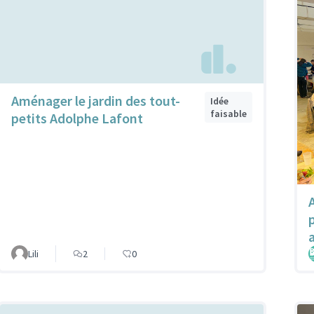
Aménager le jardin des tout-
Idée
faisable
petits Adolphe Lafont
a
Lili
2
0