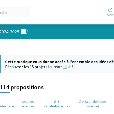
Aide
Menu utilisateur
 2024-2025
/
Cette rubrique vous donne accès à l'ensemble des idées dé
Découvrez les 15 projets lauréats
ici
!
(S'ouvre dans un nouvel on
114 propositions
Les plus
A-Z
Z-A (alphabétique
Aléatoire
récentes
(alphabétique)
inverse)