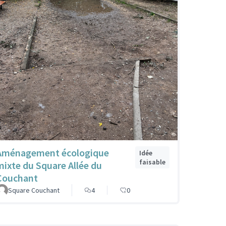
Aménagement écologique
Idée
faisable
mixte du Square Allée du
Couchant
Square Couchant
4
0