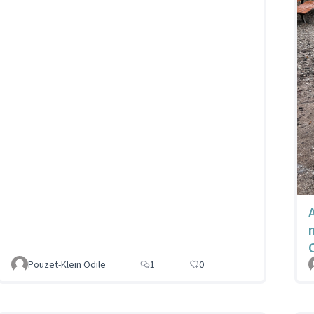
Pouzet-Klein Odile
1
0