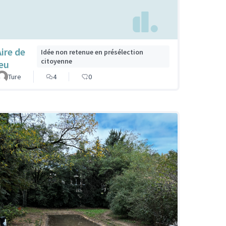
Aire de
Idée non retenue en présélection
citoyenne
jeu
Ture
4
0