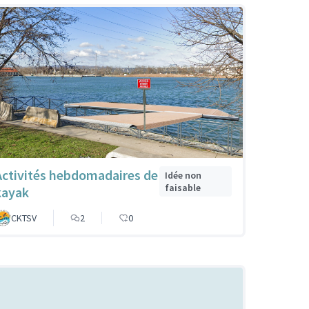
Activités hebdomadaires de
Idée non
faisable
kayak
CKTSV
2
0