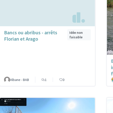
Bancs ou abribus - arrêts
Idée non
faisable
Florian et Arago
Albane - BAB
1
0