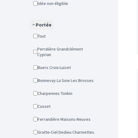
Idée non éligible
Portée
Tout
Perralière Grandclément
Cyprian
Buers Croix-Luizet
Bonnevay La Soie Les Brosses
Charpennes Tonkin
Cusset
Ferrandière Maisons-Neuves
Gratte-Ciel Dedieu Charmettes