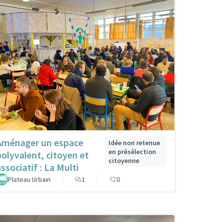
Aménager un espace
Idée non retenue
en présélection
polyvalent, citoyen et
citoyenne
ssociatif : La Multi
Plateau Urbain
1
0