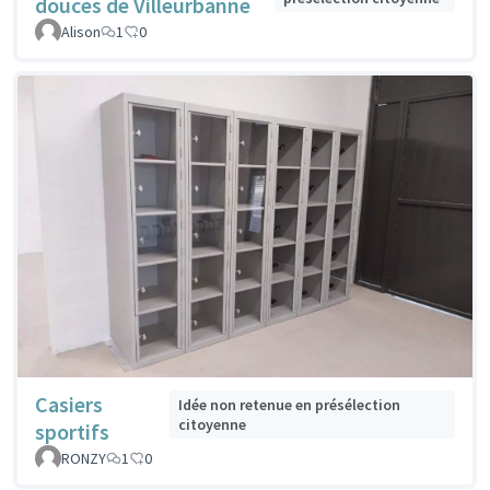
douces de Villeurbanne
Alison
1
0
Casiers
Idée non retenue en présélection
citoyenne
sportifs
RONZY
1
0