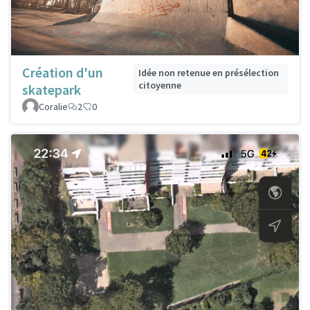
Création d'un
Idée non retenue en présélection
citoyenne
skatepark
Coralie
2
0