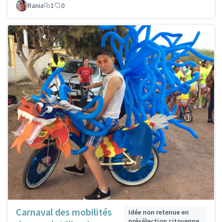
Rania
1
0
Carnaval des mobilités
Idée non retenue en
présélection citoyenne