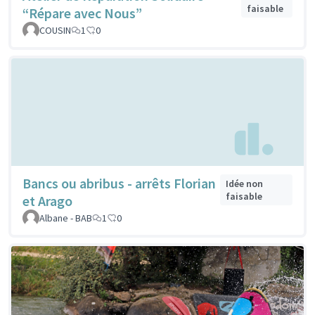
faisable
“Répare avec Nous”
COUSIN
1
0
Bancs ou abribus - arrêts Florian
Idée non
faisable
et Arago
Albane - BAB
1
0