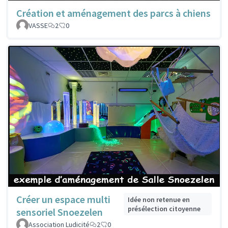
Création et aménagement des parcs à chiens
VASSE
2
0
Créer un espace multi
Idée non retenue en
présélection citoyenne
sensoriel Snoezelen
Association Ludicité
2
0