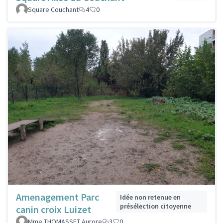
Square Couchant
4
0
Amenagement Parc
Idée non retenue en
présélection citoyenne
canin croix Luizet
Mme THOMASSET Aurore
3
0