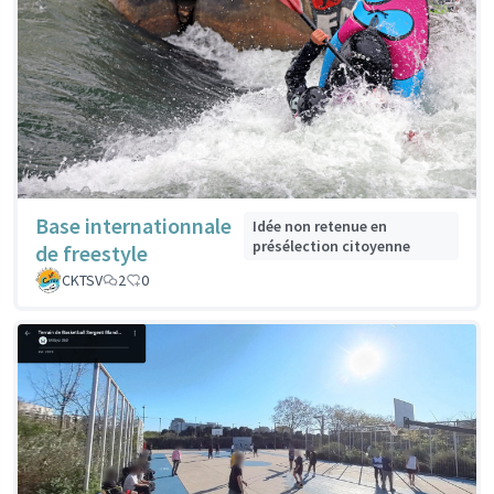
Base internationnale
Idée non retenue en
présélection citoyenne
de freestyle
CKTSV
2
0