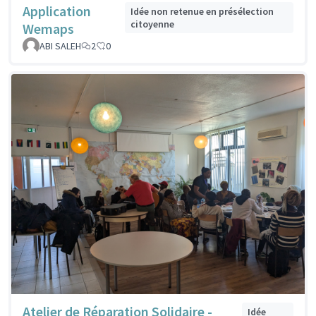
Application
Idée non retenue en présélection
citoyenne
Wemaps
ABI SALEH
2
0
Atelier de Réparation Solidaire -
Idée