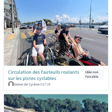
Circulation des fauteuils roulants
Idée non
faisable
sur les pistes cyclables
Simon de Cyrène
1
0