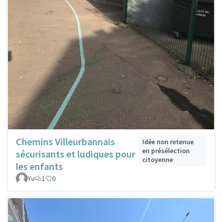
Chemins Villeurbannais
Idée non retenue
en présélection
sécurisants et ludiques pour
citoyenne
les enfants
Yu
1
0