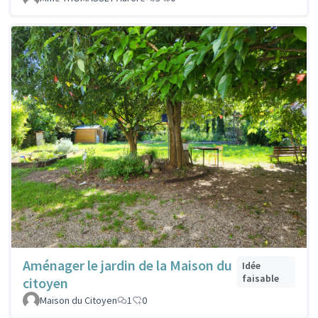
Aménager le jardin de la Maison du
Idée
faisable
citoyen
Maison du Citoyen
1
0