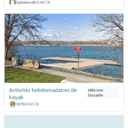
Ophelievdh
30
0
Activités hebdomadaires de
Idée non
faisable
kayak
CKTSV
2
0