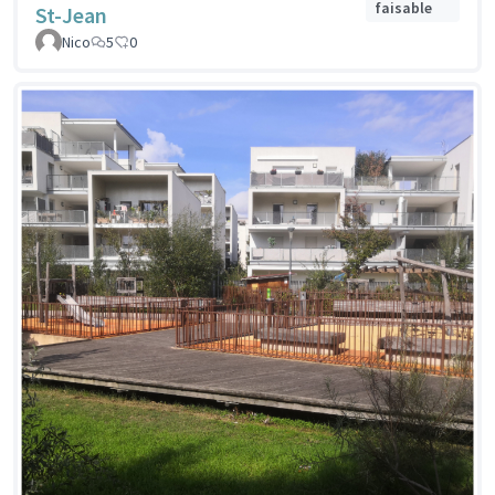
faisable
St-Jean
Nico
5
0