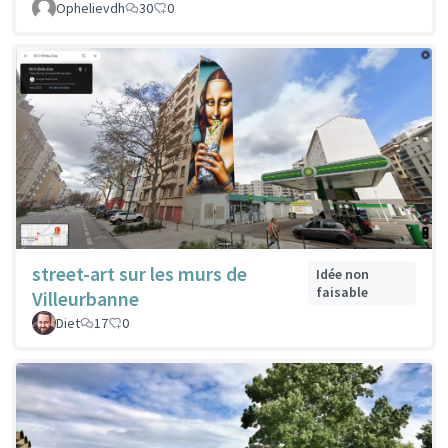
Ophelievdh
30
0
street-art sur les murs de
Idée non
faisable
Villeurbanne
Diet
17
0