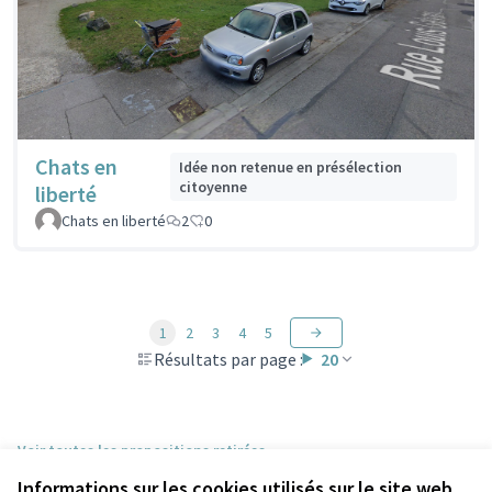
Chats en
Idée non retenue en présélection
citoyenne
liberté
Chats en liberté
2
0
1
2
3
4
5
Résultats par page :
20
Voir toutes les propositions retirées
Informations sur les cookies utilisés sur le site web