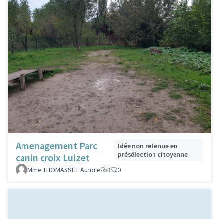
Amenagement Parc
Idée non retenue en
présélection citoyenne
canin croix Luizet
Mme THOMASSET Aurore
3
0