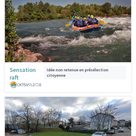
Sensation
Idée non retenue en présélection
citoyenne
raft
CKTSV
2
0