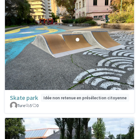
Skate park
Idée non retenue en présélection citoyenne
Ture
5
0