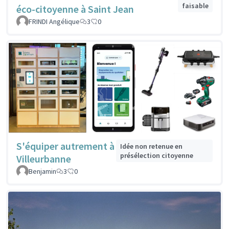
faisable
éco-citoyenne à Saint Jean
FRINDI Angélique
3
0
S'équiper autrement à
Idée non retenue en
présélection citoyenne
Villeurbanne
Benjamin
3
0