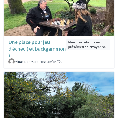
Une place pour jeu
Idée non retenue en
présélection citoyenne
d’échec ( et backgammon
)
Minas Der Mardirossian
4
0