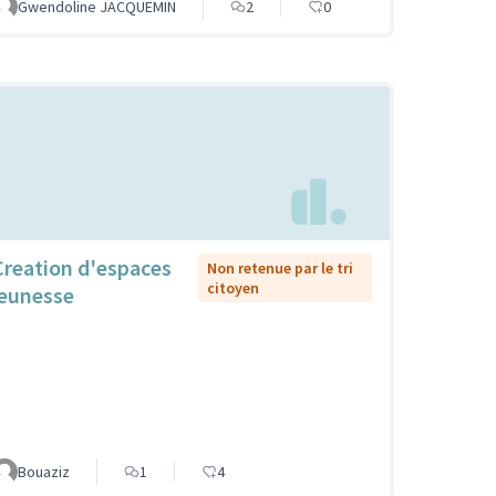
Gwendoline JACQUEMIN
2
0
Creation d'espaces
Non retenue par le tri
citoyen
jeunesse
Bouaziz
1
4