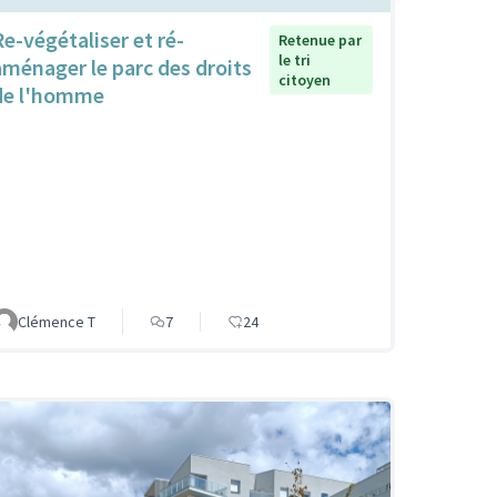
Re-végétaliser et ré-
Retenue par
le tri
aménager le parc des droits
citoyen
de l'homme
Clémence T
7
24