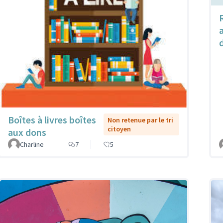
Boîtes à livres boîtes
Non retenue par le tri
citoyen
aux dons
Charline
7
5