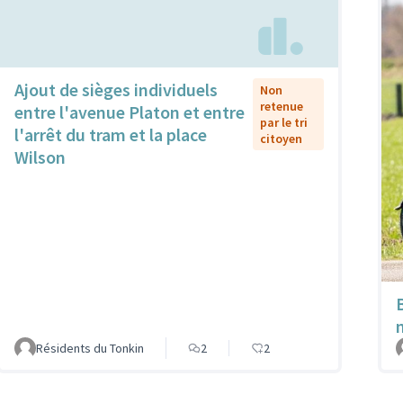
Ajout de sièges individuels
Non
retenue
entre l'avenue Platon et entre
par le tri
l'arrêt du tram et la place
citoyen
Wilson
Résidents du Tonkin
2
2