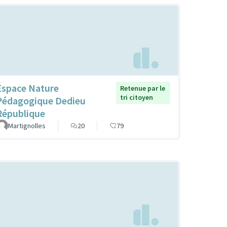
Espace Nature
Retenue par le
tri citoyen
Pédagogique Dedieu
République
Martignolles
20
79