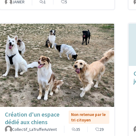
JANIER
1
5
Création d'un espace
Non retenue par le
tri citoyen
dédié aux chiens
Collectif_LaTruffeAuVent
35
29