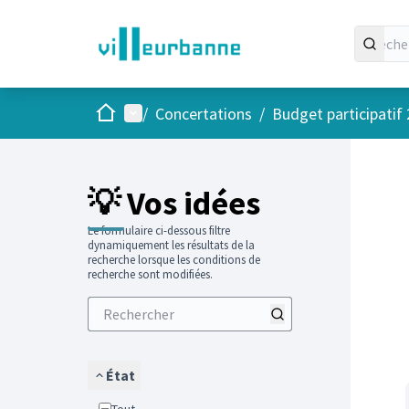
Accueil
Menu principal
/
Concertations
/
Budget participatif
Passer
L'élément
+
−
💡 Vos idées
Le formulaire ci-dessous filtre
dynamiquement les résultats de la
recherche lorsque les conditions de
recherche sont modifiées.
État