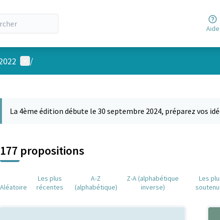
Aide
Menu utilisateur
 2022
/
 la carte
 suivant est une carte qui présente les éléments de cette page comm
La 4ème édition débute le 30 septembre 2024, préparez vos idé
177 propositions
Les plus
A-Z
Z-A (alphabétique
Les pl
Aléatoire
récentes
(alphabétique)
inverse)
soutenu