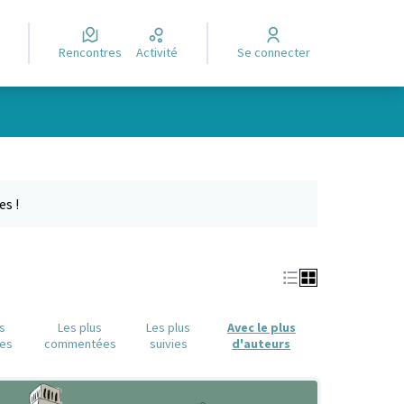
Rencontres
Activité
Se connecter
Leaflet
|
©
OpenStreetMap
contributors
e des points de carte. L'élément peut être utilisé avec un lecteur
es !
us
Les plus
Les plus
Avec le plus
es
commentées
suivies
d'auteurs