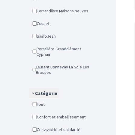
Ferrandière Maisons Neuves
Cusset
Saint-Jean
Perralière Grandclément
Cyprian
Laurent Bonnevay La Soie Les
Brosses
Catégorie
Tout
Confort et embellissement
Convivialité et solidarité