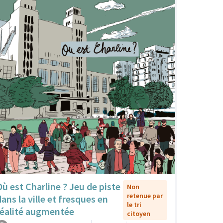
Où est Charline ? Jeu de piste
Non
retenue par
dans la ville et fresques en
le tri
réalité augmentée
citoyen