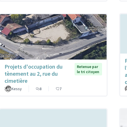
P
Projets d'occupation du
Retenue par
l
le tri citoyen
tènement au 2, rue du
cimetière
Kessy
8
7