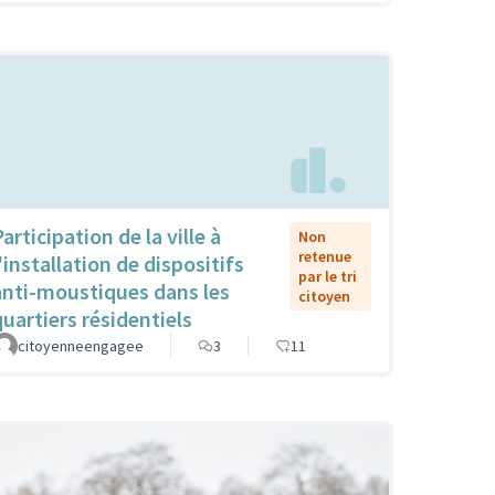
articipation de la ville à
Non
retenue
'installation de dispositifs
par le tri
anti-moustiques dans les
citoyen
quartiers résidentiels
citoyenneengagee
3
11