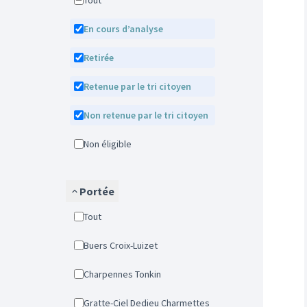
Tout
En cours d’analyse
Retirée
Retenue par le tri citoyen
Non retenue par le tri citoyen
Non éligible
Portée
Tout
Buers Croix-Luizet
Charpennes Tonkin
Gratte-Ciel Dedieu Charmettes